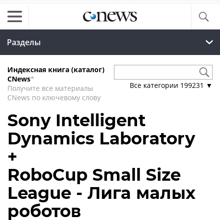
Разделы
Индексная книга (каталог)
CNews
*
Все категории
199231
▼
Получите все материалы
CNews по ключевому слову
Sony Intelligent
Dynamics Laboratory
+
RoboCup Small Size
League - Лига малых
роботов