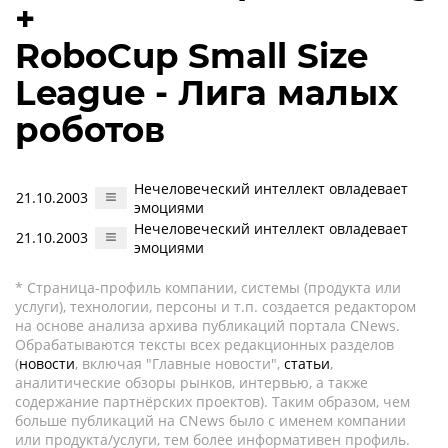
+
RoboCup Small Size
League - Лига малых
роботов
Нечеловеческий интеллект овладевает
21.10.2003
эмоциями
Нечеловеческий интеллект овладевает
21.10.2003
эмоциями
* Страница-профиль компании, системы (продукта или
услуги), технологии, персоны и т.п. создается редактором
на основе анализа архива публикаций портала CNews.
Обрабатываются тексты всех редакционных разделов
(
новости
, включая "Главные новости",
статьи
,
аналитические обзоры рынков, интервью, а также
содержание партнёрских проектов). Таким образом, чем
больше публикаций на CNews было с именем компании
или продукта/услуги, тем более информативен профиль.