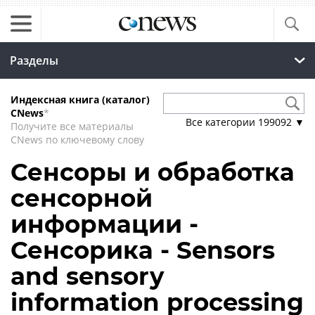
Разделы
Индексная книга (каталог)
CNews
*
Все категории
199092
▼
Получите все материалы
CNews по ключевому слову
Сенсоры и обработка
сенсорной
информации -
Сенсорика - Sensors
and sensory
information processing