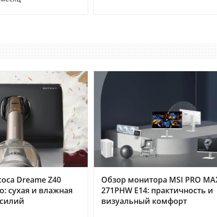
оса Dreame Z40
Обзор монитора MSI PRO MA
o: сухая и влажная
271PHW E14: практичность и
усилий
визуальный комфорт