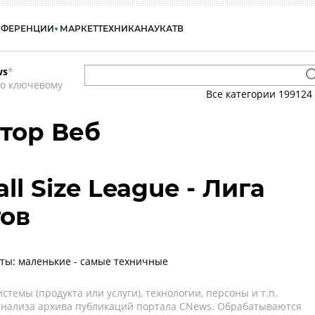
НФЕРЕНЦИИ
МАРКЕТ
ТЕХНИКА
НАУКА
ТВ
ws
*
по ключевому
Все категории
199124
ктор Веб
l Size League - Лига
ов
ты: маленькие - самые техничные
темы (продукта или услуги), технологии, персоны и т.п.
 анализа архива публикаций портала CNews. Обрабатываются