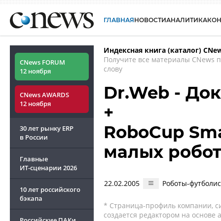
ГЛАВНАЯ
НОВОСТИ
АНАЛИТИКА
КО
Индексная книга (каталог) CNe
Получите все материалы CNews 
CNews FORUM
слову
12 ноября
Dr.Web - До
CNews AWARDS
12 ноября
+
RoboCup Smal
30 лет рынку ERP
в России
малых робот
Главные
ИТ-сценарии
2026
22.02.2005
Роботы-футболис
10 лет российского
бэкапа
* Страница-профиль компании, сис
создается редактором на основе
Российские ПАКи