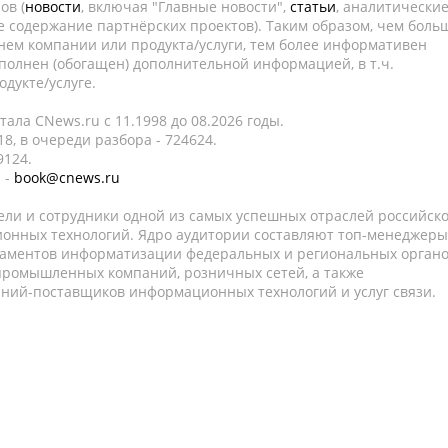
ов (
новости
, включая "Главные новости",
статьи
, аналитически
е содержание партнёрских проектов). Таким образом, чем боль
нем компании или продукта/услуги, тем более информативен
полнен (обогащен) дополнительной информацией, в т.ч.
дукте/услуге.
ала CNews.ru c 11.1998 до 08.2026 годы.
8, в очереди разбора - 724624.
9124.
 -
book@cnews.ru
ели и сотрудники одной из самых успешных отраслей российск
онных технологий. Ядро аудитории составляют топ-менеджеры
таментов информатизации федеральных и региональных орган
 промышленных компаний, розничных сетей, а также
аний-поставщиков информационных технологий и услуг связи.