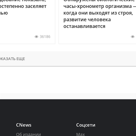
остепенно заселяет
часы-хронометр организма 
нью
когда они выходят из строя,
развитие человека
останавливается
36186
КАЗАТЬ ЕЩЕ
CNews
Соцсети
Об издании
Max