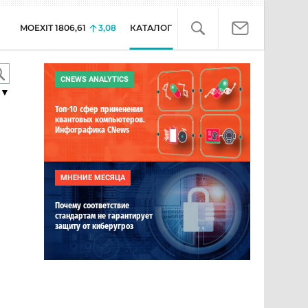
MOEXIT
1806,61
3,08
КАТАЛОГ
CNEWS ANALYTICS
▼
Топ-10 сфер применения
квантовых компьютеров.
Инфографика CNews
МНЕНИЕ МЕСЯЦА
Почему соответствие
стандартам не гарантирует
защиту от киберугроз