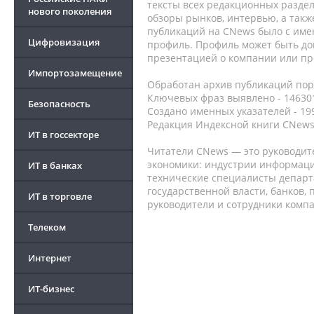
тексты всех редакционных раздел
нового поколения
обзоры рынков, интервью, а такж
публикаций на CNews было с име
Цифровизация
профиль. Профиль может быть до
презентацией о компании или про
Импортозамещение
Обработан архив публикаций порт
Ключевых фраз выявлено - 146301
Безопасность
Создано именных указателей - 19
Редакция Индексной книги CNews
ИТ в госсекторе
Читатели CNews — это руководит
экономики: индустрии информаци
ИТ в банках
технические специалисты депар
государственной власти, банков,
ИТ в торговле
руководители и сотрудники комп
Телеком
Интернет
ИТ-бизнес