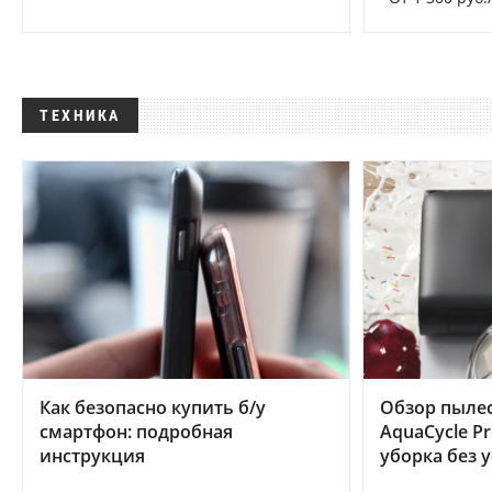
ТЕХНИКА
Как безопасно купить б/у
Обзор пылес
смартфон: подробная
AquaCycle Pr
инструкция
уборка без 