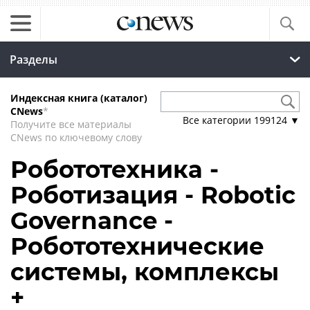
Разделы
Индексная книга (каталог)
CNews
*
Все категории
199124
▼
Получите все материалы
CNews по ключевому слову
Робототехника -
Роботизация - Robotic
Governance -
Робототехнические
системы, комплексы
+