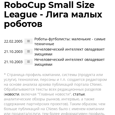
RoboCup Small Size
League - Лига малых
роботов
Роботы-футболисты: маленькие - самые
22.02.2005
техничные
Нечеловеческий интеллект овладевает
21.10.2003
эмоциями
Нечеловеческий интеллект овладевает
21.10.2003
эмоциями
* Страница-профиль компании, системы (продукта или
услуги), технологии, персоны и т.п. создается редактором
на основе анализа архива публикаций портала CNews.
Обрабатываются тексты всех редакционных разделов
(
новости
, включая "Главные новости",
статьи
,
аналитические обзоры рынков, интервью, а также
содержание партнёрских проектов). Таким образом, чем
больше публикаций на CNews было с именем компании
или продукта/услуги, тем более информативен профиль.