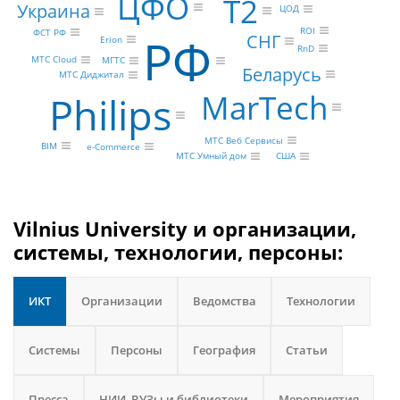
ЦФО
Т2
Украина
ЦОД
ROI
ФСТ РФ
РФ
СНГ
Erion
RnD
МТС Cloud
МГТС
Беларусь
МТС Диджитал
MarTech
Philips
МТС Веб Сервисы
BIM
e-Commerce
МТС Умный дом
США
Vilnius University и организации,
системы, технологии, персоны:
ИКТ
Организации
Ведомства
Технологии
Системы
Персоны
География
Статьи
Пресса
НИИ, ВУЗы и библиотеки
Мероприятия