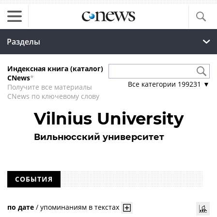
Разделы
Индексная книга (каталог)
CNews
*
Все категории
199231
▼
Получите все материалы
CNews по ключевому слову
Vilnius University
Вильнюсский университет
СОБЫТИЯ
по дате
/
упоминаниям в текстах