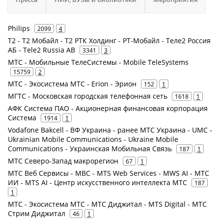
Philips
2099
4
Т2 - Т2 Мобайл - Т2 РТК Холдинг - РТ-Мобайл - Теле2 Россия
АБ - Tele2 Russia AB
3341
3
МТС - Мобильные ТелеСистемы - Mobile TeleSystems
15759
2
МТС - Экосистема МТС - Erion - Эрион
152
1
МГТС - Московская городская телефонная сеть
1618
1
АФК Система ПАО - Акционерная финансовая корпорация
Система
1914
1
Vodafone Bakcell - ВФ Украина - ранее МТС Украина - UMC -
Ukrainian Mobile Communications - Ukraine Mobile
Communications - Украинская Мобильная Связь
187
1
МТС Северо-Запад макрорегион
67
1
МТС Веб Сервисы - МВС - MTS Web Services - MWS AI - МТС
ИИ - MTS AI - Центр искусственного интеллекта МТС
187
1
МТС - Экосистема МТС - МТС Диджитал - MTS Digital - МТС
Стрим Диджитал
46
1