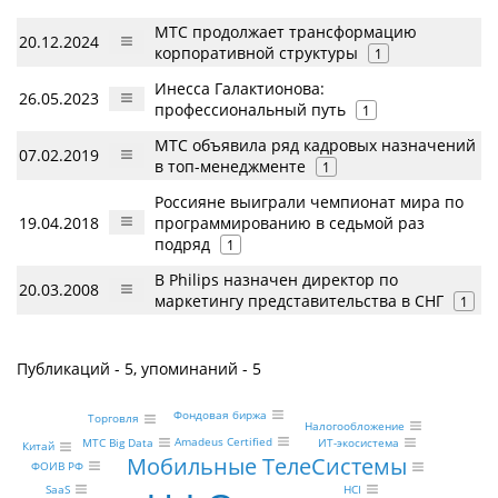
МТС продолжает трансформацию
20.12.2024
корпоративной структуры
1
Инесса Галактионова:
26.05.2023
профессиональный путь
1
МТС объявила ряд кадровых назначений
07.02.2019
в топ-менеджменте
1
Россияне выиграли чемпионат мира по
19.04.2018
программированию в седьмой раз
подряд
1
В Philips назначен директор по
20.03.2008
маркетингу представительства в СНГ
1
Публикаций - 5, упоминаний - 5
Фондовая биржа
Торговля
Налогообложение
Amadeus Certified
МТС Big Data
ИТ-экосистема
Китай
Мобильные ТелеСистемы
ФОИВ РФ
SaaS
HCI