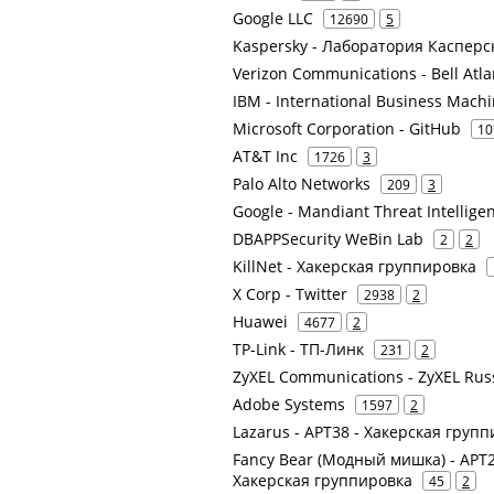
Google LLC
12690
5
Kaspersky - Лаборатория Касперс
Verizon Communications - Bell Atlan
IBM - International Business Mach
Microsoft Corporation - GitHub
10
AT&T Inc
1726
3
Palo Alto Networks
209
3
Google - Mandiant Threat Intelligen
DBAPPSecurity WeBin Lab
2
2
KillNet - Хакерская группировка
X Corp - Twitter
2938
2
Huawei
4677
2
TP-Link - ТП-Линк
231
2
ZyXEL Communications - ZyXEL R
Adobe Systems
1597
2
Lazarus - APT38 - Хакерская групп
Fancy Bear (Модный мишка) - APT28
Хакерская группировка
45
2