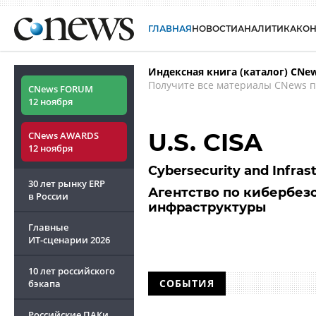
ГЛАВНАЯ
НОВОСТИ
АНАЛИТИКА
КО
Индексная книга (каталог) CNe
Получите все материалы CNews п
CNews FORUM
12 ноября
U.S. CISA
CNews AWARDS
12 ноября
Cybersecurity and Infras
30 лет рынку ERP
Агентство по кибербез
в России
инфраструктуры
Главные
ИТ-сценарии
2026
10 лет российского
СОБЫТИЯ
бэкапа
Российские ПАКи