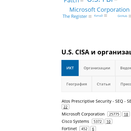
Patch
Microsoft Corporation
The Register
Китай
GitHub
U.S. CISA и организ
ИКТ
Организации
Ведо
География
Статьи
Прес
Atos Prescriptive Security - SEQ - 
22
Microsoft Corporation
25775
18
Cisco Systems
5372
10
Fortinet
452
6