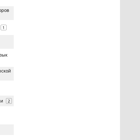
оров
1
язык
рской
ти
2