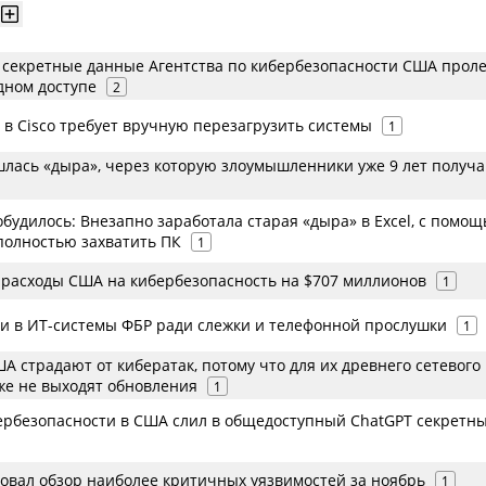
, секретные данные Агентства по кибербезопасности США прол
дном доступе
2
 в Cisco требует вручную перезагрузить системы
1
ашлась «дыра», через которую злоумышленники уже 9 лет получ
будилось: Внезапно заработала старая «дыра» в Excel, с помо
полностью захватить ПК
1
 расходы США на кибербезопасность на $707 миллионов
1
и в ИТ-системы ФБР ради слежки и телефонной прослушки
1
А страдают от кибератак, потому что для их древнего сетевого
же не выходят обновления
1
ербезопасности в США слил в общедоступный ChatGPT секретн
ковал обзор наиболее критичных уязвимостей за ноябрь
1