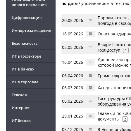
по дате
/
упоминаниям в текстах
нового поколения
Пароли, токены
Цифровизация
20.05.2026
полгода в свобо
Импортозамещение
18.05.2026
Опасная «дыра»
Безопасность
В ядре Linux н
05.05.2026
root-доступ
1
ИТ в госсекторе
Древнее зло про
16.04.2026
которой можно 
ИТ в банках
06.04.2026
Трамп сократил
ИТ в торговле
06.03.2026
Хакеры проникл
Телеком
Госструктуры СШ
06.02.2026
оборудования у
Интернет
Главный по киб
29.01.2026
документы
2
ИТ-бизнес
05.12.2025
R-Vision опубли