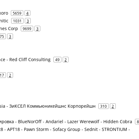
кого
5659
4
itic
1031
3
ines Corp
9699
3
75
3
ce - Red Cliff Consulting
49
2
17
2
ussia - ЗиКСЕЛ Коммьюникейшнс Корпорейшн
310
2
ировка - BlueNorOff - Andariel - Lazer Werewolf - Hidden Cobra
8
 - APT18 - Pawn Storm - Sofacy Group - Sednit - STRONTIUM -