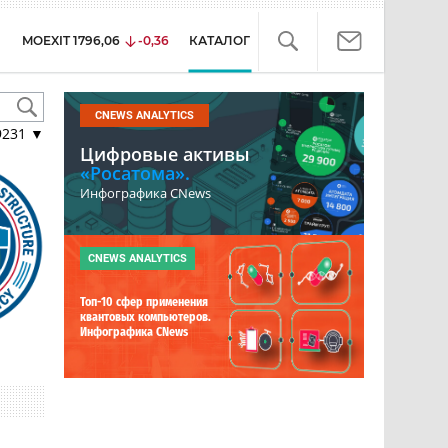
MOEXIT
1796,06
-0,36
КАТАЛОГ
CNEWS ANALYTICS
9231
▼
Цифровые активы
«Росатома».
Инфографика CNews
CNEWS ANALYTICS
Топ-10 сфер применения
квантовых компьютеров.
Инфографика CNews