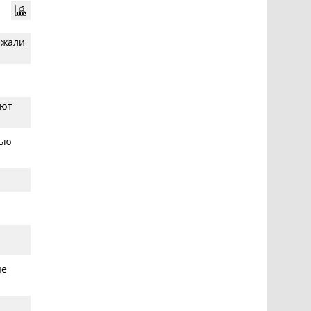
ежали
ают
щью
ые