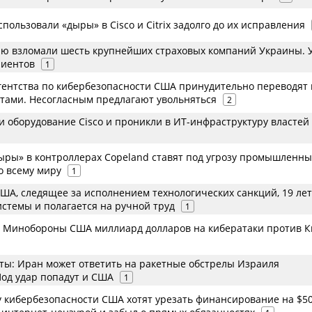
пользовали «дыры» в Cisco и Citrix задолго до их исправления
лю взломали шесть крупнейших страховых компаний Украины. 
лиентов
1
гентства по кибербезопасности США принудительно переводят 
нтами. Несогласным предлагают увольняться
2
и оборудование Cisco и проникли в ИТ-инфраструктуру власте
ыры» в контроллерах Copeland ставят под угрозу промышленн
о всему миру
1
ША, следящее за исполнением технологических санкций, 19 лет
истемы и полагается на ручной труд
1
 Минобороны США миллиард долларов на кибератаки против К
ты: Иран может ответить на ракетные обстрелы Израиля
Под удар попадут и США
1
у кибербезопасности США хотят урезать финансирование на $5