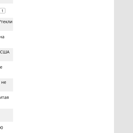
1
Утекли
на
й США
ые
 не
итая
00