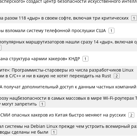
сперского» создаст центр безопасности искусственного интелл
ла разом 118 «дыр» в своем софте, включая три критических
1
ры взломали систему телефонной прослушки США
1
 популярных маршрутизаторов нашли сразу 14 «дыр», включая о
сана структура «армии хакеров» КНДР
1
чите»: Программисты-староверы из числа разработчиков Linux
и в C/C++ и ни в какую не хотят переходить на Rust
2
 получат дополнительный доступ к данным частных компаний
озу нацбезопасности в самых массовых в мире Wi-Fi-роутерах 
у могут запретить
1
 СМИ опасных хакеров из Китая быстро меняют на русских
2
ал системы на Debian Linux прежде чем устроить всемирный р
воды сделаны не были
1