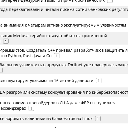
я интернет-цензурой и забыл о прямых обязанностях
1
года перехватывали и читали письма сотни банковских регулят
ла внимания к четырем активно эксплуатируемым уязвимостям
ьщик Medusa серийно атакует объекты критической
ы
1
граммистов. Создатель C++ призвал разработчиков защитить 
ов Python, Rust, Java и Go
1
балльная уязвимость в продуктах Fortinet уже подверглась хаке
1
ксплуатирует уязвимости 16-летней давности
1
ША разгромили систему консультирования по кибербезопаснос
упных взломов провайдеров в США даже ФБР выступила за
мессенджерах
1
сь воровать наличные из банкоматов на Linux
1