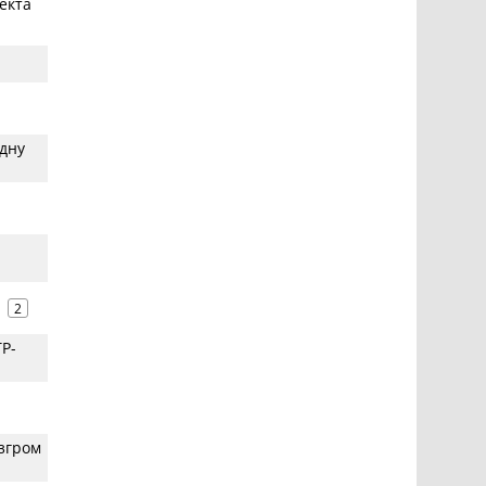
екта
дну
2
TP-
азгром