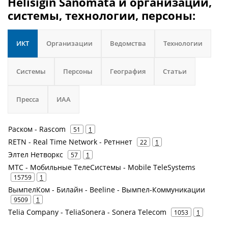
Helisigin Sanomata и организации,
системы, технологии, персоны:
ИКТ
Организации
Ведомства
Технологии
Системы
Персоны
География
Статьи
Пресса
ИАА
Раском - Rascom
51
1
RETN - Real Time Network - Ретннет
22
1
Элтел Нетворкс
57
1
МТС - Мобильные ТелеСистемы - Mobile TeleSystems
15759
1
ВымпелКом - Билайн - Beeline - Вымпел-Коммуникации
9509
1
Telia Company - TeliaSonera - Sonera Telecom
1053
1