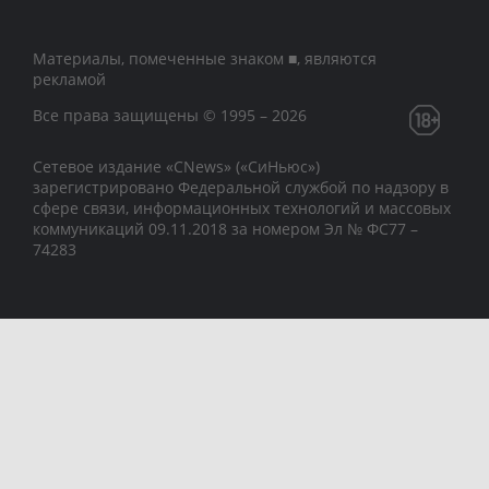
Материалы, помеченные знаком ■, являются
рекламой
Все права защищены © 1995 – 2026
Сетевое издание «CNews» («СиНьюс»)
зарегистрировано Федеральной службой по надзору в
сфере связи, информационных технологий и массовых
коммуникаций 09.11.2018 за номером Эл № ФС77 –
74283