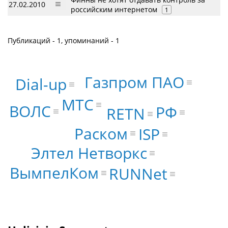
27.02.2010
российским интернетом
1
Публикаций - 1, упоминаний - 1
Газпром ПАО
Dial-up
МТС
ВОЛС
РФ
RETN
Раском
ISP
Элтел Нетворкс
ВымпелКом
RUNNet