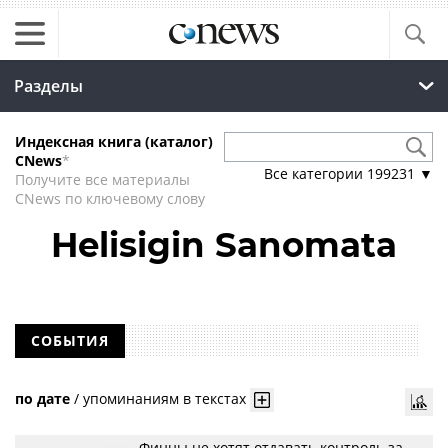
Разделы
Индексная книга (каталог)
CNews
*
Все категории
199231
▼
Получите все материалы
CNews по ключевому слову
Helisigin Sanomata
СОБЫТИЯ
по дате
/
упоминаниям в текстах
Финны не хотят отдавать контроль за