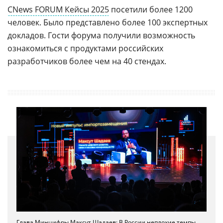
CNews FORUM Кейсы 2025
посетили более 1200
человек. Было представлено более 100 экспертных
докладов. Гости форума получили возможность
ознакомиться с продуктами российских
разработчиков более чем на 40 стендах.
CNews FORUM Кейсы 2025
посетило более 1200 гостей
Директор по работе с корпоративными клиентами в
Победители в номинации «Хранение и управление данными.
«
Битрикс24
» Александр Воеводин
Импортозамещение года» — VKTech и «
Северсталь
»
Победителем в номинации «ESM: Импортозамещение года»
Глава Минцифры Максут Шадаев: В России неплохие темпы