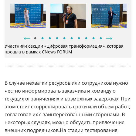
нужно. Даже рядовой
рамках бюджета и с нужным уровнем качества
направления развития и скорректировать стратегию
новые угрозы
полную информационную модель
стало нашей культурой. Мы считаем, что достигли
инженер
цифровой трансформации
определенных высот
Участники секции «Цифровая трансформация», которая
прошла в рамках CNews FORUM
В случае нехватки ресурсов или сотрудников нужно
честно информировать заказчика и команду о
текущих ограничениях и возможных задержках. При
этом стоит скорректировать сроки или объем работ,
согласовав их с заинтересованными сторонами. В
некоторых случаях, можно обсудить привлечение
внешних подрядчиков.На стадии тестирования