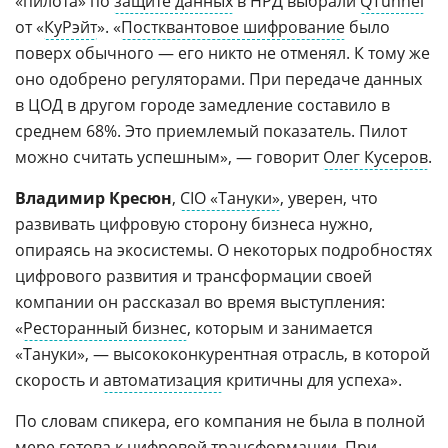
«пилота» по
защите данных
в НРД выбрали
QTunnel
от «
КуРэйт
». «
Постквантовое шифрование
было
поверх обычного — его никто не отменял. К тому же
оно одобрено регуляторами. При передаче данных
в ЦОД в другом городе замедление составило в
среднем 68%. Это приемлемый показатель. Пилот
можно считать успешным», — говорит
Олег Кусеров
.
Владимир Кресюн
,
CIO «Тануки»
, уверен, что
развивать цифровую сторону бизнеса нужно,
опираясь на экосистемы. О некоторых подробностях
цифрового развития и трансформации своей
компании он рассказал во время выступления:
«
Ресторанный бизнес
, которым и занимается
«Тануки», — высококонкурентная отрасль, в которой
скорость и
автоматизация
критичны для успеха».
По словам спикера, его компания не была в полной
мере готова к цифровой трансформации. При