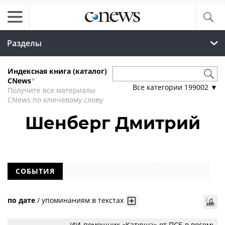
Разделы
Индексная книга (каталог)
CNews
*
Все категории
199002
▼
Получите все материалы
CNews по ключевому слову
Шенберг Дмитрий
СОБЫТИЯ
по дате
/
упоминаниям в текстах
ИИ-помощник «Катюша» от ПСБ в восемь