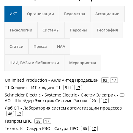
ИКТ
Организации
Ведомства
Ассоциации
Технологии
Системы
Персоны
География
Статьи
Пресса
ИАА
НИИ, ВУЗы и библиотеки
Мероприятия
Unlimited Production - Анлимитед Продакшен
93
17
Т1 Холдинг - ИТ-холдинг Т1
511
17
Schneider Electric - Systeme Electric - Систэм Электрик - СЭ
АО - Шнейдер Электрик Системс Россия
201
17
Лаб СП - Лаборатория систем автоматизации процессов
48
17
Газпром ЦПС
38
17
Технос-К - Сакура PRO - Сакура ПРО
60
17