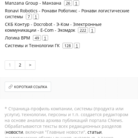
Manzana Group - Манзана
26
1
Ronavi Robotics - Ронави Роботикс - Ронави логистические
системы
7
1
СКБ Контур - Docrobot - Э-Ком - Электронные
коммуникации - E-Com - Экомдок
222
1
Логика BPM
49
1
Системы и Технологии ГК
128
1
1
2
>
КОРОТКАЯ ССЫЛКА
* Страница-профиль компании, системы (продукта или
услуги), технологии, персоны и т.п. создается редактором
на основе анализа архива публикаций портала CNews.
Обрабатываются тексты всех редакционных разделов
(
новости
, включая "Главные новости",
статьи
,
аналитические обзоры рынков, интервью, а также