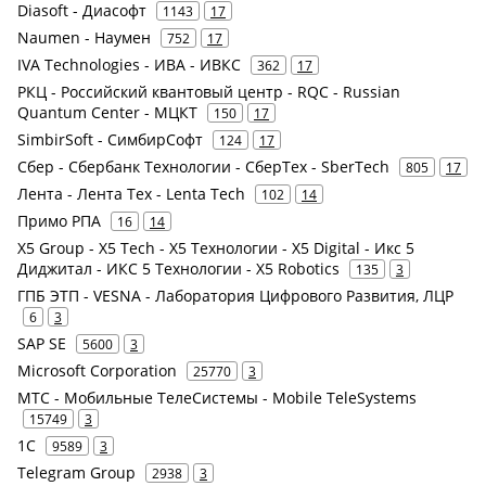
Diasoft - Диасофт
1143
17
Naumen - Наумен
752
17
IVA Technologies - ИВА - ИВКС
362
17
РКЦ - Российский квантовый центр - RQC - Russian
Quantum Center - МЦКТ
150
17
SimbirSoft - СимбирСофт
124
17
Сбер - Сбербанк Технологии - СберТех - SberTech
805
17
Лента - Лента Тех - Lenta Tech
102
14
Примо РПА
16
14
X5 Group - X5 Tech - X5 Технологии - X5 Digital - Икс 5
Диджитал - ИКС 5 Технологии - X5 Robotics
135
3
ГПБ ЭТП - VESNA - Лаборатория Цифрового Развития, ЛЦР
6
3
SAP SE
5600
3
Microsoft Corporation
25770
3
МТС - Мобильные ТелеСистемы - Mobile TeleSystems
15749
3
1С
9589
3
Telegram Group
2938
3