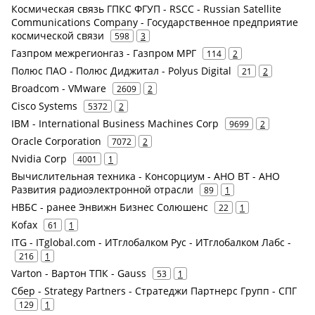
Космическая связь ГПКС ФГУП - RSCC - Russian Satellite
Communications Company - Государственное предприятие
космической связи
598
3
Газпром межрегионгаз - Газпром МРГ
114
2
Полюс ПАО - Полюс Диджитал - Polyus Digital
21
2
Broadcom - VMware
2609
2
Cisco Systems
5372
2
IBM - International Business Machines Corp
9699
2
Oracle Corporation
7072
2
Nvidia Corp
4001
1
Вычислительная техника - Консорциум - АНО ВТ - АНО
Развития радиоэлектронной отрасли
89
1
НВБС - ранее Энвижн Бизнес Солюшенс
22
1
Kofax
61
1
ITG - ITglobal.com - ИТглобалком Рус - ИТглобалком Лабс -
216
1
Varton - Вартон ТПК - Gauss
53
1
Сбер - Strategy Partners - Стратеджи Партнерс Групп - СПГ
129
1