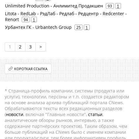
Unlimited Production - Анлимитед Продакшен
93
1
Litota - RedLab - РэдЛаб - Редлаб - Редцентр - Redcenter -
Renort
94
1
Урбантех ГК - Urbantech Group
25
1
1
2
3
>
КОРОТКАЯ ССЫЛКА
* Страница-профиль компании, системы (продукта или
услуги), технологии, персоны и т.п. создается редактором
на основе анализа архива публикаций портала CNews.
Обрабатываются тексты всех редакционных разделов
(
новости
, включая "Главные новости",
статьи
,
аналитические обзоры рынков, интервью, а также
содержание партнёрских проектов). Таким образом, чем
больше публикаций на CNews было с именем компании
или продукта/услуги, тем более информативен профиль.