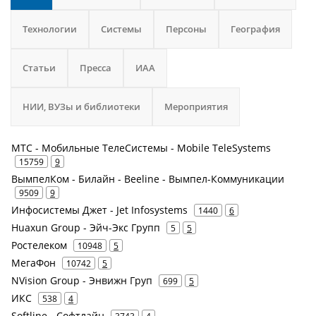
Технологии
Системы
Персоны
География
Статьи
Пресса
ИАА
НИИ, ВУЗы и библиотеки
Мероприятия
МТС - Мобильные ТелеСистемы - Mobile TeleSystems
15759
9
ВымпелКом - Билайн - Beeline - Вымпел-Коммуникации
9509
9
Инфосистемы Джет - Jet Infosystems
1440
6
Huaxun Group - Эйч-Экс Групп
5
5
Ростелеком
10948
5
МегаФон
10742
5
NVision Group - Энвижн Груп
699
5
ИКС
538
4
Softline - Софтлайн