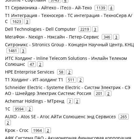
3743
4
Т1 Сервионика - Айтеко - iTeco - Ай-Теко
1139
4
Т1 Интеграция - Техносерв - ТС интеграция - ТехноСерв А/
С
1623
3
Dell Technologies - Dell Computer
2219
3
МегаФон - Nexign - Нэксайн - Петер-Сервис
346
3
Ситроникс - Sitronics Group - Концерн Научный Центр, КНЦ
1461
3
ИТС Холдинг - Inline Telecom Solutions - Инлайн Телеком
Солюшнс
47
2
HPE Enterprise Services
58
2
Т1 Холдинг - ИТ-холдинг Т1
511
2
Schneider Electric - Systeme Electric - Систэм Электрик - СЭ
АО - Шнейдер Электрик Системс Россия
201
2
Achemar Holdings - МТренд
2
2
1С
9594
2
AUXO - Atos SE - Атос АйТи Солюшенс энд Сервисез
265
2
Крок - Croc
1964
2
АФК Система ПАО - Акционерная финансовая корпорация