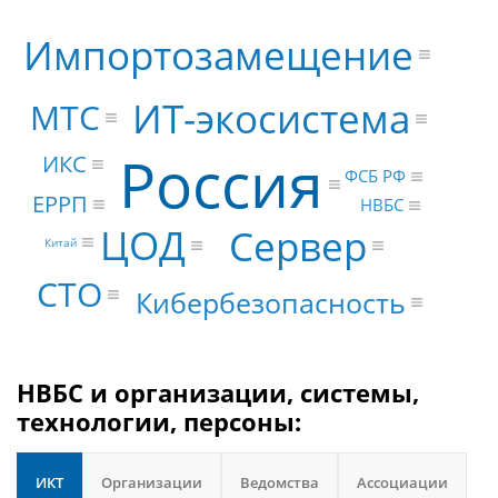
Импортозамещение
ИТ-экосистема
МТС
Россия
ИКС
ФСБ РФ
ЕРРП
НВБС
ЦОД
Сервер
Китай
CTO
Кибербезопасность
НВБС и организации, системы,
технологии, персоны:
ИКТ
Организации
Ведомства
Ассоциации