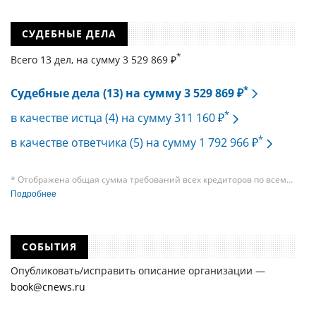
СУДЕБНЫЕ ДЕЛА
*
Всего 13 дел, на cумму 3 529 869 ₽
*
Судебные дела (13) на сумму 3 529 869 ₽
*
в качестве истца (4) на сумму 311 160 ₽
*
в качестве ответчика (5) на сумму 1 792 966 ₽
* Отображена общая сумма требований всех кредиторов по всем
судебным делам, в рамках которых компания подавала требования
Подробнее
к своим должникам — организациям. При этом, общая сумма
требований всех кредиторов по делу о банкротстве не тождественна
сумме требования одного конкретного кредитора, кредиторов
в одном таком деле может быть несколько десятков, а размеры сумм
СОБЫТИЯ
требований одних могут быть больше или меньше размеров
требований других кредиторов.
Опубликовать/исправить описание организации —
book@cnews.ru