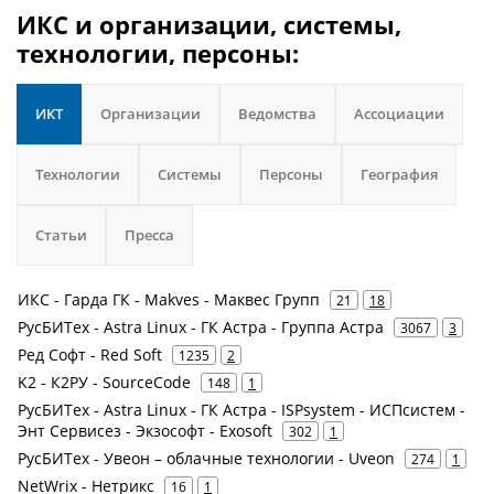
ИКС и организации, системы,
технологии, персоны:
ИКТ
Организации
Ведомства
Ассоциации
Технологии
Системы
Персоны
География
Статьи
Пресса
ИКС - Гарда ГК - Makves - Маквес Групп
21
18
РусБИТех - Astra Linux - ГК Астра - Группа Астра
3067
3
Ред Софт - Red Soft
1235
2
K2 - К2РУ - SourceCode
148
1
РусБИТех - Astra Linux - ГК Астра - ISPsystem - ИСПсистем -
Энт Сервисез - Экзософт - Exosoft
302
1
РусБИТех - Увеон – облачные технологии - Uveon
274
1
NetWrix - Нетрикс
16
1