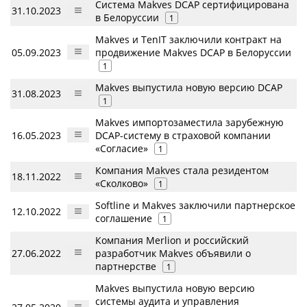
Система Makves DCAP сертифицирована
31.10.2023
в Белоруссии
1
Makves и TenIT заключили контракт на
05.09.2023
продвижение Makves DCAP в Белоруссии
1
Makves выпустила новую версию DCAP
31.08.2023
1
Makves импортозаместила зарубежную
16.05.2023
DCAP-систему в страховой компании
«Согласие»
1
Компания Makves стала резидентом
18.11.2022
«Сколково»
1
Softline и Makves заключили партнерское
12.10.2022
соглашение
1
Компания Merlion и российский
27.06.2022
разработчик Makves объявили о
партнерстве
1
Makves выпустила новую версию
системы аудита и управления