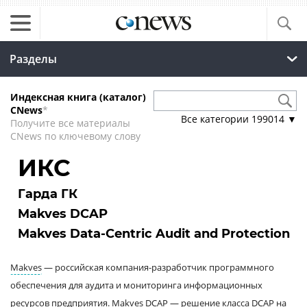
Разделы
Индексная книга (каталог)
CNews
*
Все категории
199014
▼
Получите все материалы
CNews по ключевому слову
ИКС
Гарда ГК
Makves DCAP
Makves Data-Centric Audit and Protection
Makves
— российская компания-разработчик программного
обеспечения для аудита и мониторинга информационных
ресурсов предприятия.
Makves DCAP
— решение класса
DCAP
на