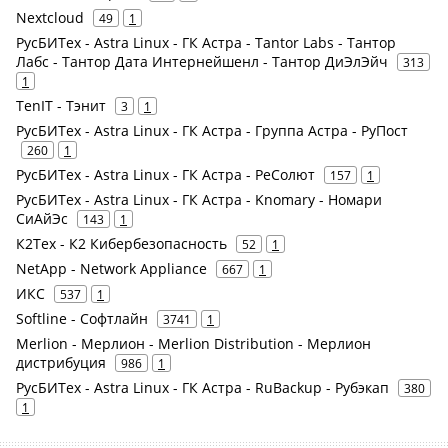
Nextcloud
49
1
РусБИТех - Astra Linux - ГК Астра - Tantor Labs - Тантор
Лабс - Тантор Дата Интернейшенл - Тантор ДиЭлЭйч
313
1
TenIT - Тэнит
3
1
РусБИТех - Astra Linux - ГК Астра - Группа Астра - РуПост
260
1
РусБИТех - Astra Linux - ГК Астра - РеСолют
157
1
РусБИТех - Astra Linux - ГК Астра - Knomary - Номари
СиАйЭс
143
1
К2Тех - К2 Кибербезопасность
52
1
NetApp - Network Appliance
667
1
ИКС
537
1
Softline - Софтлайн
3741
1
Merlion - Мерлион - Merlion Distribution - Мерлион
дистрибуция
986
1
РусБИТех - Astra Linux - ГК Астра - RuBackup - Рубэкап
380
1