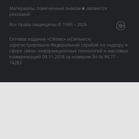
Материалы, помеченные знаком ■, являются
рекламой
Все права защищены © 1995 – 2026
Сетевое издание «CNews» («СиНьюс»)
зарегистрировано Федеральной службой по надзору в
сфере связи, информационных технологий и массовых
коммуникаций 09.11.2018 за номером Эл № ФС77 –
74283