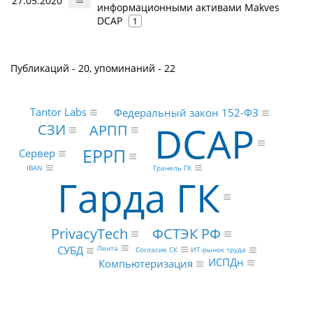
27.05.2020
информационными активами Makves
DCAP
1
Публикаций - 20, упоминаний - 22
Tantor Labs
Федеральный закон 152-ФЗ
DCAP
СЗИ
АРПП
ЕРРП
Сервер
Гранель ГК
IBAN
Гарда ГК
PrivacyTech
ФСТЭК РФ
Лента
СУБД
Согласие СК
ИТ-рынок труда
ИСПДн
Компьютеризация