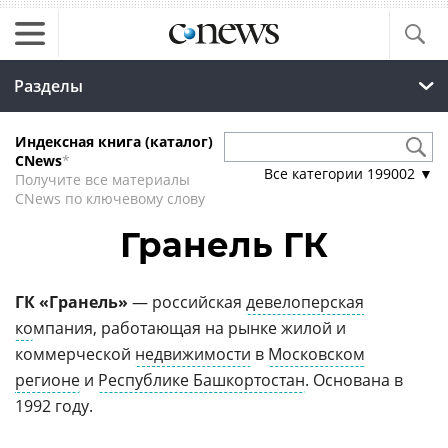
Разделы
Индексная книга (каталог)
CNews
*
Все категории
199002
▼
Получите все материалы
CNews по ключевому слову
Гранель ГК
ГК «Гранель»
— российская
девелоперская
ко
мпания, работающая на рынке жилой и
коммерческой
недвижимости
в
Московском
регионе
и
Республике Башкортостан
. Основана в
1992 году.