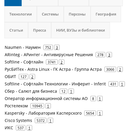
Технологии
Системы
Персоны
География
Статьи
Пресса
НИИ, ВУЗы и библиотеки
Naumen - Наумен
752
3
ARinteg - АРинтег - Антивирусные Решения
278
3
Softline - Софтлайн
3741
2
РусБИТех - Astra Linux - ГК Астра - Группа Астра
3066
2
ОБИТ
127
2
Softline - Софтлайн Технологии - Инферит - Inferit
431
1
Сбер - Салют для бизнеса
12
1
Оператор информационной системы АО
8
1
Ростелеком
10945
1
Kaspersky - Лаборатория Касперского
5654
1
Cisco Systems
5372
1
ИКС
537
1