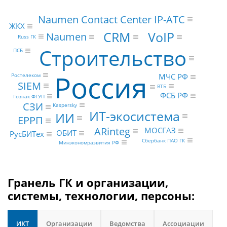
Naumen Contact Center IP-АТС
ЖКХ
VoIP
CRM
Naumen
Russ ГК
Строительство
ПСБ
Россия
МЧС РФ
Ростелеком
SIEM
ВТБ
ФСБ РФ
Гознак ФГУП
СЗИ
Kaspersky
ИТ-экосистема
ИИ
ЕРРП
ARinteg
МОСГАЗ
ОБИТ
РусБИТех
Сбербанк ПАО ГК
Минэкономразвития РФ
Гранель ГК и организации,
системы, технологии, персоны:
ИКТ
Организации
Ведомства
Ассоциации