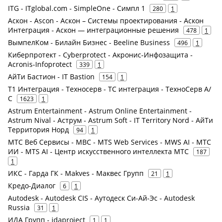
ITG - ITglobal.com - SimpleOne - Симпл 1
280
1
Аскон - Ascon - Аскон – Системы проектирования - Аскон
Интеграция - Аскон — интеграционные решения
478
1
ВымпелКом - Билайн Бизнес - Beeline Business
496
1
Киберпротект - Cyberprotect - Акронис-Инфозащита -
Acronis-Infoprotect
339
1
АйТи Бастион - IT Bastion
154
1
Т1 Интеграция - Техносерв - ТС интеграция - ТехноСерв А/
С
1623
1
Astrum Entertainment - Astrum Online Entertainment -
Astrum Nival - Аструм - Astrum Soft - IT Territory Nord - АйТи
Территория Норд
94
1
МТС Веб Сервисы - МВС - MTS Web Services - MWS AI - МТС
ИИ - MTS AI - Центр искусственного интеллекта МТС
187
1
ИКС - Гарда ГК - Makves - Маквес Групп
21
1
Кредо-Диалог
6
1
Autodesk - Autodesk CIS - Аутодеск Си-Ай-Эс - Autodesk
Russia
31
1
ИДА Групп - idaproject
1
1