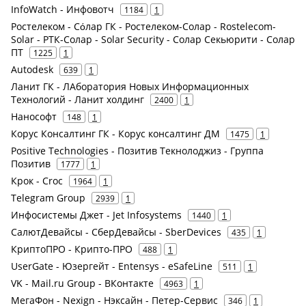
InfoWatch - Инфовотч
1184
1
Ростелеком - Сόлар ГК - Ростелеком-Солар - Rostelecom-
Solar - РТК-Солар - Solar Security - Солар Секьюрити - Солар
ПТ
1225
1
Autodesk
639
1
Ланит ГК - ЛАборатория Новых Информационных
Технологий - Ланит холдинг
2400
1
Нанософт
148
1
Корус Консалтинг ГК - Корус консалтинг ДМ
1475
1
Positive Technologies - Позитив Текнолоджиз - Группа
Позитив
1777
1
Крок - Croc
1964
1
Telegram Group
2939
1
Инфосистемы Джет - Jet Infosystems
1440
1
СалютДевайсы - СберДевайсы - SberDevices
435
1
КриптоПРО - Крипто-ПРО
488
1
UserGate - Юзергейт - Entensys - eSafeLine
511
1
VK - Mail.ru Group - ВКонтакте
4963
1
МегаФон - Nexign - Нэксайн - Петер-Сервис
346
1