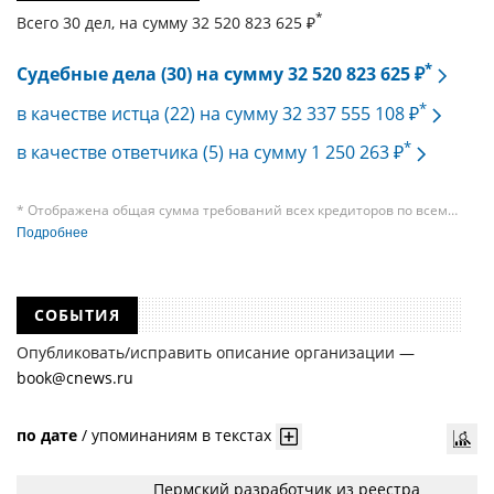
*
Всего 30 дел, на cумму 32 520 823 625 ₽
*
Судебные дела (30) на сумму 32 520 823 625 ₽
*
в качестве истца (22) на сумму 32 337 555 108 ₽
*
в качестве ответчика (5) на сумму 1 250 263 ₽
* Отображена общая сумма требований всех кредиторов по всем
судебным делам, в рамках которых компания подавала требования
Подробнее
к своим должникам — организациям. При этом, общая сумма
требований всех кредиторов по делу о банкротстве не тождественна
сумме требования одного конкретного кредитора, кредиторов
в одном таком деле может быть несколько десятков, а размеры сумм
СОБЫТИЯ
требований одних могут быть больше или меньше размеров
требований других кредиторов.
Опубликовать/исправить описание организации —
book@cnews.ru
по дате
/
упоминаниям в текстах
Пермский разработчик из реестра