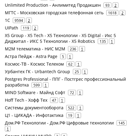
Unlimited Production - Анлимитед Продакшен
93
2
МГТС - Московская городская телефонная сеть
1618
2
1С
9594
2
UIPath
119
2
X5 Group - X5 Tech - X5 Технологии - X5 Digital - Икс 5
Диджитал - ИКС 5 Технологии - X5 Robotics
135
1
М2М телематика - НИС М2М
236
1
Астра Пейдж - Astra Page
5
1
Космос-ТВ - Космос Телеком
62
1
Урбантех ГК - Urbantech Group
25
1
Postgres Professional - ППГ - Постгрес профессиональный
разработка
599
1
MIND Software - Майнд Софт
72
1
Hoff Tech - Хофф Тех
47
1
Системы документооборота
522
1
Ц1 - ЦИКАДА - Инфотактика
19
1
Дом.РФ Технологии - Дом.РФ Цифровые технологии
145
1