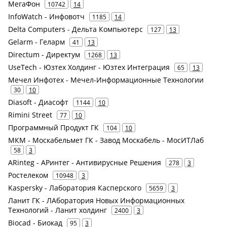
МегаФон
10742
14
InfoWatch - Инфовотч
1185
14
Delta Computers - Дельта Компьютерс
127
13
Gelarm - Геларм
41
13
Directum - Директум
1268
13
UseTech - Юзтех Холдинг - Юзтех Интеграция
65
13
Мечел Инфотех - Мечел-Информационные Технологии
30
10
Diasoft - Диасофт
1144
10
Rimini Street
77
10
Программный Продукт ГК
104
10
МКМ - Москабельмет ГК - Завод Москабель - МосИТЛаб
58
3
ARinteg - АРинтег - Антивирусные Решения
278
3
Ростелеком
10948
3
Kaspersky - Лаборатория Касперского
5659
3
Ланит ГК - ЛАборатория Новых Информационных
Технологий - Ланит холдинг
2400
3
Biocad - Биокад
95
3