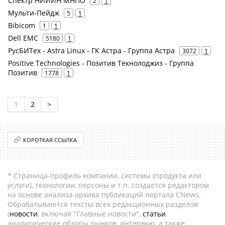
Спектр НИИИН МНПО
2
1
Мульти-Пейдж
5
1
Bibicom
1
1
Dell EMC
5180
1
РусБИТех - Astra Linux - ГК Астра - Группа Астра
3072
1
Positive Technologies - Позитив Текнолоджиз - Группа
Позитив
1778
1
1
2
>
КОРОТКАЯ ССЫЛКА
* Страница-профиль компании, системы (продукта или
услуги), технологии, персоны и т.п. создается редактором
на основе анализа архива публикаций портала CNews.
Обрабатываются тексты всех редакционных разделов
(
новости
, включая "Главные новости",
статьи
,
аналитические обзоры рынков, интервью, а также