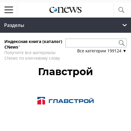
Разделы
Индексная книга (каталог)
CNews
*
Все категории
199124
▼
Получите все материалы
CNews по ключевому слову
Главстрой