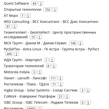
Quest Software
44
1
Открытые технологии
732
1
АТ бюро
7
1
WSS Consulting - ВСС Консалтинг - ВСС Докс Консалтинг
61
1
Геоинтеллект - Geointellect - Центр пространственных
исследований
15
1
МСК Групп - Даком М - Даком Сервис
146
1
РусБИТех - Astra Linux - ГК Астра - Группа Астра - РуПост
260
1
ИДА Групп - idaproject
1
1
Траектория технологий
8
1
Motorola Indala
3
1
Ланит - Lansoft - Лансофт
111
1
Ростелеком - TData - ТДата
71
1
Ingka Group - Solar Systems - Солар Системс
3
1
CoWork - Коворкинг Платформ
21
1
ISBC Group - ISBC Telecom - Лоджик Телеком
4
1
Ростелеком
10945
1