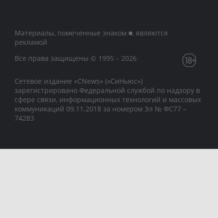
Материалы, помеченные знаком ■, являются
рекламой
Все права защищены © 1995 – 2026
Сетевое издание «CNews» («СиНьюс»)
зарегистрировано Федеральной службой по надзору в
сфере связи, информационных технологий и массовых
коммуникаций 09.11.2018 за номером Эл № ФС77 –
74283