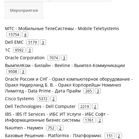
Мероприятия
МТС - Мобильные ТелеСистемы - Mobile TeleSystems
15754
4
Dell EMC
5179
3
1С
9592
3
Oracle Corporation
7074
3
ВымпелКом - Билайн - Beeline - Вымпел-Коммуникации
9508
3
Oracle Россия и СНГ - Оракл компьютерное оборудование -
Оракл Нидерланд Б. В. - Оракл Корпорейшн Номиниз
Лимитед - Data Prime - Дата Прайм
265
3
Cisco Systems
5372
2
Dell Technologies - Dell Computer
2219
2
IBS - IBS IT Services - ИБС ИТ Услуги - ИБС Софт -
Информационные бизнес системы
1761
2
Naumen - Наумен
752
2
Базовые Решения - Platformix - Платформикс
151
2