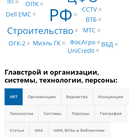
IBS
ОПК
РФ
CCTV
Dell EMC
ВТБ
Строительство
МТС
ФосАгро
Миэль ГК
ОГК-2
ВБД
UniCredit
Главстрой и организации,
системы, технологии, персоны:
ИКТ
Организации
Ведомства
Ассоциации
Технологии
Системы
Персоны
География
Статьи
ИАА
НИИ, ВУЗы и библиотеки