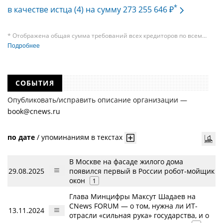
*
в качестве истца (4) на сумму 273 255 646 ₽
* Отображена общая сумма требований всех кредиторов по всем
судебным делам, в рамках которых компания подавала требования
Подробнее
к своим должникам — организациям. При этом, общая сумма
требований всех кредиторов по делу о банкротстве не тождественна
сумме требования одного конкретного кредитора, кредиторов
в одном таком деле может быть несколько десятков, а размеры сумм
СОБЫТИЯ
требований одних могут быть больше или меньше размеров
требований других кредиторов.
Опубликовать/исправить описание организации —
book@cnews.ru
по дате
/
упоминаниям в текстах
В Москве на фасаде жилого дома
29.08.2025
появился первый в России робот-мойщик
окон
1
Глава Минцифры Максут Шадаев на
CNews FORUM — о том, нужна ли ИТ-
13.11.2024
отрасли «сильная рука» государства, и о