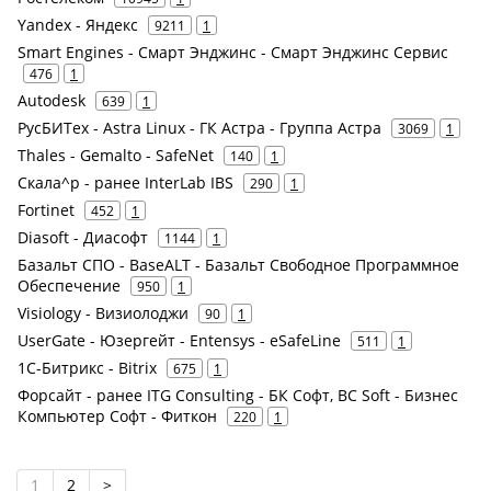
Yandex - Яндекс
9211
1
Smart Engines - Смарт Энджинс - Смарт Энджинс Сервис
476
1
Autodesk
639
1
РусБИТех - Astra Linux - ГК Астра - Группа Астра
3069
1
Thales - Gemalto - SafeNet
140
1
Скала^р - ранее InterLab IBS
290
1
Fortinet
452
1
Diasoft - Диасофт
1144
1
Базальт СПО - BaseALT - Базальт Свободное Программное
Обеспечение
950
1
Visiology - Визиолоджи
90
1
UserGate - Юзергейт - Entensys - eSafeLine
511
1
1С-Битрикс - Bitrix
675
1
Форсайт - ранее ITG Consulting - БК Софт, BC Soft - Бизнес
Компьютер Софт - Фиткон
220
1
1
2
>