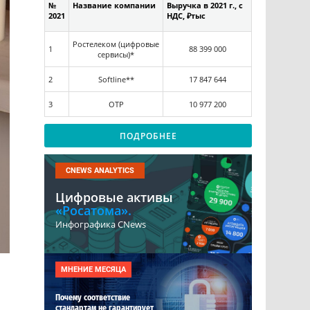
№
Название компании
Выручка в 2021 г., с
2021
НДС, ₽тыс
Ростелеком (цифровые
1
88 399 000
сервисы)*
2
Softline**
17 847 644
3
ОТР
10 977 200
ПОДРОБНЕЕ
CNEWS ANALYTICS
Цифровые активы
«Росатома».
Инфографика CNews
МНЕНИЕ МЕСЯЦА
Почему соответствие
стандартам не гарантирует