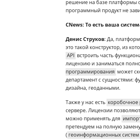
решение на базе платформы от
программный продукт не зави
CNews: То есть ваша систе
Денис Струков
: Да, платфор
это такой конструктор, из к
API
встроить часть функциона
лицензию и заниматься полн
программирования
может ск
департамент с сущностями: ф
дизайна, геоданными.
Также у нас есть
коробочное
сервере. Лицензии позволяют 
можно применять для
импор
претендуем на полную замену
(
геоинформационных систем