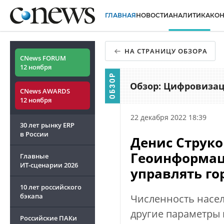
ГЛАВНАЯ
НОВОСТИ
АНАЛИТИКА
КО
НА СТРАНИЦУ ОБЗОРА
CNews FORUM
12 ноября
Обзор: Цифровизац
CNews AWARDS
12 ноября
22 декабря 2022 18:39
30 лет рынку ERP
в России
Денис Струко
Геоинформац
Главные
ИТ-сценарии
2026
управлять го
10 лет российского
бэкапа
Численность насел
другие параметры
Российские ПАКи