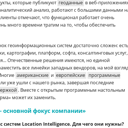
укты, которые публикуют
геоданные
в веб-приложениях
аналитический анализ, работают с большими данными н
лиенты отмечают, что функционал работает очень
ень много времени тратим на то, чтобы обеспечить
ынок геоинформационных систем достаточно сложен: ест
и, картографии, платформ, софта, консалтинговых услуг,
... Отечественные решения имеются, но единой
аместить все линейки западных вендоров, на мой взгляд
 Многие
американские
и
европейские
программные
или уже ушли с нашего рынка, завершая последние
держкой
. Вместе с открытым программным настольным
орма»
может их заменить.
e — основной фокус компании»
 систем Location Intelligence. Для чего они нужны?