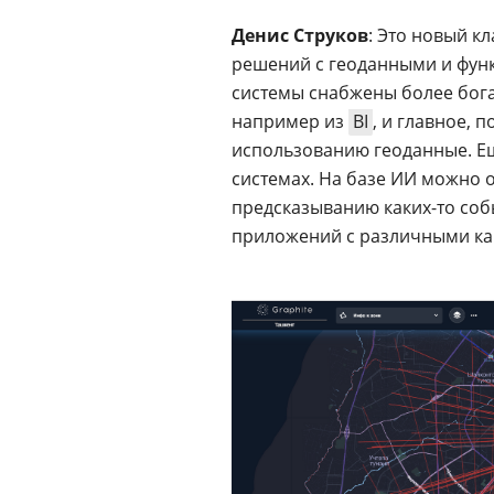
Денис Струков
: Это новый к
решений с геоданными и функ
системы снабжены более бога
например из
BI
, и главное, 
использованию геоданные. Е
системах. На базе ИИ можно 
предсказыванию каких-то собы
приложений с различными кар