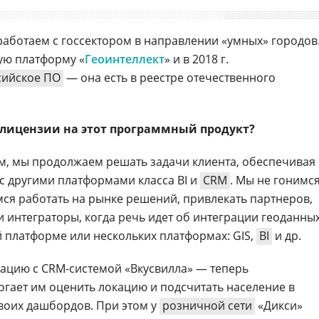
работаем с госсектором в направлении «умных» городов
ую платформу «
Геоинтеллект
» и в 2018 г.
сийское ПО
— она есть в реестре отечественного
 лицензии на этот программный продукт?
сем, мы продолжаем решать задачи клиента, обеспечивая
с другими платформами класса BI и
CRM
. Мы не гонимс
мся работать на рынке решений, привлекать партнеров,
и интеграторы, когда речь идет об интеграции геоданны
й платформе или нескольких платформах: GIS,
BI
и др.
ацию с CRM-системой «Вкусвилла» — теперь
огает им оценить локацию и подсчитать население в
воих дашбордов. При этом у
розничной сети
«Дикси»