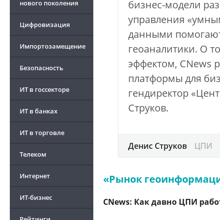
бизнес-модели раз
нового поколения
управления «умным
Цифровизация
данными помогают
Импортозамещение
геоаналитики. О т
эффектом, CNews р
Безопасность
платформы для биз
ИТ в госсекторе
гендиректор «Цен
Струков.
ИТ в банках
ИТ в торговле
Денис Струков
ЦПИ
Телеком
Интернет
«Рынок геоинформаци
ИТ-бизнес
CNews: Как давно ЦПИ рабо
Рейтинги