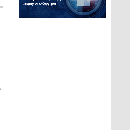
защиту от киберугроз
.
я
х