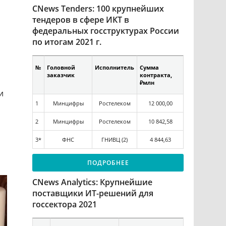
CNews Tenders: 100 крупнейших
тендеров в сфере ИКТ в
федеральных госструктурах России
по итогам 2021 г.
№
Головной
Исполнитель
Сумма
заказчик
контракта,
₽млн
и
1
Минцифры
Ростелеком
12 000,00
2
Минцифры
Ростелеком
10 842,58
3*
ФНС
ГНИВЦ (2)
4 844,63
ПОДРОБНЕЕ
CNews Analytics: Крупнейшие
поставщики ИТ-решений для
госсектора 2021