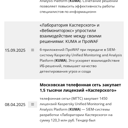
Analysis Platform (
KUMA
). Сочетание решений
позволяет повысить эффективность работы
специалистов по информационн
«Лаборатория Касперского» и
«Вебмониторэкс» упростили
взаимодействие между своими
решениями: KUMA и ПроWAF
15.09.2025
б-приложений ПроWAF при передаче в SIEM-
систему Kaspersky Unified Monitoring and Analysis
Platform (
KUMA
). Это ускоряет взаимодействие
ИБ-решений, повышает качество
детектирования угроз и созда
Московская телефонная сеть закупает
1,5 тысячи лицензий «Касперского»
телефонная сеть» (МГТС) закупает 1450
08.04.2025
лицензий Kaspersky Unified Monitoring and
Analysis Platform (
KUMA
) — SIEM-системы
разработки «Лаборатории Касперского» на
сумму 120,3 млн руб. Тендер был