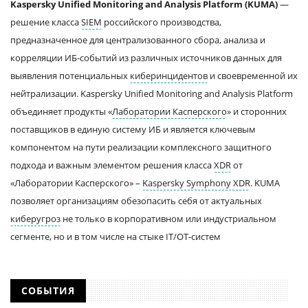
Kaspersky Unified Monitoring and Analysis Platform (KUMA)
—
решение класса
SIEM
российского производства,
предназначенное для централизованного сбора, анализа и
корреляции ИБ-событий из различных источников данных для
выявления потенциальных
киберинцидентов
и своевременной их
нейтрализации.
Kaspersky Unified Monitoring and Analysis Platform
объединяет продукты «
Лаборатории Касперского
» и сторонних
поставщиков в единую систему ИБ и является ключевым
компонентом на пути реализации комплексного защитного
подхода и важным элементом решения класса
XDR
от
«Лаборатории Касперского» –
Kaspersky Symphony XDR
. KUMA
позволяет организациям обезопасить себя от актуальных
киберугроз
не только в корпоративном или индустриальном
сегменте, но и в том числе на стыке IT/OT-систем
СОБЫТИЯ