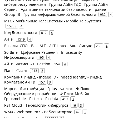
киберпреступлениями - Группа АйБи ТДС - Группа АйБи
Сервис - Адаптивные технологии безопасности - ранее
Group-IB - Группа информационной безопасности
932
4
МТС - Мобильные ТелеСистемы - Mobile TeleSystems
15758
4
Код Безопасности
812
4
АйТи
1519
4
Базальт СПО - BaseALT - ALT Linux - Альт Линукс
280
4
Softline - Цифровые Решения - Infosecurity -
Инфосекьюрити
195
4
АйТи Бастион - IT Bastion
154
4
Flant - Флант
213
3
Компания Индид - Indeed ID - Indeed Identity - Индид
Компетенс Ай Ти
157
3
Марвел-Дистрибуция - Fplus - Фплюс - Ф-Плюс
Оборудование и разработки - Ф-Плюс Мобайл -
Fplusmobile - F+ tech - F+ data
419
3
RST Cloud - Технологии киберугроз
16
3
WMX - WebmonitorX - Вебмониторэкс
49
3