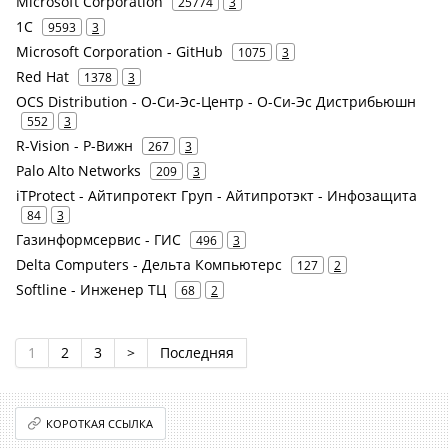
Microsoft Corporation
25774
3
1С
9593
3
Microsoft Corporation - GitHub
1075
3
Red Hat
1378
3
OCS Distribution - О-Си-Эс-Центр - О-Си-Эс Дистрибьюшн
552
3
R-Vision - Р-Вижн
267
3
Palo Alto Networks
209
3
iTProtect - Айтипротект Груп - Айтипротэкт - Инфозащита
84
3
Газинформсервис - ГИС
496
3
Delta Computers - Дельта Компьютерс
127
2
Softline - Инженер ТЦ
68
2
1
2
3
>
Последняя
КОРОТКАЯ ССЫЛКА