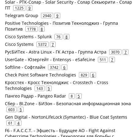
Solar - РТК-Солар - Solar Security - Солар Секьюрити - Солар
ПТ
1225
9
Telegram Group
2940
9
Positive Technologies - Позитив Текнолоджиз - Группа
Позитив
1778
8
Cisco Systems - Splunk
76
8
Cisco Systems
5372
7
РусБИТех - Astra Linux - ГК Астра - Группа Астра
3070
7
UserGate - Юзергейт - Entensys - eSafeLine
511
7
Softline - Софтлайн
3742
6
Check Point Software Technologies
829
6
Кросстех - Кросс Технолоджис - Crosstech - Cross
Technologies
143
5
Пангео Радар - Pangeo Radar
8
5
Сбер - BI.Zone - БИЗон - Безопасная информационная зона
603
5
Gen Digital - NortonLifeLock (Symantec) - Blue Coat Systems
61
4
F6 - F.A.С.С.T. - Эфшесть - Будущее АО - Fight Against
Cybercrime Technologies - Технологии для борьбы с