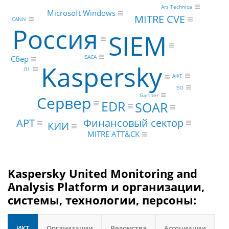
Ars Technica
Microsoft Windows
MITRE CVE
ICANN
Россия
SIEM
ISACA
Сбер
Kaspersky
Л1
АФТ
ISO
Gartner
Сервер
EDR
SOAR
Финансовый сектор
APT
КИИ
MITRE ATT&CK
Kaspersky United Monitoring and
Analysis Platform и организации,
системы, технологии, персоны:
ИКТ
Организации
Ведомства
Ассоциации