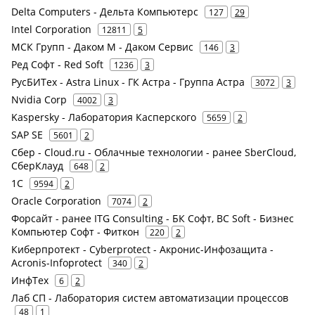
Delta Computers - Дельта Компьютерс
127
29
Intel Corporation
12811
5
МСК Групп - Даком М - Даком Сервис
146
3
Ред Софт - Red Soft
1236
3
РусБИТех - Astra Linux - ГК Астра - Группа Астра
3072
3
Nvidia Corp
4002
3
Kaspersky - Лаборатория Касперского
5659
2
SAP SE
5601
2
Сбер - Cloud.ru - Облачные технологии - ранее SberCloud,
СберКлауд
648
2
1С
9594
2
Oracle Corporation
7074
2
Форсайт - ранее ITG Consulting - БК Софт, BC Soft - Бизнес
Компьютер Софт - Фиткон
220
2
Киберпротект - Cyberprotect - Акронис-Инфозащита -
Acronis-Infoprotect
340
2
ИнфТех
6
2
Лаб СП - Лаборатория систем автоматизации процессов
48
1