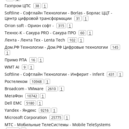
Газпром ЦПС
38
1
Softline - Софтлайн Технологии - Borlas - Борлас ЦЦТ -
Центр цифровой трансформации
31
1
Orion soft - Орион софт -
315
1
Технос-К - Сакура PRO - Сакура ПРО
60
1
Лента - Лента Тех - Lenta Tech
102
1
Дом.РФ Технологии - Дом.РФ Цифровые технологии
145
1
Примо РПА
16
1
WMT AI
9
1
Softline - Софтлайн Технологии - Инферит - Inferit
431
1
Ростелеком
10948
1
Broadcom - VMware
2610
1
МегаФон
10742
1
Dell EMC
5180
1
Yandex - Яндекс
9216
1
Microsoft Corporation
25775
1
МТС - Мобильные ТелеСистемы - Mobile TeleSystems