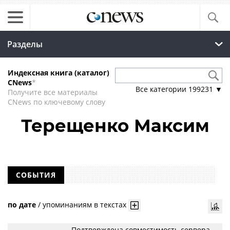
Разделы
Индексная книга (каталог)
CNews
*
Все категории
199231
▼
Получите все материалы
CNews по ключевому слову
Терещенко Максим
СОБЫТИЯ
по дате
/
упоминаниям в текстах
Подтверждена совместимость сервера