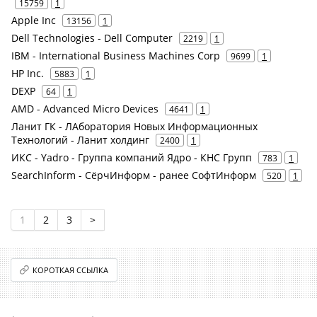
15759
1
Apple Inc
13156
1
Dell Technologies - Dell Computer
2219
1
IBM - International Business Machines Corp
9699
1
HP Inc.
5883
1
DEXP
64
1
AMD - Advanced Micro Devices
4641
1
Ланит ГК - ЛАборатория Новых Информационных
Технологий - Ланит холдинг
2400
1
ИКС - Yadro - Группа компаний Ядро - КНС Групп
783
1
SearchInform - СёрчИнформ - ранее СофтИнформ
520
1
1
2
3
>
КОРОТКАЯ ССЫЛКА