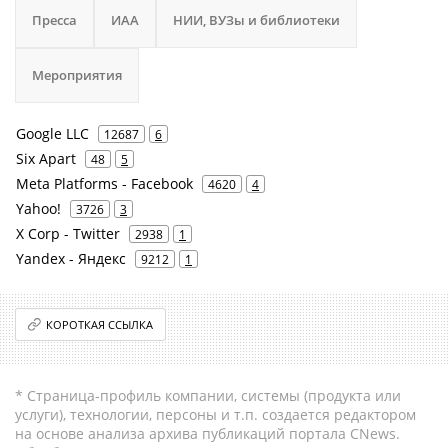
Пресса
ИАА
НИИ, ВУЗы и библиотеки
Мероприятия
Google LLC
12687
6
Six Apart
48
5
Meta Platforms - Facebook
4620
4
Yahoo!
3726
3
X Corp - Twitter
2938
1
Yandex - Яндекс
9212
1
КОРОТКАЯ ССЫЛКА
* Страница-профиль компании, системы (продукта или
услуги), технологии, персоны и т.п. создается редактором
на основе анализа архива публикаций портала CNews.