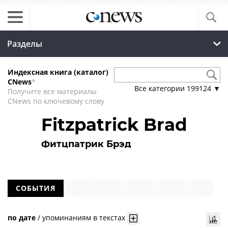
Разделы
Индексная книга (каталог)
CNews
*
Все категории
199124
▼
Получите все материалы
CNews по ключевому слову
Fitzpatrick Brad
Фитцпатрик Брэд
СОБЫТИЯ
по дате
/
упоминаниям в текстах