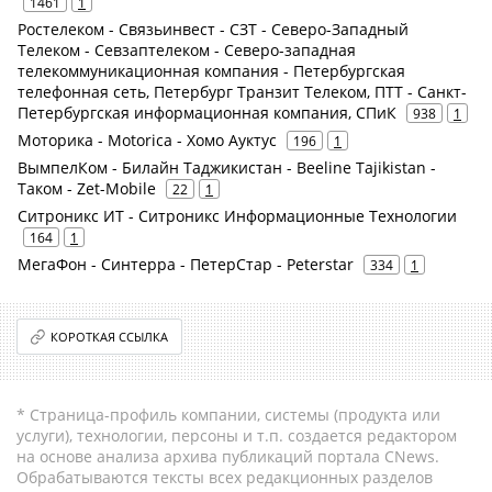
1461
1
Ростелеком - Связьинвест - СЗТ - Северо-Западный
Телеком - Севзаптелеком - Северо-западная
телекоммуникационная компания - Петербургская
телефонная сеть, Петербург Транзит Телеком, ПТТ - Санкт-
Петербургская информационная компания, СПиК
938
1
Моторика - Motorica - Хомо Ауктус
196
1
ВымпелКом - Билайн Таджикистан - Beeline Tajikistan -
Таком - Zet-Mobile
22
1
Ситроникс ИТ - Ситроникс Информационные Технологии
164
1
МегаФон - Синтерра - ПетерСтар - Peterstar
334
1
КОРОТКАЯ ССЫЛКА
* Страница-профиль компании, системы (продукта или
услуги), технологии, персоны и т.п. создается редактором
на основе анализа архива публикаций портала CNews.
Обрабатываются тексты всех редакционных разделов