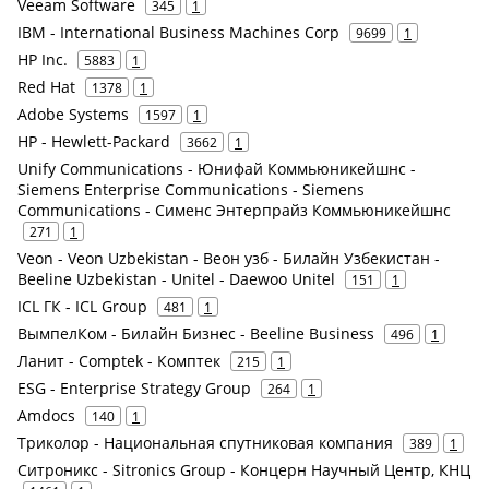
Veeam Software
345
1
IBM - International Business Machines Corp
9699
1
HP Inc.
5883
1
Red Hat
1378
1
Adobe Systems
1597
1
HP - Hewlett-Packard
3662
1
Unify Communications - Юнифай Коммьюникейшнс -
Siemens Enterprise Communications - Siemens
Communications - Сименс Энтерпрайз Коммьюникейшнс
271
1
Veon - Veon Uzbekistan - Веон узб - Билайн Узбекистан -
Beeline Uzbekistan - Unitel - Daewoo Unitel
151
1
ICL ГК - ICL Group
481
1
ВымпелКом - Билайн Бизнес - Beeline Business
496
1
Ланит - Comptek - Комптек
215
1
ESG - Enterprise Strategy Group
264
1
Amdocs
140
1
Триколор - Национальная спутниковая компания
389
1
Ситроникс - Sitronics Group - Концерн Научный Центр, КНЦ