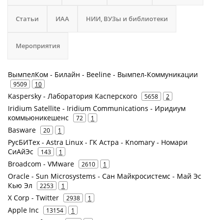
Статьи
ИАА
НИИ, ВУЗы и библиотеки
Мероприятия
ВымпелКом - Билайн - Beeline - Вымпел-Коммуникации
9509
10
Kaspersky - Лаборатория Касперского
5658
2
Iridium Satellite - Iridium Communications - Иридиум
коммьюникешенс
72
1
Basware
20
1
РусБИТех - Astra Linux - ГК Астра - Knomary - Номари
СиАйЭс
143
1
Broadcom - VMware
2610
1
Oracle - Sun Microsystems - Сан Майкросистемс - Май Эс
Кью Эл
2253
1
X Corp - Twitter
2938
1
Apple Inc
13154
1