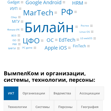
Google Android
HRM
Gadget
ИУП
РФ
MarTech
Сбер
Билайн
МГУ
Ростех
Финам ИК
Linux OS
ВОЗ
ЦФО
EdTech
ОС
LG webOS
ISO
PMI
FinTech
Apple iOS
PC game
МФТИ
ВымпелКом и организации,
системы, технологии, персоны:
ИКТ
Организации
Ведомства
Ассоциации
Технологии
Системы
Персоны
География