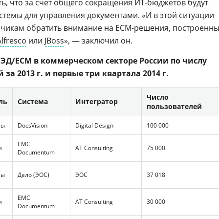
ать, что за счет общего сокращения ИТ-бюджетов будут
стемы для управления документами. «И в этой ситуации
чикам обратить внимание на
ECM-решения
, построенн
Alfresco
или
JBoss
», — заключил он.
ЭД/ECM в коммерческом секторе России по числу
 за 2013 г. и первые три квартала 2014 г.
Число
ль
Система
Интегратор
пользователей
сы
DocsVision
Digital Design
100 000
EMC
м
AT Consulting
75 000
Documentum
сы
Дело (ЭОС)
ЭОС
37 018
EMC
м
AT Consulting
30 000
Documentum