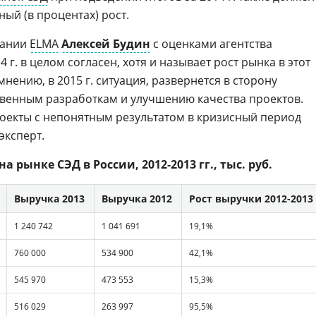
ый (в процентах) рост.
пании
ELMA
Алексей Будин
с оценками агентства
 г. в целом согласен, хотя и называет рост рынка в этот
нению, в 2015 г. ситуация, развернется в сторону
венным разработкам и улучшению качества проектов.
оекты с непонятным результатом в кризисный период
эксперт.
 рынке СЭД в России, 2012-2013 гг., тыс. руб.
Выручка 2013
Выручка 2012
Рост выручки 2012-2013
1 240 742
1 041 691
19,1%
760 000
534 900
42,1%
545 970
473 553
15,3%
516 029
263 997
95,5%