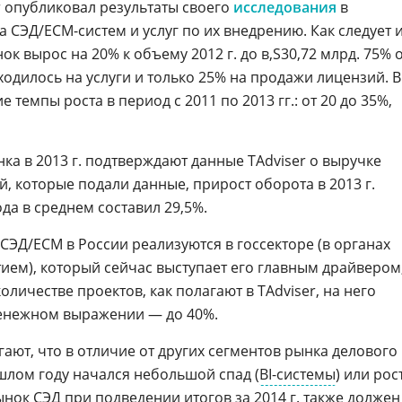
r опубликовал результаты своего
исследования
в
СЭД/ECM-систем и услуг по их внедрению. Как следует 
ынок вырос на 20% к объему 2012 г. до
30,72 млрд. 75% 
одилось на услуги и только 25% на продажи лицензий. В
темпы роста в период с 2011 по 2013 гг.: от 20 до 35%,
а в 2013 г. подтверждают данные TAdviser о выручке
, которые подали данные, прирост оборота в 2013 г.
да в среднем составил 29,5%.
СЭД/ECM в России реализуются в госсекторе (в органах
тием), который сейчас выступает его главным драйвером
оличестве проектов, как полагают в TAdviser, на него
денежном выражении — до 40%.
ают, что в отличие от других сегментов рынка делового
ошлом году начался небольшой спад (
BI-системы
) или рос
ынок СЭД
при подведении итогов за 2014 г. также должен