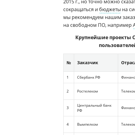
2015 г., но точно можно сказ
сокращаться и
бюджеты
на си
мы рекомендуем нашим заказ
на свободном ПО, например
Крупнейшие проекты С
пользователей
№
Заказчик
Отрас
1
Сбербанк РФ
Финан
2
Ростелеком
Телеко
Центральный банк
3
Финан
РФ
4
Вымпелком
Телеко