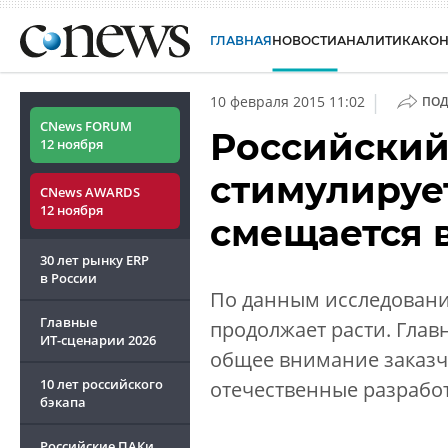
ГЛАВНАЯ
НОВОСТИ
АНАЛИТИКА
КО
|
10 февраля 2015 11:02
ПОД
CNews FORUM
Российский
12 ноября
стимулирует
CNews AWARDS
12 ноября
смещается 
30 лет рынку ERP
в России
По данным исследования
Главные
продолжает расти. Глав
ИТ-сценарии
2026
общее внимание заказч
10 лет российского
отечественные разработ
бэкапа
Российские ПАКи