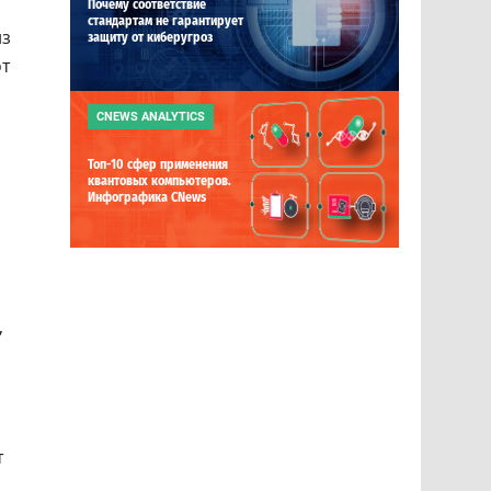
Почему соответствие
стандартам не гарантирует
из
защиту от киберугроз
от
CNEWS ANALYTICS
Топ-10 сфер применения
квантовых компьютеров.
Инфографика CNews
,
т