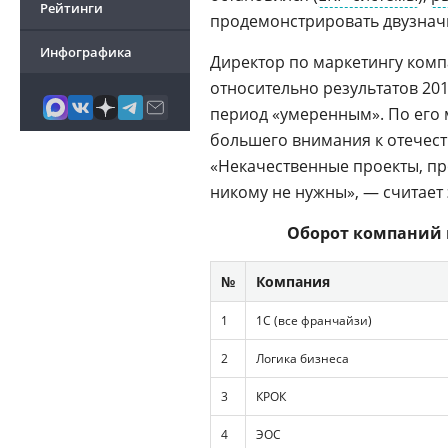
Рейтинги
продемонстрировать двузначн
Инфографика
Директор по маркетингу ком
относительно результатов 2014
период «умеренным». По его м
большего внимания к отечест
«Некачественные проекты, пр
никому не нужны», — считает 
Оборот компаний на
№
Компания
1
1С (все франчайзи)
2
Логика бизнеса
3
КРОК
4
ЭОС