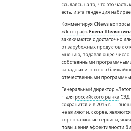
ссылаясь на то, что это часть
есть, и эта тенденция набирае
Комментируя CNews вопросы
«
Летограф
»
Елена Шелястин
заключаются с достаточно д
от зарубежных продуктов к от
мнению, подавляющее число 
собственными программными 
западных игроков в ближайши
отечественными программным
Генеральный директор «Лето
г. для
российского рынка
СЭД 
сохранится и в 2015 г. — вн
не влияют и, скорее, являются
корпоративные сервисы, явл
повышения эффективности би