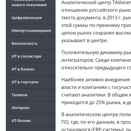
Аналитический центр TAdvise
нового поколения
отношении российского рынка 
текста документа, в 2013 г. р
Цифровизация
этой суммы по-прежнему прих
Импортозамещение
целом рынок сохранял высокие 
указывают в центре.
Безопасность
Положительную динамику рынк
ИТ в госсекторе
интеграторов. Среди компаний
относительно предыдущего го
ИТ в банках
Наиболее активно внедрения 
ИТ в торговле
власти и компаниях с госучас
считают аналитики. В общем к
Телеком
приходится до 25% рынка, в 
Интернет
В аналитическом центре полаг
ИТ-бизнес
ПО, где, по его данным, в пр
остановился (
ERP-системы
),
р