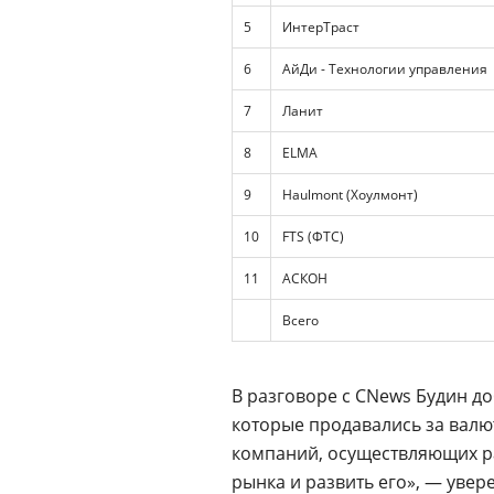
5
ИнтерТраст
6
АйДи - Технологии управления
7
Ланит
8
ELMA
9
Haulmont (Хоулмонт)
10
FTS (ФТС)
11
АСКОН
Всего
В разговоре с CNews Будин д
которые продавались за валют
компаний, осуществляющих ра
рынка и развить его», — увер