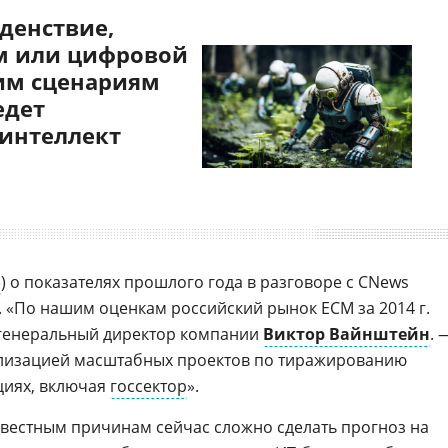
денствие,
 или цифровой
им сценариям
едет
 интеллект
»
) о показателях прошлого года в разговоре с CNews
. «По нашим оценкам российский рынок ECM за 2014 г.
 генеральный директор компании
Виктор Вайнштейн
. 
еализацией масштабных проектов по тиражированию
циях, включая
госсектор
».
звестным причинам сейчас сложно сделать прогноз на