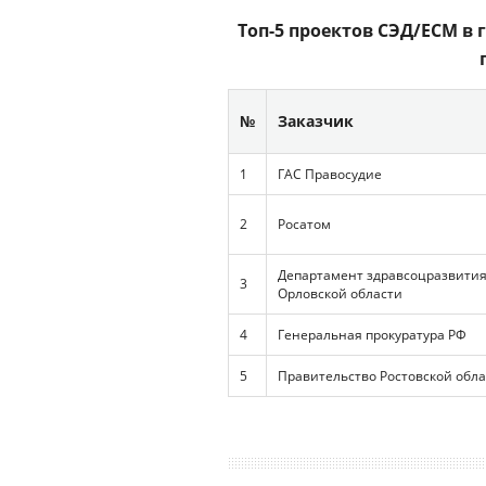
Топ-5 проектов СЭД/ECM в г
№
Заказчик
1
ГАС Правосудие
2
Росатом
Департамент здравсоцразвити
3
Орловской области
4
Генеральная прокуратура РФ
5
Правительство Ростовской обл