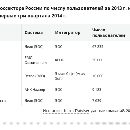
оссекторе России по числу пользователей за 2013 г. 
первые три квартала 2014 г.
Число
Система
Интегратор
пользователей
Дело (ЭОС)
ЭОС
67 835
EMC
КРОК
30 000
Documentum
я
Этлас-Софт (Atlas
Этлас (ЭДО)
10 000
Soft)
АИК Надзор
ЭОС
9 123
асти
Дело (ЭОС)
ЭОС
7 639
Источник: Центр TAdviser
, данные компаний, 2