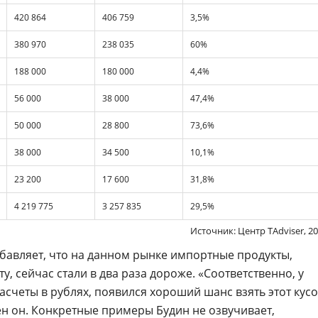
420 864
406 759
3,5%
380 970
238 035
60%
188 000
180 000
4,4%
56 000
38 000
47,4%
50 000
28 800
73,6%
38 000
34 500
10,1%
23 200
17 600
31,8%
4 219 775
3 257 835
29,5%
Источник: Центр TAdviser, 2
обавляет, что на данном рынке импортные продукты,
у, сейчас стали в два раза дороже. «Соответственно, у
счеты в рублях, появился хороший шанс взять этот кусо
ен он. Конкретные примеры Будин не озвучивает,