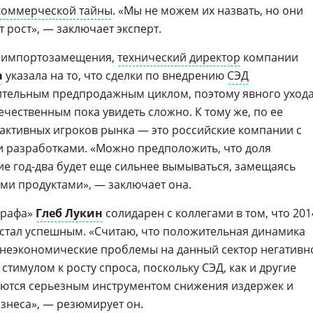
коммерческой тайны
. «Мы не можем их назвать, но они
т рост», — заключает эксперт.
 импортозамещения,
технический директор
компании
а
указала на то, что сделки по внедрению
СЭД
лительным предпродажным циклом, поэтому явного уход
ечественным пока увидеть сложно. К тому же, по ее
активных игроков рынка — это российские компании с
разработками. «Можно предположить, что доля
е год-два будет еще сильнее вымываться, замещаясь
и продуктами», — заключает она.
графа»
Глеб Лукин
солидарен с коллегами в том, что 201
стал успешным. «Считаю, что положительная динамика
ешнеэкономические проблемы на данный сектор негативн
 стимулом к росту спроса, поскольку СЭД, как и другие
яются серьезным инструментом снижения издержек и
знеса», — резюмирует он.