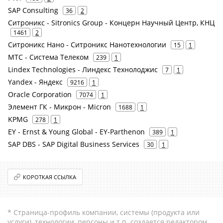
SAP Consulting
36
2
Ситроникс - Sitronics Group - Концерн Научный Центр, КНЦ
1461
2
Ситроникс Нано - Ситроникс Нанотехнологии
15
1
МТС - Система Телеком
239
1
Lindex Technologies - Линдекс Технолоджис
7
1
Yandex - Яндекс
9216
1
Oracle Corporation
7074
1
Элемент ГК - Микрон - Micron
1688
1
KPMG
278
1
EY - Ernst & Young Global - EY-Parthenon
389
1
SAP DBS - SAP Digital Business Services
30
1
КОРОТКАЯ ССЫЛКА
* Страница-профиль компании, системы (продукта или
услуги), технологии, персоны и т.п. создается редактором