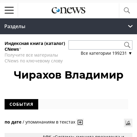
Разделы
Индексная книга (каталог)
CNews
*
Все категории
199231
▼
Получите все материалы
CNews по ключевому слову
Чирахов Владимир
СОБЫТИЯ
по дате
/
упоминаниям в текстах
АФК «Система» сменила президента и