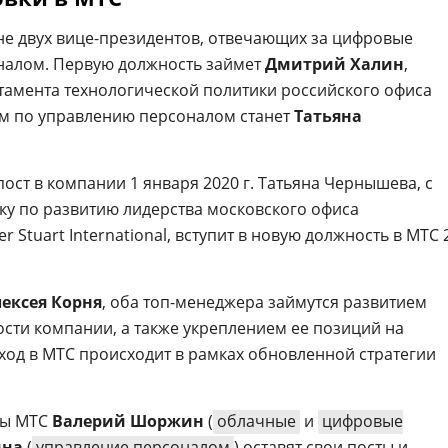
е двух вице-президентов, отвечающих за цифровые
налом. Первую должность займет
Дмитрий Халин
,
тамента технологической политики российского офиса
ом по управлению персоналом станет
Татьяна
ост в компании 1 января 2020 г. Татьяна Чернышева, с
ику по развитию лидерства московского офиса
 Stuart International, вступит в новую должность в МТС 
ексея Корня
, оба топ-менеджера займутся развитием
сти компании, а также укреплением ее позиций на
ход в МТС происходит в рамках обновленной стратегии
ты МТС
Валерий Шоржин
(
облачные
и
цифровые
ина
(
управление персоналом
) оставят свои посты и