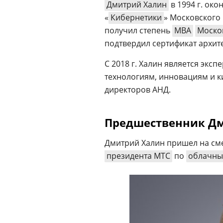
Дмитрий Халин
в 1994 г. око
«
Кибернетики
» Московского
получил степень
MBA
Моско
подтвердил сертификат архи
С 2018 г. Халин является эксп
технологиям, инновациям и 
директоров АНД.
Предшественник Д
Дмитрий Халин пришел на см
президента МТС
по
облачн