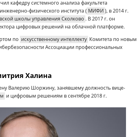
нчил кафедру системного анализа факультета
 инженерно-физического института (
МИФИ
), в 2014 г.
вской школы управления Сколково
. В 2017 г. он
тектора цифровых решений на облачной платформе.
ертом по
искусственному интеллекту
Комитета по новым
кибербезопасности Ассоциации профессиональных
митрия Халина
ену Валерию Шоржину, занявшему должность вице-
ым
и цифровым решениям в сентябре 2018 г.