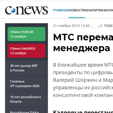
ГЛАВНАЯ
НОВОСТИ
АНАЛИТИКА
КО
|
21 ноября 2019 13:45
ПОДЕ
CNews FORUM
МТС перема
12 ноября
менеджера и
CNews AWARDS
12 ноября
В ближайшее время МТС 
30 лет рынку ERP
в России
президенты по цифров
Валерий Шоржин и Мари
Главные
ИТ-сценарии
2026
управленцы из российск
консалтинговой компании
10 лет российского
бэкапа
Кадровые перестан
Российские ПАКи