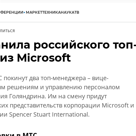
НФЕРЕНЦИИ
МАРКЕТ
ТЕХНИКА
НАУКА
ТВ
ЛИТЬСЯ
нила российского топ
з Microsoft
покинут два топ-менеджера – вице-
ым решениям и управлению персоналом
я Голяндрина. Им на смену придут
их представительств корпорации Microsoft и
 Spencer Stuart International.
овки в МТС