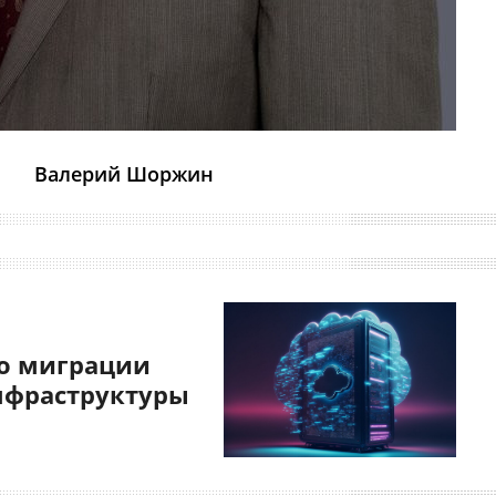
Валерий Шоржин
о миграции
нфраструктуры