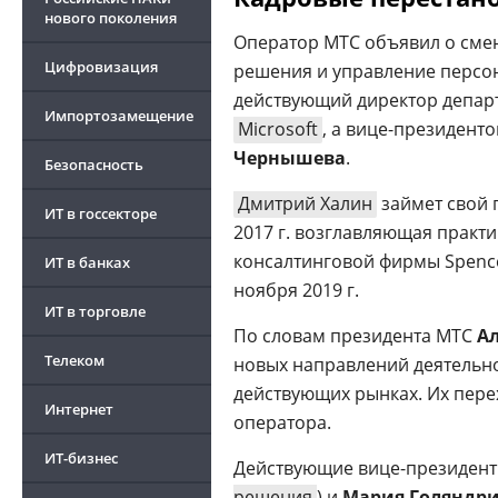
нового поколения
Оператор МТС объявил о смен
Цифровизация
решения и управление персо
действующий директор депар
Импортозамещение
Microsoft
, а вице-президент
Чернышева
.
Безопасность
Дмитрий Халин
займет свой п
ИТ в госсекторе
2017 г. возглавляющая практ
консалтинговой фирмы Spencer
ИТ в банках
ноября 2019 г.
ИТ в торговле
По словам президента МТС
Ал
Телеком
новых направлений деятельно
действующих рынках. Их пере
Интернет
оператора.
ИТ-бизнес
Действующие вице-президен
решения
) и
Мария Голяндр