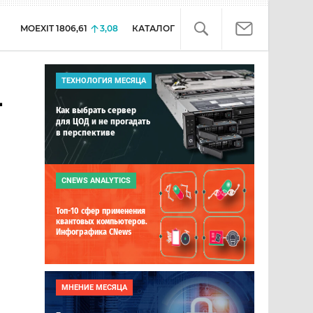
MOEXIT
1806,61
3,08
КАТАЛОГ
ТЕХНОЛОГИЯ МЕСЯЦА
-
Как выбрать сервер
для ЦОД и не прогадать
в перспективе
CNEWS ANALYTICS
Топ-10 сфер применения
квантовых компьютеров.
Инфографика CNews
МНЕНИЕ МЕСЯЦА