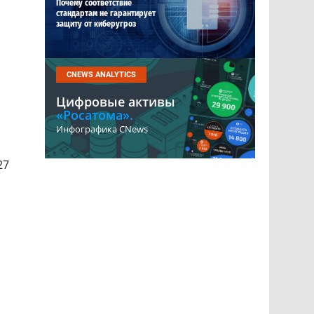
Почему соответствие
стандартам не гарантирует
защиту от киберугроз
CNEWS ANALYTICS
Цифровые активы
«Росатома».
Инфографика CNews
27