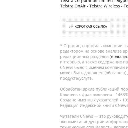
Telstra Corporation Limited - Bigpon
Telstra OnAir - Telstra Wireless - Te
КОРОТКАЯ ССЫЛКА
* Страница-профиль компании, сис
редактором на основе анализа а
редакционных разделов (
новости
интервью, а также содержание па
CNews было с именем компании и
может быть дополнен (обогащен)
продукте/услуге.
Обработан архив публикаций порт
Ключевых фраз выявлено - 146332
Создано именных указателей - 19
Редакция Индексной книги CNews
Читатели CNews — это руководит
экономики: индустрии информаци
технические специалисты депар