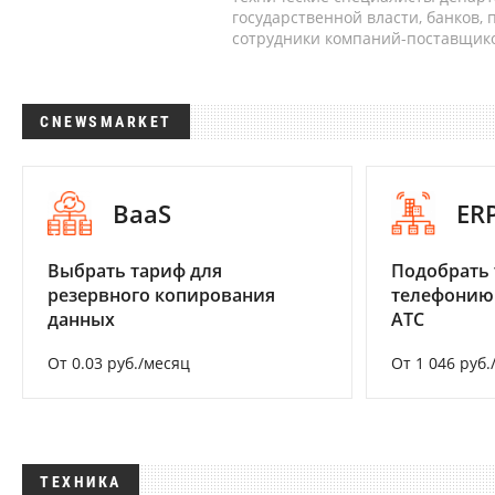
государственной власти, банков,
сотрудники компаний-поставщико
CNEWSMARKET
BaaS
ER
Выбрать тариф для
Подобрать 
резервного копирования
телефонию
данных
АТС
От 0.03 руб./месяц
От 1 046 руб.
ТЕХНИКА