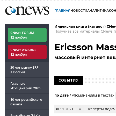
ГЛАВНАЯ
НОВОСТИ
АНАЛИТИКА
КО
Индексная книга (каталог) CNe
Получите все материалы CNews п
CNews FORUM
12 ноября
Ericsson Mass
CNews AWARDS
12 ноября
массовый интернет ве
30 лет рынку ERP
в России
СОБЫТИЯ
Главные
ИТ-сценарии
2026
по дате
/
упоминаниям в текстах
10 лет российского
бэкапа
30.11.2021
Эксперты подсчи
Российские ПАКи