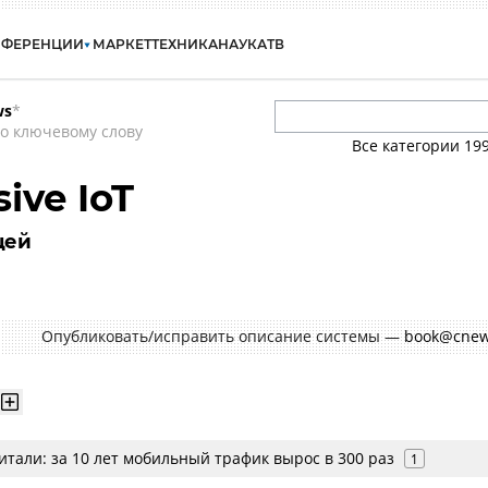
НФЕРЕНЦИИ
МАРКЕТ
ТЕХНИКА
НАУКА
ТВ
ws
*
о ключевому слову
Все категории
19
ive IoT
щей
Опубликовать/исправить описание системы —
book@cnew
тали: за 10 лет мобильный трафик вырос в 300 раз
1