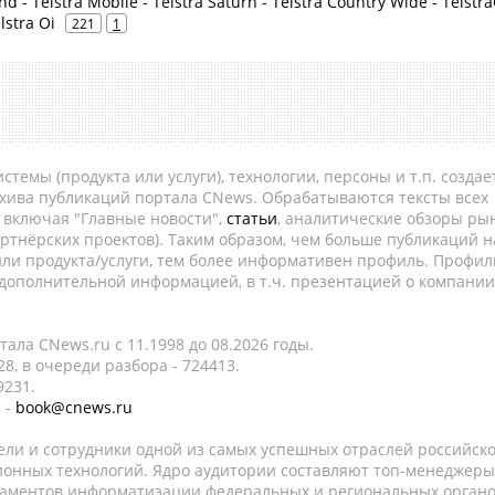
d - Telstra Mobile - Telstra Saturn - Telstra Country Wide - Telstra
lstra Oi
221
1
темы (продукта или услуги), технологии, персоны и т.п. создае
рхива публикаций портала CNews. Обрабатываются тексты всех
, включая "Главные новости",
статьи
, аналитические обзоры рын
ртнёрских проектов). Таким образом, чем больше публикаций н
ли продукта/услуги, тем более информативен профиль. Профил
 дополнительной информацией, в т.ч. презентацией о компании
ала CNews.ru c 11.1998 до 08.2026 годы.
8, в очереди разбора - 724413.
9231.
 -
book@cnews.ru
ели и сотрудники одной из самых успешных отраслей российск
онных технологий. Ядро аудитории составляют топ-менеджеры
таментов информатизации федеральных и региональных орган