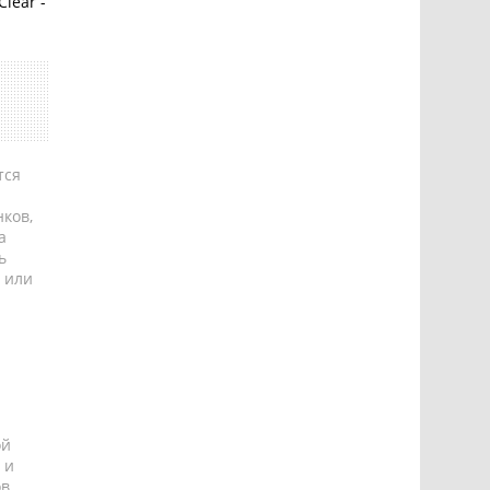
Clear -
тся
ков,
а
ь
 или
ой
 и
ов