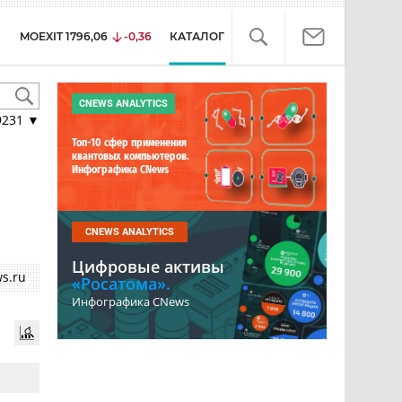
MOEXIT
1796,06
-0,36
КАТАЛОГ
CNEWS ANALYTICS
9231
▼
Топ-10 сфер применения
квантовых компьютеров.
Инфографика CNews
CNEWS ANALYTICS
Цифровые активы
s.ru
«Росатома».
Инфографика CNews