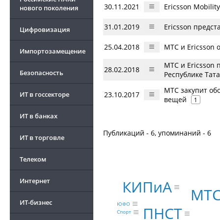
30.11.2021
Ericsson Mobili
нового поколения
31.01.2019
Ericsson предс
Цифровизация
25.04.2018
МТС и Ericsson 
Импортозамещение
МТС и Ericsson 
28.02.2018
Безопасность
Республике Тат
МТС закупит обо
ИТ в госсекторе
23.10.2017
вещей
1
ИТ в банках
Публикаций - 6, упоминаний - 6
ИТ в торговле
Телеком
Интернет
КИПиА
МТ
ИТ-бизнес
ЮФО
ПНСТ
Спорт