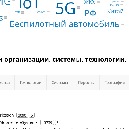
IoT
4G
5G
ЖКХ
Европа
КамАЗ
Китай
РФ
СЗФО
ВТБ
s
Беспилотный автомобиль
T и организации, системы, технологии,
мства
Технологии
Системы
Персоны
География
Ericsson
3090
5
Mobile TeleSystems
15759
3