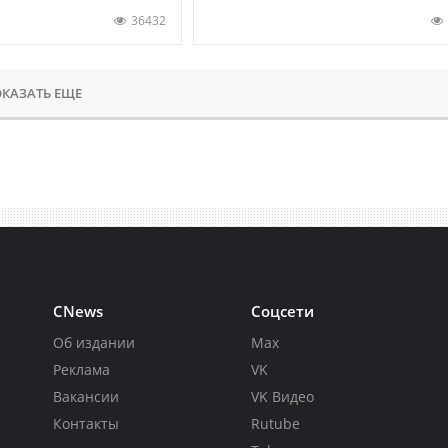
36432
КАЗАТЬ ЕЩЕ
CNews
Соцсети
Об издании
Max
Реклама
VK
Вакансии
VK Видео
Контакты
Rutube