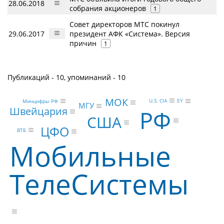
28.06.2018
собрания акционеров
1
Совет директоров МТС покинул
29.06.2017
президент АФК «Система». Версия
причин
1
Публикаций - 10, упоминаний - 10
МОК
U.S. CIA
EY
Минцифры РФ
МГУ
Швейцария
РФ
США
ЦФО
ВТБ
Мобильные
ТелеСистемы