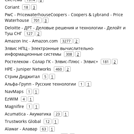
Coriant
18
3
PwC - PricewaterhouseCoopers - Coopers & Lybrand - Price
Waterhouse
701
3
Deloitte - ДРТ - Деловые решения и технологии - Делойт и
Туш СНГ
127
2
Amazon Inc - Amazon.com
3277
2
Элвис НПЦ - Электронные вычислительно-
информационные системы
308
2
Ростелеком - Сόлар ГК - Элвис-Плюс - Элвис+
181
2
HPE - Juniper Networks
460
2
Стрим Диджитал
5
1
Альфа-Групп - Русские технологии
1
1
NavMaps
1
1
EzWIM
4
1
Magnifire
1
1
Acumatica - Акуматика
23
1
Trustworks Global
12
1
Alawar - Алавар
63
1