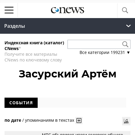
Разделы
Индексная книга (каталог)
CNews
*
Все категории
199231
▼
Получите все материалы
CNews по ключевому слову
Засурский Артём
СОБЫТИЯ
по дате
/
упоминаниям в текстах
МТС объявляет итоги годового общего