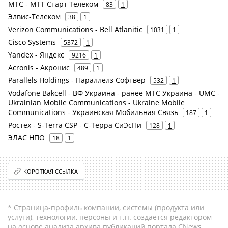
МТС - МТТ Старт Телеком
83
1
Элвис-Телеком
38
1
Verizon Communications - Bell Atlanitic
1031
1
Cisco Systems
5372
1
Yandex - Яндекс
9216
1
Acronis - Акронис
489
1
Parallels Holdings - Параллелз Софтвер
532
1
Vodafone Bakcell - ВФ Украина - ранее МТС Украина - UMC -
Ukrainian Mobile Communications - Ukraine Mobile
Communications - Украинская Мобильная Связь
187
1
Ростех - S-Terra CSP - С-Терра СиЭсПи
128
1
ЭЛАС НПО
18
1
КОРОТКАЯ ССЫЛКА
* Страница-профиль компании, системы (продукта или
услуги), технологии, персоны и т.п. создается редактором
на основе анализа архива публикаций портала CNews.