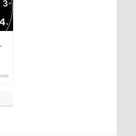
—
4980