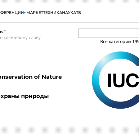
НФЕРЕНЦИИ
МАРКЕТ
ТЕХНИКА
НАУКА
ТВ
ws
*
о ключевому слову
Все категории
19
onservation of Nature
охраны природы