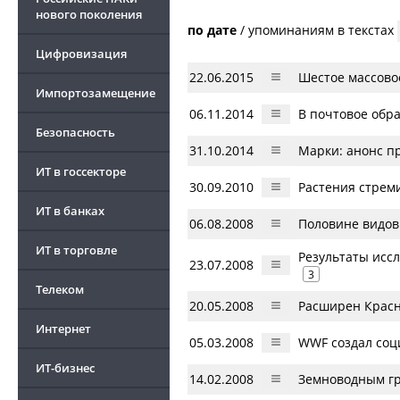
нового поколения
по дате
/
упоминаниям в текстах
Цифровизация
22.06.2015
Шестое массово
Импортозамещение
06.11.2014
В почтовое обр
Безопасность
31.10.2014
Марки: анонс пр
ИТ в госсекторе
30.09.2010
Растения стрем
ИТ в банках
06.08.2008
Половине видов
ИТ в торговле
Результаты исс
23.07.2008
3
Телеком
20.05.2008
Расширен Красн
Интернет
05.03.2008
WWF создал соц
ИТ-бизнес
14.02.2008
Земноводным г