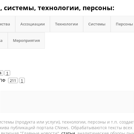
, системы, технологии, персоны:
мства
Ассоциации
Технологии
Системы
Персоны
са
Мероприятия
4
1
НПФ
211
1
темы (продукта или услуги), технологии, персоны и т.п. создае
рхива публикаций портала CNews. Обрабатываются тексты всех
, включая "Главные новости",
статьи
, аналитические обзоры рын