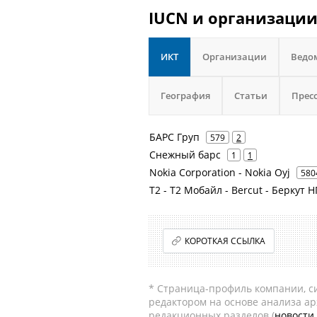
IUCN и организации
ИКТ
Организации
Ведо
География
Статьи
Прес
БАРС Груп
579
2
Снежный барс
1
1
Nokia Corporation - Nokia Oyj
580
Т2 - Т2 Мобайл - Bercut - Беркут 
КОРОТКАЯ ССЫЛКА
* Страница-профиль компании, сис
редактором на основе анализа а
редакционных разделов (
новости