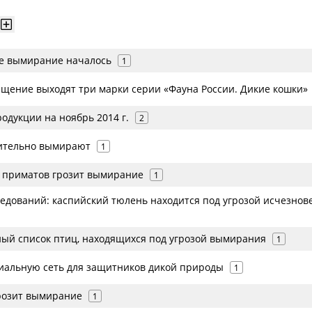
е вымирание началось
1
ащение выходят три марки серии «Фауна России. Дикие кошки»
одукции на ноябрь 2014 г.
2
ительно вымирают
1
 приматов грозит вымирание
1
ледований: каспийский тюлень находится под угрозой исчезнов
ый список птиц, находящихся под угрозой вымирания
1
иальную сеть для защитников дикой природы
1
розит вымирание
1