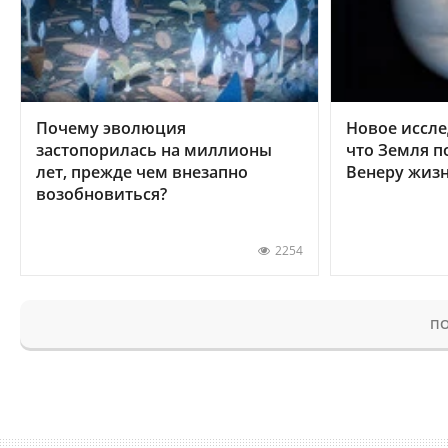
Почему эволюция
Новое иссле
застопорилась на миллионы
что Земля п
лет, прежде чем внезапно
Венеру жиз
возобновиться?
2254
ПО