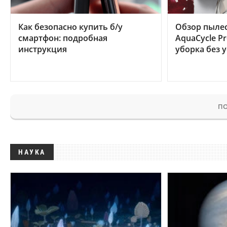
Как безопасно купить б/у
Обзор пылес
смартфон: подробная
AquaCycle Pr
инструкция
уборка без 
ПО
НАУКА