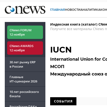
ГЛАВНАЯ
НОВОСТИ
АНАЛИТИКА
КО
Индексная книга (каталог) CNe
Получите все материалы CNews п
CNews FORUM
12 ноября
CNews AWARDS
IUCN
12 ноября
International Union for C
30 лет рынку ERP
МСОП
в России
Международный союз 
Главные
ИТ-сценарии
2026
10 лет российского
бэкапа
СОБЫТИЯ
Российские ПАКи