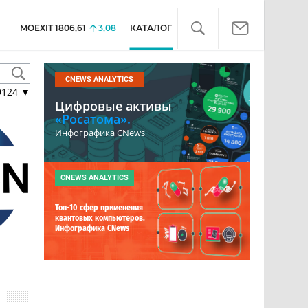
MOEXIT
1806,61
3,08
КАТАЛОГ
CNEWS ANALYTICS
9124
▼
Цифровые активы
«Росатома».
Инфографика CNews
CNEWS ANALYTICS
Топ-10 сфер применения
квантовых компьютеров.
Инфографика CNews