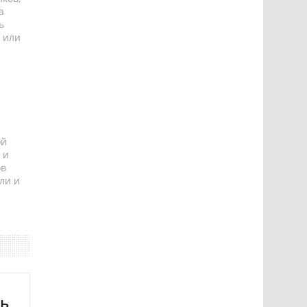
а
ь
 или
ой
 и
ов
ли и
ть