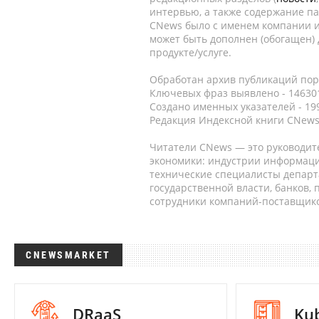
интервью, а также содержание па
CNews было с именем компании и
может быть дополнен (обогащен)
продукте/услуге.
Обработан архив публикаций порт
Ключевых фраз выявлено - 146301
Создано именных указателей - 19
Редакция Индексной книги CNews
Читатели CNews — это руководит
экономики: индустрии информаци
технические специалисты депар
государственной власти, банков,
сотрудники компаний-поставщико
CNEWSMARKET
DRaaS
Ku