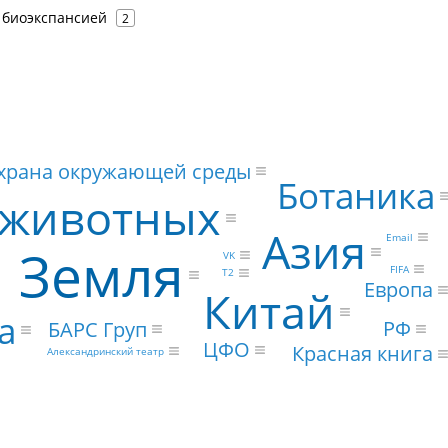
с биоэкспансией
2
охрана окружающей среды
Ботаника
 животных
Азия
Email
Земля
VK
FIFA
Т2
Европа
Китай
а
РФ
БАРС Груп
ЦФО
Красная книга
Александринский театр