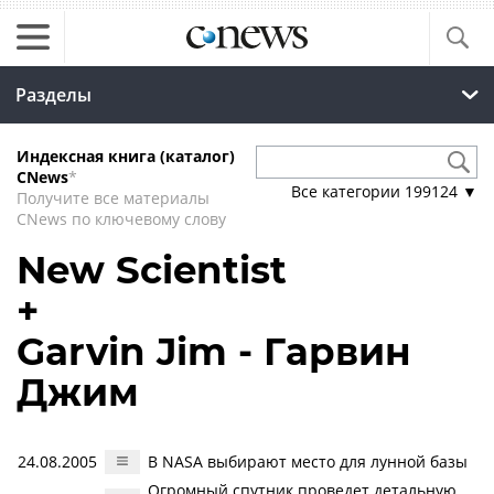
Разделы
Индексная книга (каталог)
CNews
*
Все категории
199124
▼
Получите все материалы
CNews по ключевому слову
New Scientist
+
Garvin Jim - Гарвин
Джим
24.08.2005
В NASA выбирают место для лунной базы
Огромный спутник проведет детальную