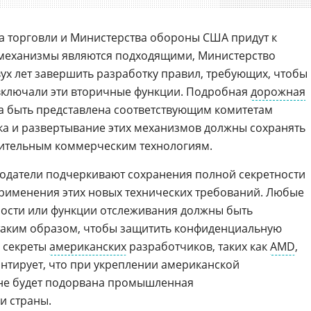
а торговли и Министерства обороны США придут к
 механизмы являются подходящими, Министерство
вух лет завершить разработку правил, требующих, чтобы
включали эти вторичные функции. Подробная
дорожная
а быть представлена соответствующим комитетам
тка и развертывание этих механизмов должны сохранять
вительным коммерческим технологиям.
одатели подчеркивают сохранения полной секретности
 применения этих новых технических требований. Любые
ости или функции отслеживания должны быть
таким образом, чтобы защитить конфиденциальную
 секреты
американских
разработчиков, таких как
AMD
,
рантирует, что при укреплении американской
не будет подорвана промышленная
и страны.