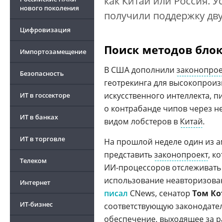
как Китай или Россия. 
нового поколения
получили поддержку дву
Цифровизация
Поиск методов бло
Импортозамещение
В США дополнили
законопрое
Безопасность
геотрекинга для высокопрои
искусственного интеллекта, 
ИТ в госсекторе
о контрабанде чипов через н
ИТ в банках
видом лобстеров в
Китай
.
ИТ в торговле
На прошлой неделе один из 
представить
законопроект
, к
Телеком
ИИ-процессоров отслеживать
использование неавторизова
Интернет
писал
CNews, сенатор
Том Ко
ИТ-бизнес
соответствующую законодател
обеспечение, выходящее за 