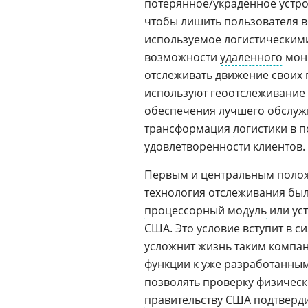
потерянное/украденное устро
чтобы лишить пользователя в
используемое логистическим
возможности
удаленного
мони
отслеживать движение своих г
используют геоотслеживание
обеспечения лучшего обслуж
трансформация
логистики
в п
удовлетворенности клиентов.
Первым и центральным полож
технология отслеживания бы
процессорный модуль
или ус
США. Это условие вступит в с
усложнит жизнь таким компани
функции к уже разработанны
позволять проверку физическ
правительству США
подтверди