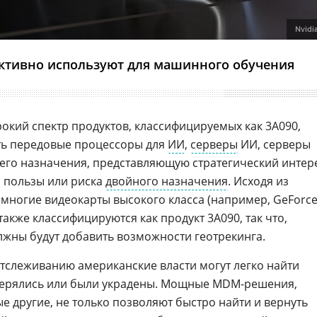
Nvidi
 активно используют для машинного обучения
окий спектр продуктов, классифицируемых как 3A090,
есть передовые процессоры для
ИИ
,
серверы
ИИ, серверы
го назначения, представляющую стратегический интер
 пользы или риска
двойного назначения
. Исходя из
, многие видеокарты высокого класса (например, GeForc
 также классифицируются как продукт 3A090, так что,
олжны будут добавить возможности геотрекинга.
тслеживанию американские власти могут легко найти
отерялись или были украдены. Мощные MDM-решения,
е другие, не только позволяют быстро найти и вернуть