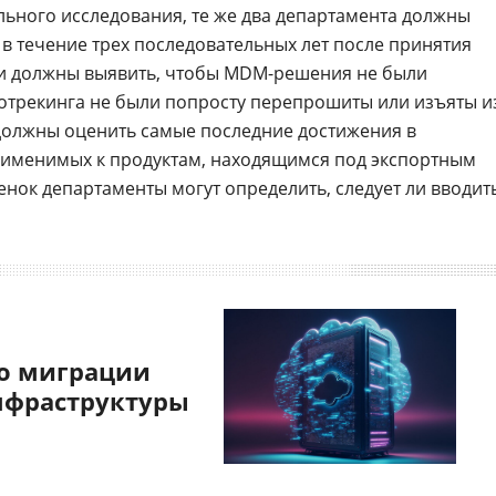
ьного исследования, те же два департамента должны
в течение трех последовательных лет после принятия
ли должны выявить, чтобы MDM-решения не были
отрекинга не были попросту перепрошиты или изъяты и
 должны оценить самые последние достижения в
рименимых к продуктам, находящимся под экспортным
енок департаменты могут определить, следует ли вводит
о миграции
нфраструктуры