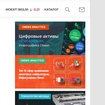
MOEXIT
1802,50
-0,23
КАТАЛОГ
CNEWS ANALYTICS
Цифровые активы
«Росатома».
Инфографика CNews
CNEWS ANALYTICS
Топ-10 сфер применения
квантовых компьютеров.
Инфографика CNews
ТЕХНОЛОГИЯ МЕСЯЦА
х