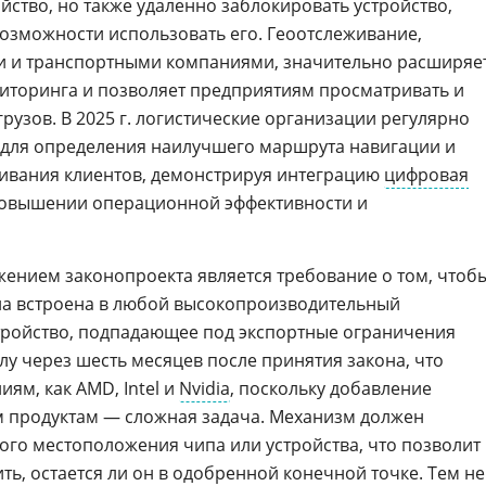
йство, но также удаленно заблокировать устройство,
озможности использовать его. Геоотслеживание,
и и транспортными компаниями, значительно расширяе
торинга и позволяет предприятиям просматривать и
рузов. В 2025 г. логистические организации регулярно
 для определения наилучшего маршрута навигации и
ивания клиентов, демонстрируя интеграцию
цифровая
овышении операционной эффективности и
ением законопроекта является требование о том, чтоб
ла встроена в любой высокопроизводительный
тройство, подпадающее под экспортные ограничения
илу через шесть месяцев после принятия закона, что
ям, как AMD, Intel и
Nvidia
, поскольку добавление
м продуктам — сложная задача. Механизм должен
ого местоположения чипа или устройства, что позволит
ть, остается ли он в одобренной конечной точке. Тем не