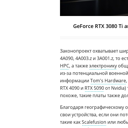
GeForce RTX 3080 Ti
Законопроект охватывает шир
4A090, 4A003.z и 3A001.z, то 
HPC
, а также
электронику
обще
из-за потенциальной военной
информации
Tom's Hardware
RTX 4090 и
RTX 5090
от Nvidia)
похоже, такие платы также д
Благодаря географическому о
свои устройства, если они п
такие как
Scalefusion
или любы