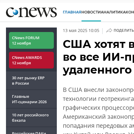
ГЛАВНАЯ
НОВОСТИ
АНАЛИТИКА
КО
|
13 мая 2025 10:05
ПОДЕЛИТЬ
CNews FORUM
США хотят 
12 ноября
во все ИИ-
CNews AWARDS
12 ноября
удаленного
30 лет рынку ERP
в России
В США внесли законопр
Главные
технологии геотрекинг
ИТ-сценарии
2026
графических процессоро
10 лет российского
Американский законопро
бэкапа
попадания передовых ам
Российские ПАКи