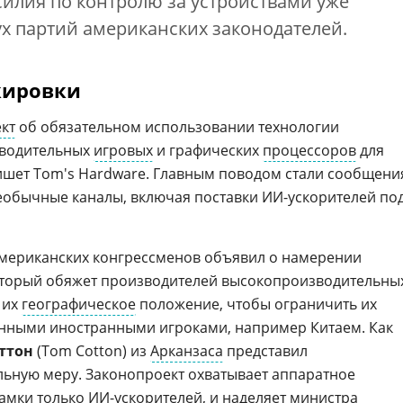
Усилия по контролю за устройствами уже
х партий американских законодателей.
кировки
кт
об обязательном использовании технологии
зводительных
игровых
и графических
процессоров
для
пишет Tom's Hardware. Главным поводом стали сообщени
еобычные каналы, включая поставки ИИ-ускорителей по
американских конгрессменов объявил о намерении
оторый обяжет производителей высокопроизводительны
 их
географическое
положение, чтобы ограничить их
нными иностранными игроками, например Китаем. Как
ттон
(Tom Cotton) из
Арканзаса
представил
ьную меру. Законопроект охватывает аппаратное
рамки только
ИИ-ускорителей
, и наделяет министра