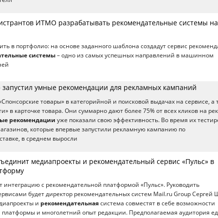
истрантов ИТМО разрабатывать рекомендательные системы на
ить в портфолио: на основе заданного шаблона создадут сервис рекомен
ательные системы
– одно из самых успешных направлений в машинном
ней
» запустил умные рекомендации для рекламных кампаний
«Спонсорские товары» в категорийной и поисковой выдачах на сервисе, а 
и» в карточке товара. Они суммарно дают более 75% от всех кликов на ре
ые рекомендации
уже показали свою эффективность. Во время их тести
агазинов, которые впервые запустили рекламную кампанию по
тавке, в среднем выросли
объединит медиапроекты и рекомендательный сервис «Пульс» в
атформу
т интеграцию с рекомендательной платформой «Пульс». Руководить
висами будет директор рекомендательных систем Mail.ru Group Сергей 
диапроекты и
рекомендательная
система совместят в себе возможности
 платформы и многолетний опыт редакции. Предполагаемая аудитория е