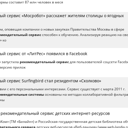
рмы составит 87 млн человек в меся
ый сервис «Мосробот» расскажет жителям столицы о ягодных
ом, оповещая компании о новых закупках Правительства Москвы в сфере
омендательный сервис
способен к обучению. Анализируя реакцию на св
» ко
ый сервис от «ЛитРес» появился в Facebook
» запустила
рекомендательный сервис
для пользователей соцсети Facebo
-версию прилож
й сервис Surfingbird стал резидентом «Сколково»
твии с его персональными интересами. Сервис существует с марта 2011 г.
омендательные системы
основаны на методах коллаборативной фильтр
тны
н рекомендательный сервис детских интернет-ресурсов
ом» (ТМ «Билайн») и Российская государственная детская библиотека о
дательного сервиса
детских веб-ресурсов «Веб-ландия» (www.web-landia.ru