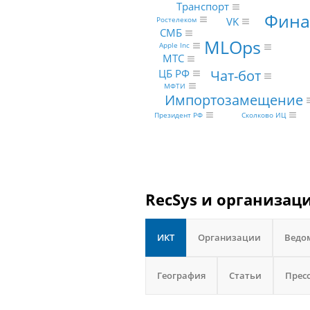
Транспорт
Фина
Ростелеком
VK
СМБ
MLOps
Apple Inc
МТС
Чат-бот
ЦБ РФ
МФТИ
Импортозамещение
Сколково ИЦ
Президент РФ
RecSys и организац
ИКТ
Организации
Ведо
География
Статьи
Прес