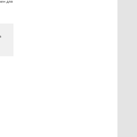
чен для
в