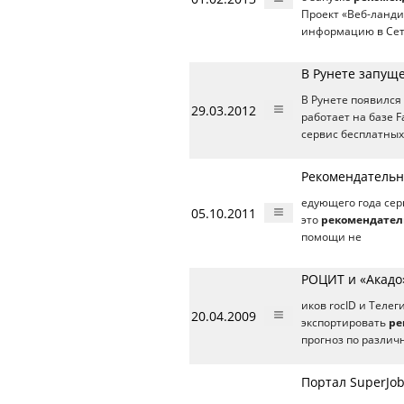
Проект «Веб-ланди
информацию в Сети
В Рунете запущ
В Рунете появилс
29.03.2012
работает на базе F
сервис бесплатных
Рекомендательны
едующего года серв
05.10.2011
это
рекомендател
помощи не
РОЦИТ и «Акадо
иков rocID и Теле
20.04.2009
экспортировать
ре
прогноз по разли
Портал SuperJo