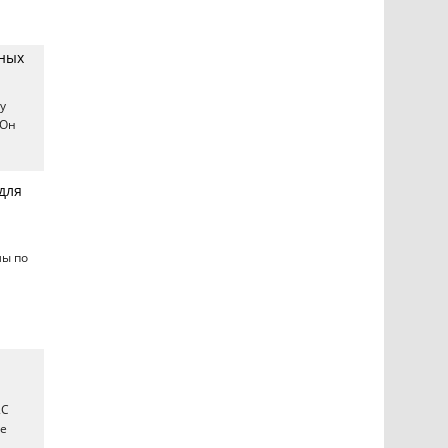
нных
у
 Он
для
мы по
2C
ре