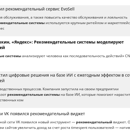
ил рекомендательный сервис EvoSell
мя обслуживания, а также повысить качество обслуживания и лояльность
омендательные системы
используются крупным ритейлом и маркетплейс
нес
кин, «Яндекс»: Рекомендательные системы моделируют
ей
ые системы
анализируют человека как последовательность действий» CN
стил цифровые решения на базе ИИ с ежегодным эффектом в со
ей
водственных процессов. Компания запустила на своем предприятии
Азот
рекомендательные системы
на базе ИИ, которые помогают нарасти
ественных ком
ти VK появился рекомендательный виджет
мной сети VK появился новый инструмент —
рекомендательный
виджет. 
м сайтов увеличить доход за счет роста timespent пользователей — нати