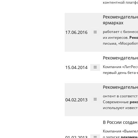
контентной платфо
Рекомендательн
ярмарках
17.06.2016
работает с бизнес
их интересов.
Рек
письма, «Мосробот
Рекомендательн
15.04.2014
Компания «ЛитРес
первый день бета
Рекомендательны
онтент в соответс
04.02.2013
Современные
рек
используют извес
В России созда
Компания «ВымпелК
01.02.2013
о запуске
рекомен