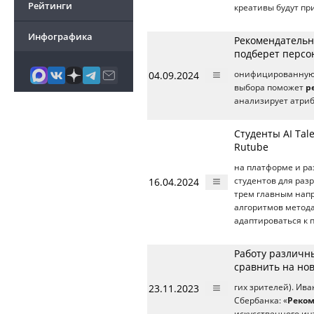
Рейтинги
креативы будут п
Инфографика
Рекомендательн
подберет персо
04.09.2024
онифицированную 
выбора поможет
р
анализирует атриб
Студенты AI Ta
Rutube
на платформе и ра
16.04.2024
студентов для раз
трем главным нап
алгоритмов метод
адаптироваться к 
Работу различн
сравнить на но
23.11.2023
гих зрителей). Ив
Сбербанка: «
Реком
искусственного ин