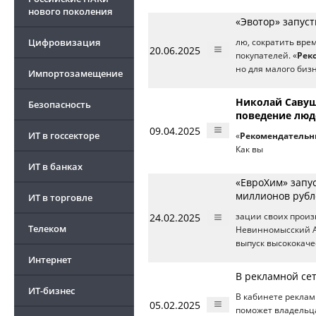
нового поколения
«Эвотор» запуст
Цифровизация
лю, сократить вре
20.06.2025
покупателей. «
Рек
но для малого биз
Импортозамещение
Николай Савуш
Безопасность
поведение люд
09.04.2025
ИТ в госсекторе
«
Рекомендательн
Как вы
ИТ в банках
«ЕвроХим» запу
миллионов рубл
ИТ в торговле
24.02.2025
зации своих произ
Телеком
Невинномысский 
выпуск высококач
Интернет
В рекламной се
ИТ-бизнес
В кабинете рекла
05.02.2025
поможет владельца