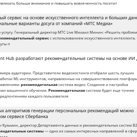
ривлекать больше внимания и повышать вовлеченность посетит
ый сервис на основе искусственного интеллекта и больших да
нальные варианты досуга от компаний «МТС Медиа»
услугу. Генеральный директор МТС Live Михаил Минин: «Решить проблем
екомендательный сервис
с использованием искусственного интеллекта.
уты п
lent Hub разработают рекомендательные системы на основе ИИ 
змера аудитории. Представители видеохостинга отобрали шесть лучших
работки ML-инструментов, направленных на совершенствование платфор
равлениям:
рекомендательная
система видео. Создание и настройка
ами машинного обучения.
Рекомендательная
система будет еще точнее
предпочтениям каждого пользователя
ых алгоритмов генерации персональных рекомендаций можно
вом сервисе Сбербанка
ан Кузьмин, директор Департамента данных и рекомендательных систем B
ендательные системы
— одно из самых интересных направлений в сфе
телл