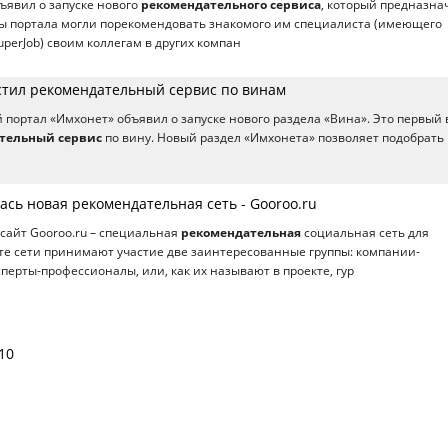
бъявил о запуске нового
рекомендательного сервиса
, который предназна
ты портала могли порекомендовать знакомого им специалиста (имеющего
uperJob) своим коллегам в других компан
стил рекомендательный сервис по винам
портал «Имхонет» объявил о запуске нового раздела «Вина». Это первый 
тельный сервис
по вину. Новый раздел «Имхонета» позволяет подобрать
ась новая рекомендательная сеть - Gooroo.ru
 сайт Gooroo.ru – специальная
рекомендательная
социальная сеть для
оте сети принимают участие две заинтересованные группы: компании-
перты-профессионалы, или, как их называют в проекте, гур
10