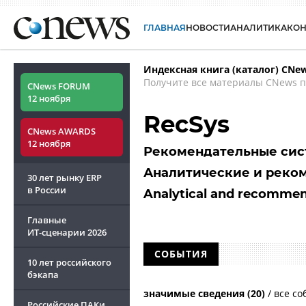
ГЛАВНАЯ
НОВОСТИ
АНАЛИТИКА
КО
Индексная книга (каталог) CNe
Получите все материалы CNews п
CNews FORUM
12 ноября
RecSys
CNews AWARDS
12 ноября
Рекомендательные си
Аналитические и реко
30 лет рынку ERP
в России
Analytical and recommen
Главные
ИТ-сценарии
2026
СОБЫТИЯ
10 лет российского
бэкапа
значимые сведения (20)
/
все со
Российские ПАКи