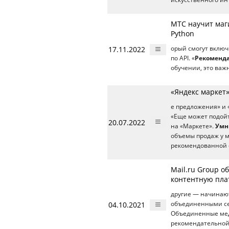
МТС научит маг
Python
17.11.2022
орый смогут включ
по API. «
Рекоменд
обучении, это важ
«Яндекс маркет
е предложения» и 
«Еще может подойт
20.07.2022
на «Маркете».
Умн
объемы продаж у м
рекомендованной с
Mail.ru Group 
контентную пл
другие — начинаю
04.10.2021
объединенными сер
Объединенные ме
рекомендательной