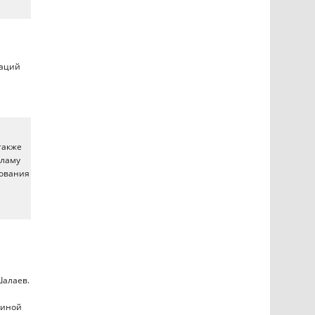
даций
также
кламу
рования
Шалаев.
диной