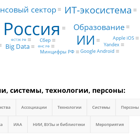
ИТ-экосистема
нсовый сектор
Россия
Образование
ИИ
Apple iOS
Сбер
ФСТЭК РФ
Yandex
Big Data
ФНС РФ
Google Android
Минцифры РФ
ии, системы, технологии, персоны:
мства
Ассоциации
Технологии
Системы
Персоны
са
ИАА
НИИ, ВУЗы и библиотеки
Мероприятия