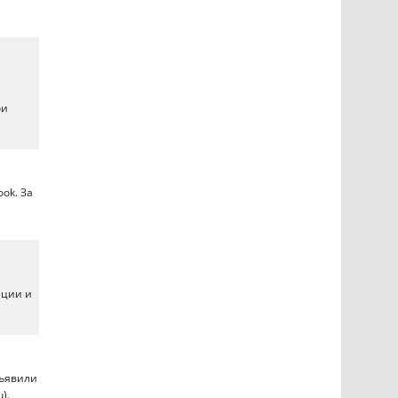
ои
ok. За
ации и
бъявили
).