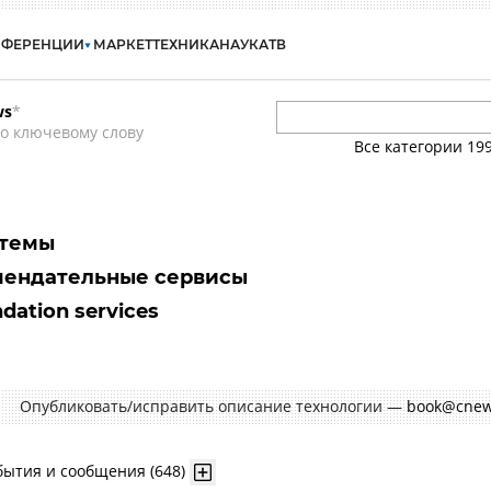
НФЕРЕНЦИИ
МАРКЕТ
ТЕХНИКА
НАУКА
ТВ
ws
*
о ключевому слову
Все категории
19
стемы
мендательные сервисы
dation services
Опубликовать/исправить описание технологии —
book@cnew
бытия и сообщения (648)