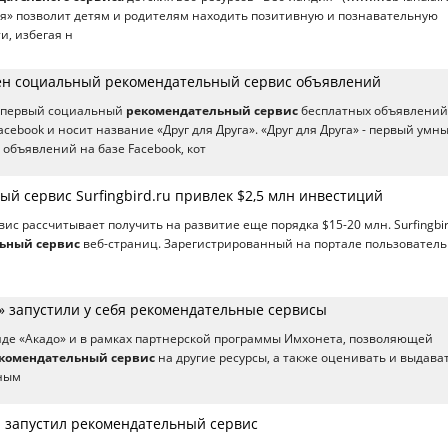
я» позволит детям и родителям находить позитивную и познавательную
, избегая н
ен социальный рекомендательный сервис объявлений
я первый социальный
рекомендательный сервис
бесплатных объявлений
acebook и носит название «Друг для Друга». «Друг для Друга» - первый умн
 объявлений на базе Facebook, кот
й сервис Surfingbird.ru привлек $2,5 млн инвестиций
ис рассчитывает получить на развитие еще порядка $15-20 млн. Surfingbir
ьный сервис
веб-страниц. Зарегистрированный на портале пользователь
» запустили у себя рекомендательные сервисы
гиде «Акадо» и в рамках партнерской программы Имхонета, позволяющей
комендательный сервис
на другие ресурсы, а также оценивать и выдава
чным
b запустил рекомендательный сервис