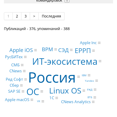
командировок
1
1
2
3
>
Последняя
Публикаций - 376, упоминаний - 388
Apple Inc
BPM
ЕРРП
СЭД
Apple iOS
РусБИТех
ИТ-экосистема
СМБ
Россия
CNews
IBM
Ред Софт
Yandex
Сбер
Linux OS
ОС
РЖД
SAP SE
1С
ВТБ
Apple macOS
CNews Analytics
VK