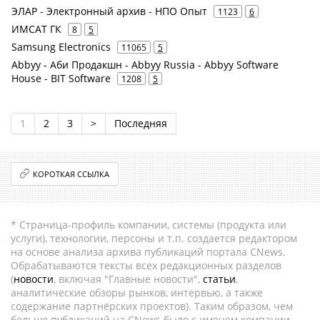
ЭЛАР - Электронный архив - НПО Опыт
1123
6
ИМСАТ ГК
8
5
Samsung Electronics
11065
5
Abbyy - Аби Продакшн - Abbyy Russia - Abbyy Software
House - BIT Software
1208
5
1
2
3
>
Последняя
КОРОТКАЯ ССЫЛКА
* Страница-профиль компании, системы (продукта или
услуги), технологии, персоны и т.п. создается редактором
на основе анализа архива публикаций портала CNews.
Обрабатываются тексты всех редакционных разделов
(
новости
, включая "Главные новости",
статьи
,
аналитические обзоры рынков, интервью, а также
содержание партнёрских проектов). Таким образом, чем
больше публикаций на CNews было с именем компании