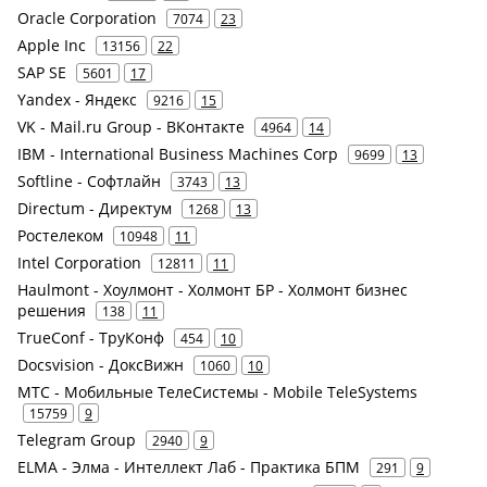
Oracle Corporation
7074
23
Apple Inc
13156
22
SAP SE
5601
17
Yandex - Яндекс
9216
15
VK - Mail.ru Group - ВКонтакте
4964
14
IBM - International Business Machines Corp
9699
13
Softline - Софтлайн
3743
13
Directum - Директум
1268
13
Ростелеком
10948
11
Intel Corporation
12811
11
Haulmont - Хоулмонт - Холмонт БР - Холмонт бизнес
решения
138
11
TrueConf - ТруКонф
454
10
Docsvision - ДоксВижн
1060
10
МТС - Мобильные ТелеСистемы - Mobile TeleSystems
15759
9
Telegram Group
2940
9
ELMA - Элма - Интеллект Лаб - Практика БПМ
291
9