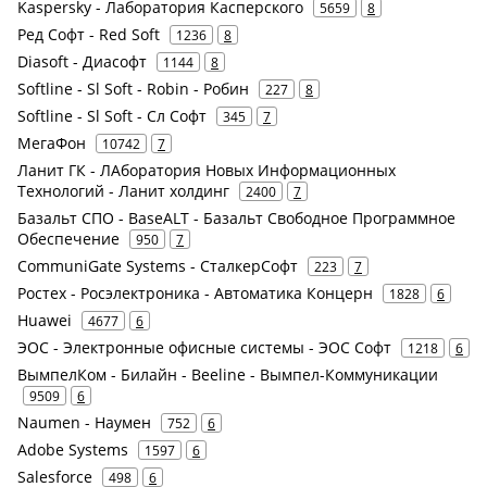
Kaspersky - Лаборатория Касперского
5659
8
Ред Софт - Red Soft
1236
8
Diasoft - Диасофт
1144
8
Softline - Sl Soft - Robin - Робин
227
8
Softline - Sl Soft - Сл Софт
345
7
МегаФон
10742
7
Ланит ГК - ЛАборатория Новых Информационных
Технологий - Ланит холдинг
2400
7
Базальт СПО - BaseALT - Базальт Свободное Программное
Обеспечение
950
7
CommuniGate Systems - СталкерСофт
223
7
Ростех - Росэлектроника - Автоматика Концерн
1828
6
Huawei
4677
6
ЭОС - Электронные офисные системы - ЭОС Софт
1218
6
ВымпелКом - Билайн - Beeline - Вымпел-Коммуникации
9509
6
Naumen - Наумен
752
6
Adobe Systems
1597
6
Salesforce
498
6