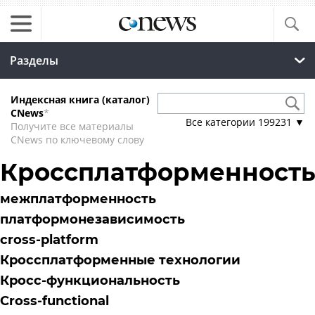
Разделы
Индексная книга (каталог)
CNews
*
Все категории
199231
▼
Получите все материалы
CNews по ключевому слову
Кроссплатформенност
межплатформенность
платформонезависимость
cross-platform
Кроссплатформенные технологии
Кросс-функциональность
Cross-functional