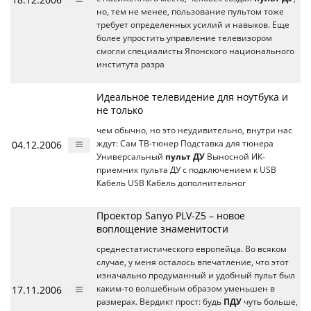
но, тем не менее, пользование пультом тоже
требует определенных усилий и навыков. Еще
более упростить управление телевизором
смогли специалисты Японского национального
института разра
Идеальное телевидение для ноутбука и
не только
чем обычно, но это неудивительно, внутри нас
04.12.2006
ждут: Сам ТВ-тюнер Подставка для тюнера
Универсальный
пульт ДУ
Выносной ИК-
приемник пульта ДУ с подключением к USB
Кабель USB Кабель дополнительног
Проектор Sanyo PLV-Z5 – новое
воплощение знаменитости
среднестатистического европейца. Во всяком
случае, у меня осталось впечатление, что этот
изначально продуманный и удобный пульт был
17.11.2006
каким-то волшебным образом уменьшен в
размерах. Вердикт прост: будь
ПДУ
чуть больше,