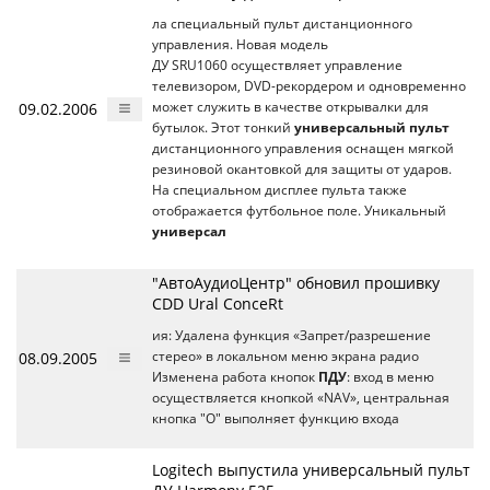
ла специальный пульт дистанционного
управления. Новая модель
ДУ SRU1060 осуществляет управление
телевизором, DVD-рекордером и одновременно
09.02.2006
может служить в качестве открывалки для
бутылок. Этот тонкий
универсальный пульт
дистанционного управления оснащен мягкой
резиновой окантовкой для защиты от ударов.
На специальном дисплее пульта также
отображается футбольное поле. Уникальный
универсал
"АвтоАудиоЦентр" обновил прошивку
CDD Ural ConceRt
ия: Удалена функция «Запрет/разрешение
08.09.2005
стерео» в локальном меню экрана радио
Изменена работа кнопок
ПДУ
: вход в меню
осуществляется кнопкой «NAV», центральная
кнопка "O" выполняет функцию входа
Logitech выпустила универсальный пульт