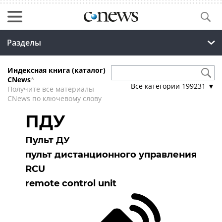
Разделы
Индексная книга (каталог)
CNews
*
Все категории
199231
▼
Получите все материалы
CNews по ключевому слову
ПДУ
Пульт ДУ
пульт дистанционного управления
RCU
remote control unit