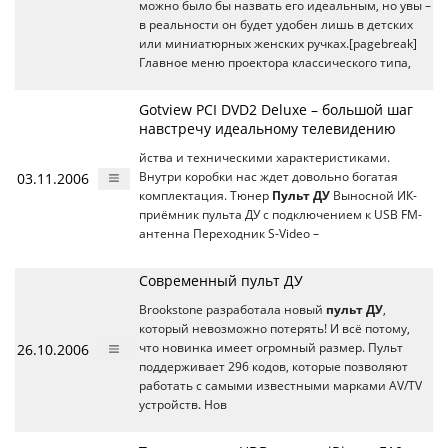
можно было бы назвать его идеальным, но увы –
в реальности он будет удобен лишь в детских
или миниатюрных женских ручках.[pagebreak]
Главное меню проектора классического типа,
Gotview PCI DVD2 Deluxe – большой шаг
навстречу идеальному телевидению
йства и техническими характеристиками.
03.11.2006
Внутри коробки нас ждет довольно богатая
комплектация. Тюнер
Пульт ДУ
Выносной ИК-
приёмник пульта ДУ с подключением к USB FM-
антенна Переходник S-Video –
Современный пульт ДУ
Brookstone разработала новый
пульт ДУ
,
который невозможно потерять! И всё потому,
26.10.2006
что новинка имеет огромный размер. Пульт
поддерживает 296 кодов, которые позволяют
работать с самыми известными марками AV/TV
устройств. Нов