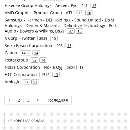
Hisense Group Holdings - Айсенс Рус
241
16
AMD Graphics Product Group - ATI
973
16
Samsung - Harman - DEI Holdings - Sound United - D&M
Holdings - Denon & Marantz - Definitive Technology - Polk
Audio - Bowers & Wilkins, B&W
87
15
X Corp - Twitter
2938
15
Seiko Epson Corporation
908
15
Canon
1439
14
Fostergroup
52
14
Nokia Corporation - Nokia Oyj
5804
13
HTC Corporation
1512
13
Amlogic
57
13
1
2
3
>
Последняя
КОРОТКАЯ ССЫЛКА