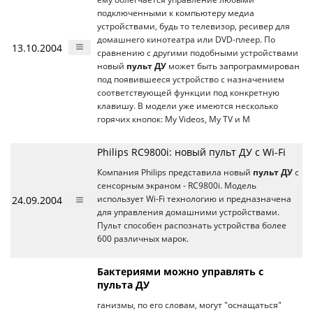
подключенными к компьютеру медиа
устройствами, будь то телевизор, ресивер для
домашнего кинотеатра или DVD-плеер. По
13.10.2004
сравнению с другими подобными устройствами
новый
пульт ДУ
может быть запрограммирован
под появившееся устройство с назначением
соответствующей функции под конкретную
клавишу. В модели уже имеются несколько
горячих кнопок: My Videos, My TV и M
Philips RC9800i: новый пульт ДУ с Wi-Fi
Компания Philips представила новый
пульт ДУ
с
сенсорным экраном - RC9800i. Модель
24.09.2004
использует Wi-Fi технологию и предназначена
для управления домашними устройствами.
Пульт способен распознать устройства более
600 различных марок.
Бактериями можно управлять с
пульта ДУ
ганизмы, по его словам, могут "оснащаться"