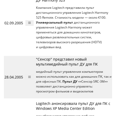
ДУ Harmony 525
Компания Logitech представила пульт
дистанционного управления Logitech Harmony
525 Remote. Стоимость модели — около €100.
02.09.2005
Универсальный пульт
дистанционного
управления Logitech Harmony может
применяться для домашних кинотеатров,
цифровых развлекательных систем,
телевизоров высокого разрешения (HDTV)
и цифровых вид
"Сенсор" представил новый
мультимедийный пульт ДУ для ПК
медийный пульт управления компьютером
28.04.2005
можно использовать как для домашних ПК, так и
для офисных ПК.
Пульт ДУ
««Сенсор SRC-3M»»
позволяет дистанционно управлять:
просмотром фильмов и видеоклипов
Logitech анонсировала пульт ДУ для ПК с
Windows XP Media Center Edition
ему облегчается управление любыми