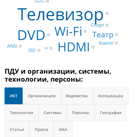
Netflix
Телевизор
Спорт
Wi-Fi
DVD
Театр
HDMI
Xiaomi
ANSI
VK
ISO
ПДУ и организации, системы,
технологии, персоны:
ИКТ
Организации
Ведомства
Ассоциации
Технологии
Системы
Персоны
География
Статьи
Пресса
ИАА