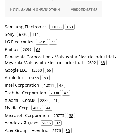
НИИ, ВУЗы и библиотеки
Мероприятия
Samsung Electronics
11065
163
Sony
6739
114
LG Electronics
3735
73
Philips
2099
68
Panasonic Corporation - Matsushita Electric Industrial -
Miyazaki Matsushita Electric Industrial
2692
68
Google LLC
12690
66
Apple Inc
13156
60
Intel Corporation
12811
47
Toshiba Corporation
2980
47
Xiaomi - Сяоми
2232
41
Nvidia Corp
4002
41
Microsoft Corporation
25775
38
Yandex - Яндекс
9216
32
Acer Group - Acer Inc
2776
30