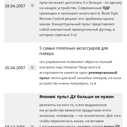
пультов может достигать 4 и больше - по одному
28.04.2007
на каждое устройство. Современные
ПДУ
громоздки и занимают много места. Book Style
Remote Control решает эти проблемы одним
махом. Концептуальный пульт представляет
собой компактный прямоугольный футляр, в
котором спрятано 3 от
5 самых полезных аксессуаров для
плеера
ого управления позволяет обрести полный
20.04.2007
контроль над плеером Чаще всего в
ассортименте имеется один
универсальный
пульт
почти для всей линейки плееров, но если
устройство очень популярно, то в
Япония: пульт ДУ больше не нужен
реложить на кого-то, и все выдуманные
им устройства являются продуктами этого
желания, телевизор — не исключение. Для того
чтобы переключить канал, не вставая
18.12.2006
с насиженного места, человек создал
пульт ДУ
,