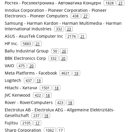
Ростех - Росэлектроника - Автоматика Концерн
1828
27
Innolux Corporation - Pioneer Corporation - Pioneer
Electronics - Pioneer Computers
438
27
Samsung - Harman Kardon - Harman Multimedia - Harman
International Industries
332
23
ASUS - AsusTek Computer Inc
2174
21
HP Inc.
5883
21
Ballu Industrial Group
50
20
BBK Electronics Corp
332
20
VAIO
475
20
Meta Platforms - Facebook
4621
19
Logitech
437
19
Hitachi - Хитачи
1501
18
JVC Kenwood
422
18
Rover - RoverComputers
423
18
Electrolux AB - Electrolux AEG - Allgemeine Elektrizitäts-
Gesellschaft
237
18
Fujitsu
2105
17
Sharp Corporation
1062
17