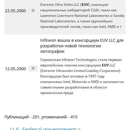
Extreme Ultra Violet LLC (
EUV
), коалиция
22.05.2000
национальных лабораторий США, таких как
Lawrence Livermore National Laboratories и Sandia
National Laboratories, а также крупнейших
производителей чипов, таких как Intel, AMD и т
Infineon вошла в консорциум EUV LLC для
разработки новой технологии
литографии
Германская Infineon Technologies стала первым
европейским членом консорциума
EUV
LLC
12.05.2000
(Extreme Ultraviolet Limited Liability Corporation).
Консорциум был основан в 1997 году
компаниями Intel, Motorola и AMD и занимается
совместными разработками в области
применения преде
Публикаций - 201, упоминаний - 415
U.S. Federal government