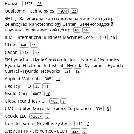
Huawei
4675
26
Qualcomm Technologies
1974
22
ЗНТЦ - Зеленоградский нанотехнологический центр -
Zelenograd Nanotechnology Center - Зеленоградский
научно-технологический центр
81
19
IBM - International Business Machines Corp
9699
16
Nikon
646
15
Canon
1439
13
SK hynix Inc - Hynix Semiconductor - Hyundai Electronics -
Hyundai Electronic Industrial - Hyundai Syscomm - Hyundai
CuriTel - Hyundai Networks
521
12
Applied Materials
305
11
Планар НПО
25
11
Nvidia Corp
4002
10
GlobalFoundries - GF
103
8
UMC - United Microelectronics Corporation
339
8
Google LLC
12687
8
Lam Research - Novellus Systems
113
8
Элемент ГК - Elementec - ELMT
227
8