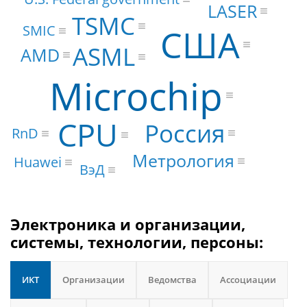
LASER
TSMC
SMIC
США
ASML
AMD
Microchip
CPU
Россия
RnD
Метрология
Huawei
ВэД
Электроника и организации,
системы, технологии, персоны:
ИКТ
Организации
Ведомства
Ассоциации