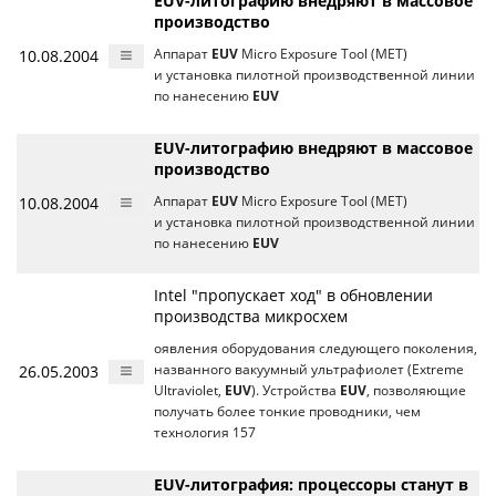
EUV-литографию внедряют в массовое
производство
10.08.2004
Аппарат
EUV
Micro Exposure Tool (MET)
и установка пилотной производственной линии
по нанесению
EUV
EUV-литографию внедряют в массовое
производство
10.08.2004
Аппарат
EUV
Micro Exposure Tool (MET)
и установка пилотной производственной линии
по нанесению
EUV
Intel "пропускает ход" в обновлении
производства микросхем
оявления оборудования следующего поколения,
26.05.2003
названного вакуумный ультрафиолет (Extreme
Ultraviolet,
EUV
). Устройства
EUV
, позволяющие
получать более тонкие проводники, чем
технология 157
EUV-литография: процессоры станут в