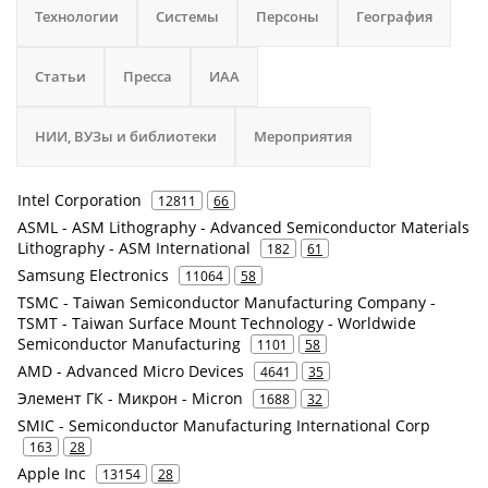
Технологии
Системы
Персоны
География
Статьи
Пресса
ИАА
НИИ, ВУЗы и библиотеки
Мероприятия
Intel Corporation
12811
66
ASML - ASM Lithography - Advanced Semiconductor Materials
Lithography - ASM International
182
61
Samsung Electronics
11064
58
TSMC - Taiwan Semiconductor Manufacturing Company -
TSMT - Taiwan Surface Mount Technology - Worldwide
Semiconductor Manufacturing
1101
58
AMD - Advanced Micro Devices
4641
35
Элемент ГК - Микрон - Micron
1688
32
SMIC - Semiconductor Manufacturing International Corp
163
28
Apple Inc
13154
28