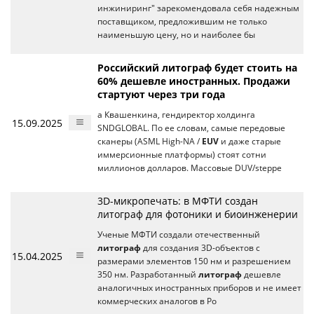
инжиниринг" зарекомендовала себя надежным
поставщиком, предложившим не только
наименьшую цену, но и наиболее бы
Российский литограф будет стоить на
60% дешевле иностранных. Продажи
стартуют через три года
а Квашенкина, гендиректор холдинга
15.09.2025
SNDGLOBAL. По ее словам, самые передовые
сканеры (ASML High-NA /
EUV
и даже старые
иммерсионные платформы) стоят сотни
миллионов долларов. Массовые DUV/steppe
3D-микропечать: в МФТИ создан
литограф для фотоники и биоинженерии
Ученые МФТИ создали отечественный
литограф
для создания 3D-объектов с
15.04.2025
размерами элементов 150 нм и разрешением
350 нм. Разработанный
литограф
дешевле
аналогичных иностранных приборов и не имеет
коммерческих аналогов в Ро