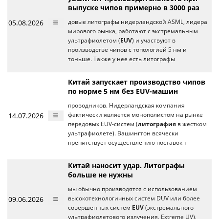
выпуске чипов примерно в 3000 раз
05.08.2026
довые литографы нидерландской ASML, лидера
мирового рынка, работают с экстремальным
ультрафиолетом (
EUV
) и участвуют в
производстве чипов с топологией 5 нм и
тоньше. Также у нее есть литографы
Китай запускает производство чипов
по норме 5 нм без EUV-машин
проводников. Нидерландская компания
14.07.2026
фактически является монополистом на рынке
передовых EUV-систем (
литография
в жестком
ультрафиолете). Вашингтон всячески
препятствует осуществлению поставок т
Китай наносит удар. Литографы
больше не нужны
мы обычно производятся с использованием
09.06.2026
высокотехнологичных систем DUV или более
совершенных систем
EUV
(экстремального
ультрафиолетового излучения, Extreme UV),