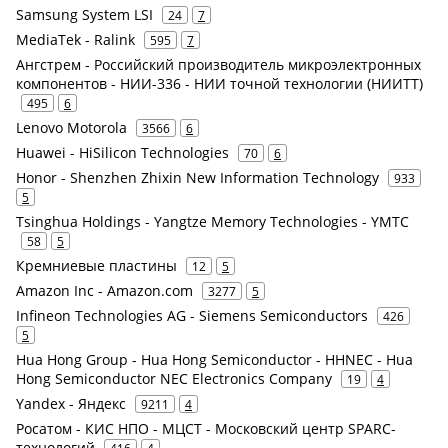
Samsung System LSI
24
7
MediaTek - Ralink
595
7
Ангстрем - Российский производитель микроэлектронных
компонентов - НИИ-336 - НИИ точной технологии (НИИТТ)
495
6
Lenovo Motorola
3566
6
Huawei - HiSilicon Technologies
70
6
Honor - Shenzhen Zhixin New Information Technology
933
5
Tsinghua Holdings - Yangtze Memory Technologies - YMTC
58
5
Кремниевые пластины
12
5
Amazon Inc - Amazon.com
3277
5
Infineon Technologies AG - Siemens Semiconductors
426
5
Hua Hong Group - Hua Hong Semiconductor - HHNEC - Hua
Hong Semiconductor NEC Electronics Company
19
4
Yandex - Яндекс
9211
4
Росатом - КИС НПО - МЦСТ - Московский центр SPARC-
технологий