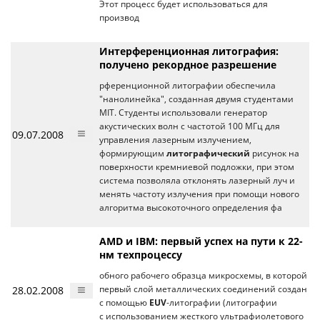
Этот процесс будет использоваться для
производ
Интерференционная литография:
получено рекордное разрешение
рференционной литографии обеспечила
"нанолинейка", созданная двумя студентами
MIT. Студенты использовали генератор
акустических волн с частотой 100 МГц для
09.07.2008
управления лазерным излучением,
формирующим
литографический
рисунок на
поверхности кремниевой подложки, при этом
система позволяла отклонять лазерный луч и
менять частоту излучения при помощи нового
алгоритма высокоточного определения фа
AMD и IBM: первый успех на пути к 22-
нм техпроцессу
обного рабочего образца микросхемы, в которой
28.02.2008
первый слой металлических соединений создан
с помощью
EUV
-литографии (литографии
с использованием жесткого ультрафиолетового