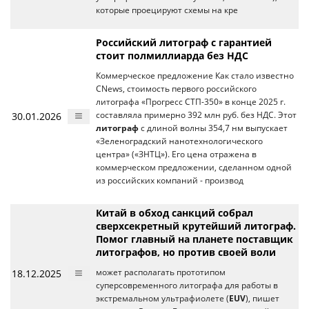
которые проецируют схемы на кре
Российский литограф с гарантией
стоит полмиллиарда без НДС
Коммерческое предложение Как стало известно
CNews, стоимость первого российского
литографа «Прогресс СТП-350» в конце 2025 г.
30.01.2026
составляла примерно 392 млн руб. без НДС. Этот
литограф
с длиной волны 354,7 нм выпускает
«Зеленоградский нанотехнологического
центра» («ЗНТЦ»). Его цена отражена в
коммерческом предложении, сделанном одной
из российских компаний - производ
Китай в обход санкций собрал
сверхсекретный крутейший литограф.
Помог главный на планете поставщик
литографов, но против своей воли
18.12.2025
может располагать прототипом
суперсовременного литографа для работы в
экстремальном ультрафиолете (
EUV
), пишет