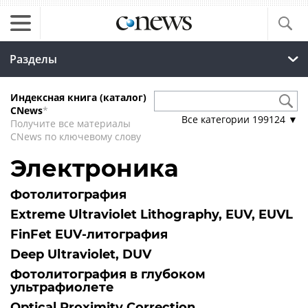
Разделы
Индексная книга (каталог)
CNews
*
Все категории
199124
▼
Получите все материалы
CNews по ключевому слову
Электроника
Фотолитография
Extreme Ultraviolet Lithography, EUV, EUVL
FinFet EUV-литография
Deep Ultraviolet, DUV
Фотолитография в глубоком
ультрафиолете
Optical Proximity Correction