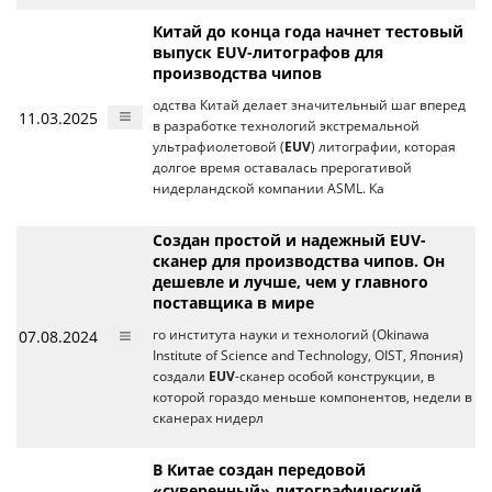
Китай до конца года начнет тестовый
выпуск EUV-литографов для
производства чипов
одства Китай делает значительный шаг вперед
11.03.2025
в разработке технологий экстремальной
ультрафиолетовой (
EUV
) литографии, которая
долгое время оставалась прерогативой
нидерландской компании ASML. Ка
Создан простой и надежный EUV-
сканер для производства чипов. Он
дешевле и лучше, чем у главного
поставщика в мире
07.08.2024
го института науки и технологий (Okinawa
Institute of Science and Technology, OIST, Япония)
создали
EUV
-сканер особой конструкции, в
которой гораздо меньше компонентов, недели в
сканерах нидерл
В Китае создан передовой
«суверенный» литографический