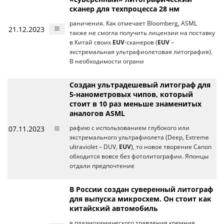
сканер для техпроцесса 28 нм
раничения. Как отмечает Bloomberg, ASML
21.12.2023
также не смогла получить лицензии на поставку
в Китай своих
EUV
-сканеров (
EUV
–
экстремальная ультрафиолетовая литография).
В необходимости ограни
Создан ультрадешевый литограф для
5-нанометровых чипов, который
стоит в 10 раз меньше знаменитых
аналогов ASML
07.11.2023
рафию с использованием глубокого или
экстремального ультрафиолета (Deep, Extreme
ultraviolet – DUV,
EUV
), то новое творение Canon
обходится вовсе без фотолитографии. Японцы
отдали предпочтение
В России создан суверенный литограф
для выпуска микросхем. Он стоит как
китайский автомобиль
я плазмохимического травления кремния