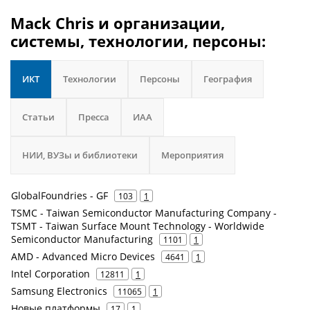
Mack Chris и организации,
системы, технологии, персоны:
ИКТ
Технологии
Персоны
География
Статьи
Пресса
ИАА
НИИ, ВУЗы и библиотеки
Мероприятия
GlobalFoundries - GF
103
1
TSMC - Taiwan Semiconductor Manufacturing Company -
TSMT - Taiwan Surface Mount Technology - Worldwide
Semiconductor Manufacturing
1101
1
AMD - Advanced Micro Devices
4641
1
Intel Corporation
12811
1
Samsung Electronics
11065
1
Новые платформы
17
1