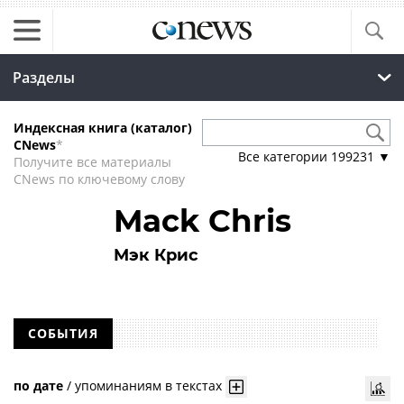
Разделы
Индексная книга (каталог)
CNews
*
Все категории
199231
▼
Получите все материалы
CNews по ключевому слову
Mack Chris
Мэк Крис
СОБЫТИЯ
по дате
/
упоминаниям в текстах