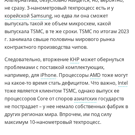
Альтернатива, безусловно найдется, но, вероятно,
не сразу. 3-нанометровый техпроцесс есть и у
корейской
Samsung
, но едва ли она сможет
выпускать такой же объем микросхем, какой
выпускала TSMC, в те же сроки. TSMC по итогам 2023
г. занимала свыше половины мирового рынка
контрактного производства чипов.
Следовательно, вторжение
КНР
может обернуться
проблемами с поставкой комплектующих,
например, для
iPhone
. Процессоры
AMD
тоже могут
на какое-то время стать дефицитом. Что важно,
Intel
тоже является клиентом TSMC, однако выпуск ее
процессоров Core от споров
азиатских
государств
не пострадает – у нее немало собственных фабрик в
других регионах мира. Впрочем, им под силу
максимум 10-нанометровый техпроцесс.