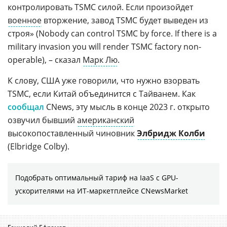
контролировать TSMC силой. Если произойдет
военное
вторжение, завод TSMC будет выведен из
строя» (Nobody can control TSMC by force. If there is a
military invasion you will render TSMC factory non-
operable), – сказал
Марк Лю
.
К слову, США уже говорили, что нужно взорвать
TSMC, если Китай объединится с Тайванем. Как
сообщал
CNews, эту мысль в конце 2023 г. открыто
озвучил бывший
американский
высокопоставленный чиновник
Элбридж Колби
(Elbridge Colby).
Подобрать оптимальный тариф на IaaS с GPU-
ускорителями на ИТ-маркетплейсе CNewsMarket