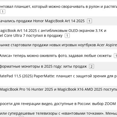
ентовал планшет, который можно сворачивать в рулон и растяг
1
ачались продажи Honor MagicBook Art 14 2025
1
agicBook Art 14 2025 с антибликовым OLED-экраном 3.1K и
el Core Ultra 7 поступил в продажу
1
ынке стартовали продажи новых игровых ноутбуков Acer Aspire
Алиса» теперь можно оживлять фото, задавая любые сюжеты
орматные мониторы в 2025 году: хиты продаж
2
tePad 11,5 (2025) PaperMatte: планшет с защитой зрения для 
MagicBook Pro 16 Hunter 2025 и MagicBook X16 AMD 2025 поступ
росети для генерации видео, доступные в России: выбор ZOOM
тили супердешевые телевизоры с «квантовыми точками». Мень