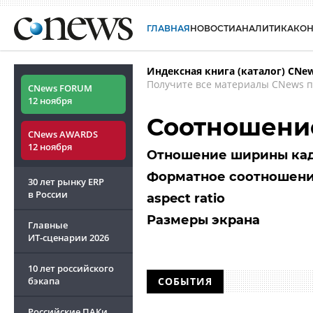
ГЛАВНАЯ
НОВОСТИ
АНАЛИТИКА
КО
Индексная книга (каталог) CNe
Получите все материалы CNews п
CNews FORUM
12 ноября
Соотношение
CNews AWARDS
12 ноября
Отношение ширины кад
Форматное соотношен
30 лет рынку ERP
в России
aspect ratio
Размеры экрана
Главные
ИТ-сценарии
2026
10 лет российского
бэкапа
СОБЫТИЯ
Российские ПАКи