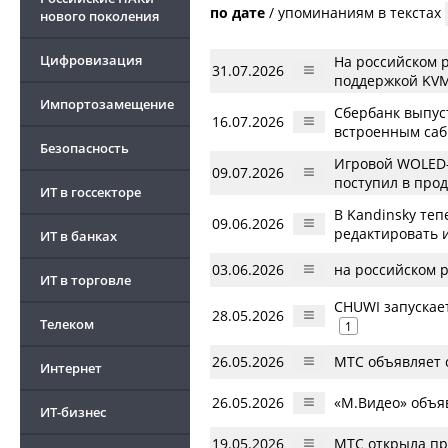
по дате
/
упоминаниям в текстах
нового поколения
Цифровизация
На российском р
31.07.2026
поддержкой KVM
Импортозамещение
Сбербанк выпус
16.07.2026
встроенным саб
Безопасность
Игровой WOLED-
09.07.2026
поступил в про
ИТ в госсекторе
В Kandinsky теп
09.06.2026
редактировать 
ИТ в банках
03.06.2026
на российском 
ИТ в торговле
CHUWI запускает 
28.05.2026
Телеком
1
26.05.2026
МТС объявляет 
Интернет
26.05.2026
«М.Видео» объя
ИТ-бизнес
19.05.2026
МТС открыла пр