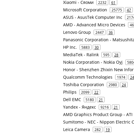
Xiaomi - Сяоми
2232
61
Microsoft Corporation
25775
47
ASUS - AsusTek Computer Inc
217
AMD - Advanced Micro Devices
46
Lenovo Group
2447
36
Panasonic Corporation - Matsushita 
HP Inc.
5883
30
MediaTek - Ralink
595
28
Nokia Corporation - Nokia Oyj
580
Honor - Shenzhen Zhixin New Info
Qualcomm Technologies
1974
2
Toshiba Corporation
2980
24
Philips
2099
22
Dell EMC
5180
21
Yandex - Яндекс
9216
21
AMD Graphics Product Group - ATI
Sumitomo - NEC - Nippon Electric 
Leica Camera
282
19