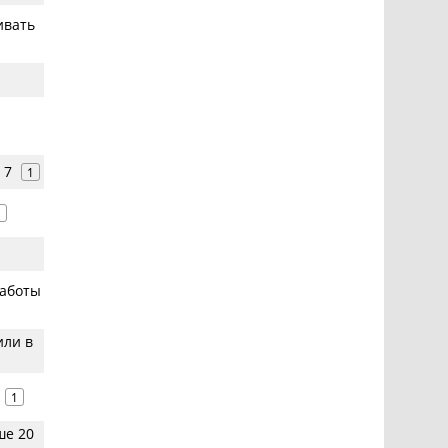
ивать
 7
1
1
работы
или в
1
ше 20