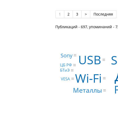
1
2
3
>
Последняя
Публикаций - 697, упоминаний - 7
USB
Sony
S
ЦБ РФ
БТиЭ
Wi-Fi
VESA
Металлы