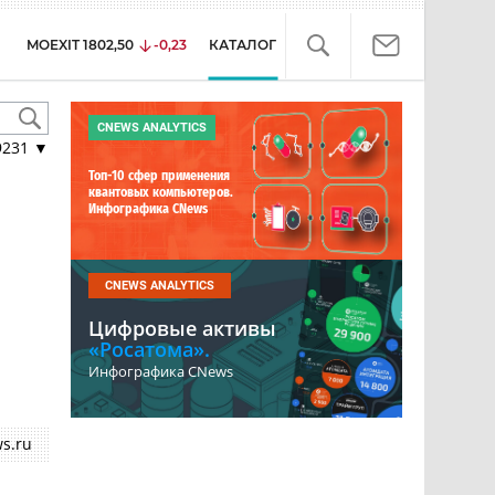
MOEXIT
1802,50
-0,23
КАТАЛОГ
CNEWS ANALYTICS
9231
▼
Топ-10 сфер применения
квантовых компьютеров.
Инфографика CNews
CNEWS ANALYTICS
Цифровые активы
«Росатома».
Инфографика CNews
s.ru