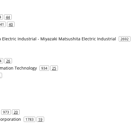
4
44
41
40
Electric Industrial - Miyazaki Matsushita Electric Industrial
2692
4
26
rmation Technology
934
25
4
973
20
Corporation
1783
19