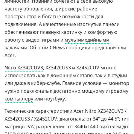
личностей. Новинки сочетают в себе высокую
частоту обновления, широкие рабочие
пространства и богатые возможности для
подключения. А качественные изогнутые панели
обеспечивают плавную картинку и комфортную
работу с видео, играми и
мультимедийными
задачами. Об этом CNews сообщили представители
Acer
.
Nitro XZ342CUV3
, XZ342CUS3 и XZ452CUV можно
использовать как в домашнем сетапе, так и в студии
или даже в кибер-клубе. Главное условие — монитор
нужно подключать к достаточно мощному игровому
компьютеру
или ноутбуку.
Технические характеристики Acer Nitro XZ342CUV3 /
XZ342CUS3 / XZ452CUV: диагональ: от 34” до 44,5”; тип
матрицы: VA; разрешение: от 3440x1440 пикселей до