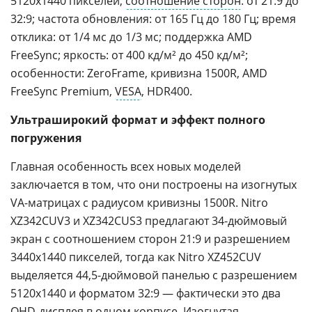
5120x1440 пикселей;
соотношение сторон
: от 21:9 до
32:9; частота обновления: от 165 Гц до 180 Гц; время
отклика: от 1/4 мс до 1/3 мс; поддержка AMD
FreeSync; яркость: от 400 кд/м² до 450 кд/м²;
особенности: ZeroFrame, кривизна 1500R, AMD
FreeSync Premium,
VESA
, HDR400.
Ультраширокий формат и эффект полного
погружения
Главная особенность всех новых моделей
заключается в том, что они построены на изогнутых
VA-матрицах с радиусом кривизны 1500R. Nitro
XZ342CUV3 и XZ342CUS3 предлагают 34-дюймовый
экран с соотношением сторон 21:9 и разрешением
3440x1440 пикселей, тогда как Nitro XZ452CUV
выделяется 44,5-дюймовой панелью с разрешением
5120x1440 и форматом 32:9 — фактически это два
QHD-дисплея в одном корпусе. Изогнутая