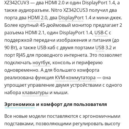
XZ342CUV3 — два HDMI 2.0 и один DisplayPort 1.4, а
также аудиоразъем. Nitro XZ342CUS3 получил два
порта два
HDMI 2
.0, два
DisplayPort
1.4 и мини-джек.
Более крупный 45-дюймовый монитор предлагает 2
разъема HDMI 2.1, один DisplayPort 1.4,
USB-C
с
поддержкой передачи изображения и питания (до
90 Вт), а также USB-хаб с двумя портами
USB
3.2 и
порт RJ45 для проводного интернета. Это позволяет
подключать
ноутбук
, консоль и периферию
одновременно. А для большего комфорта
реализована функция
KVM-коммутатора
— она
упрощает управление двумя устройствами с одного
набора
клавиатуры
и мыши.
Эргономика
и комфорт для пользователя
Все новые модели поставляются с эргономичными
подставками, позволяющими регулировать высоту