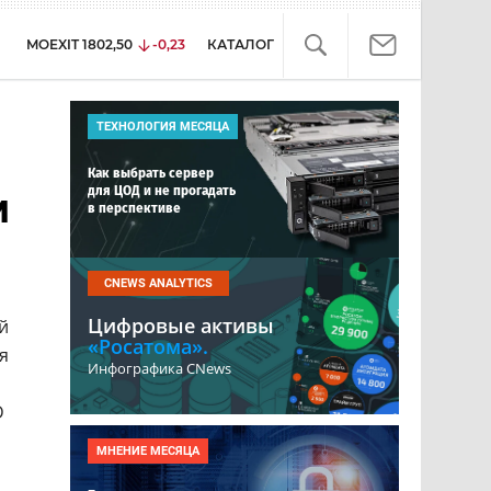
MOEXIT
1802,50
-0,23
КАТАЛОГ
ТЕХНОЛОГИЯ МЕСЯЦА
Как выбрать сервер
для ЦОД и не прогадать
м
в перспективе
CNEWS ANALYTICS
Цифровые активы
й
«Росатома».
я
Инфографика CNews
D
МНЕНИЕ МЕСЯЦА