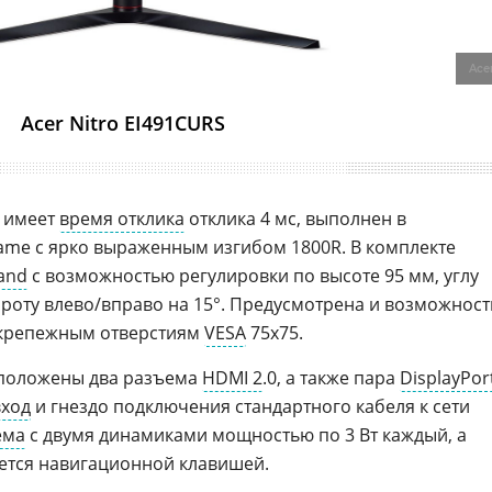
Ace
Acer Nitro EI491CURS
S имеет
время отклика
отклика 4 мс, выполнен в
ame с ярко выраженным изгибом 1800R. В комплекте
and
с возможностью регулировки по высоте 95 мм, углу
вороту влево/вправо на 15°. Предусмотрена и возможност
я крепежным отверстиям
VESA
75x75.
сположены два разъема
HDMI 2
.0, а также пара
DisplayPor
вход
и гнездо подключения стандартного кабеля к сети
ема
с двумя динамиками мощностью по 3 Вт каждый, а
ется навигационной клавишей.