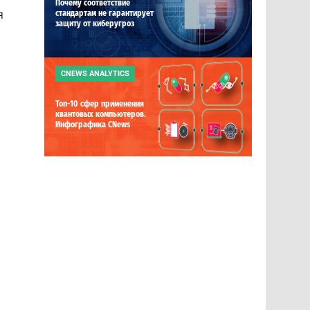
Почему соответствие
я
стандартам не гарантирует
защиту от киберугроз
CNEWS ANALYTICS
Топ-10 сфер применения
квантовых компьютеров.
Инфографика CNews