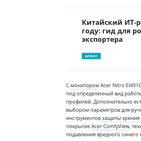
Китайский ИТ-р
году: гид для р
экспортера
БИЗНЕС
С
монитором
Acer Nitro EI49
под определенный вид работ
профилей. Дополнительно ест
выбором параметров для руч
инструментов
защиты зрения
покрытие
Acer ComfyView
, те
подавления вредного синего сп