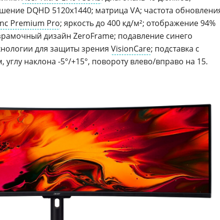
ешение DQHD 5120x1440; матрица VA; частота обновлени
nc Premium Pro
; яркость до 400 кд/м²; отображение 94%
безрамочный дизайн ZeroFrame; подавление синего
ехнологии для защиты зрения
VisionCare
; подставка с
 углу наклона -5°/+15°, повороту влево/вправо на 15.