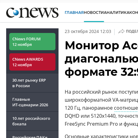
ГЛАВНАЯ
НОВОСТИ
АНАЛИТИКА
КО
|
23 октября 2024 12:03
ПОДЕ
CNews FORUM
Монитор Ace
12 ноября
диагональю
CNews AWARDS
12 ноября
формате 32:
30 лет рынку ERP
в России
На российский рынок поступ
Главные
широкоформатной VA-матрицей
ИТ-сценарии
2026
120 Гц, панорамное
соотноше
DQHD или 5120x1440, точност
10 лет российского
FreeSync Premium Pro и функц
бэкапа
Основные характеристики но
Российские ПАКи