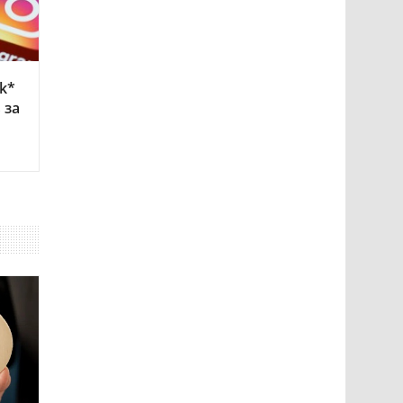
k*
 за