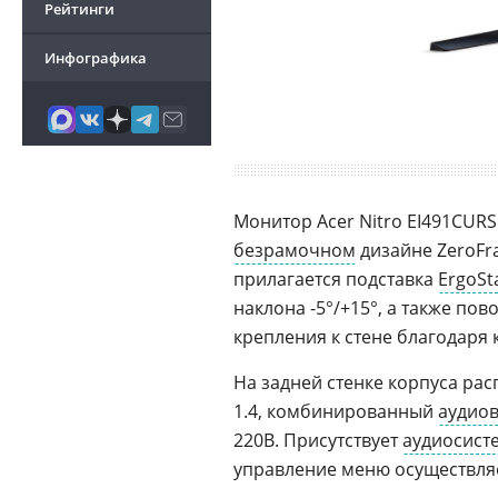
Рейтинги
Инфографика
Монитор Acer Nitro EI491CUR
безрамочном
дизайне ZeroFr
прилагается подставка
ErgoSt
наклона -5°/+15°, а также по
крепления к стене благодар
На задней стенке корпуса ра
1.4, комбинированный
аудио
220В. Присутствует
аудиосист
управление меню осуществля