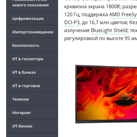
нового поколения
кривизна экрана 1800R; разр
120 Гц; поддержка
AMD FreeSy
Цифровизация
DCI-P3
, до 16,7 млн цветов; 
излучения
BlueLight Shield
; т
Импортозамещение
регулировкой по высоте 95 мм,
Безопасность
ИТ в госсекторе
ИТ в банках
ИТ в торговле
Телеком
Интернет
ИТ-бизнес