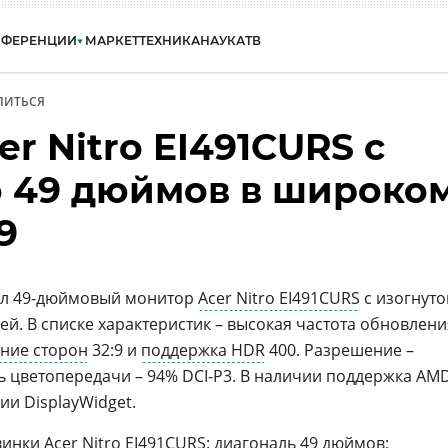
НФЕРЕНЦИИ
МАРКЕТ
ТЕХНИКА
НАУКА
ТВ
ЛИТЬСЯ
r Nitro EI491CURS с
 49 дюймов в широко
9
ил 49-дюймовый монитор
Acer Nitro EI491CURS
с изогнуто
. В списке характеристик – высокая частота обновлени
ние сторон
32:9 и
поддержка HDR
400. Разрешение –
ь цветопередачи – 94% DCI-P3. В наличии поддержка AM
ии DisplayWidget.
винки
Acer Nitro EI491CURS
: диагональ 49 дюймов;