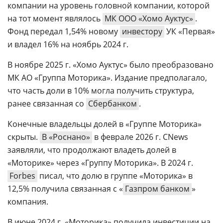
компании на уровень головной компании, которой
на тот момент являлось
МК ООО «Хомо Ауктус»
.
Фонд передал 1,54% новому
инвестору
УК «Первая»
и владел 16% на ноябрь 2024 г.
В ноябре 2025 г. «Хомо Ауктус» было преобразовано
МК АО «Группа Моторика». Издание предполагало,
что часть доли в 10% могла получить структура,
ранее связанная со
Сбербанком
.
Конечные владельцы долей в «Группе Моторика»
скрыты.
В «Роснано»
в феврале 2026 г. CNews
заявляли, что продолжают владеть долей в
«Моторике» через «Группу Моторика». В 2024 г.
Forbes
писал, что долю в группе «Моторика» в
12,5% получила связанная с «
Газпром банком
»
компания.
В июне 2024 г. «Моторика» получила инвестиции на