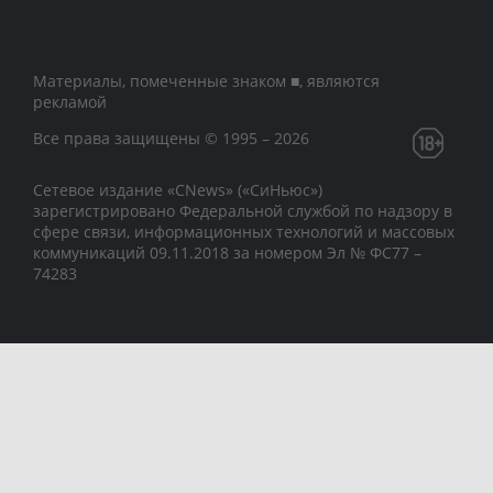
Материалы, помеченные знаком ■, являются
рекламой
Все права защищены © 1995 – 2026
Сетевое издание «CNews» («СиНьюс»)
зарегистрировано Федеральной службой по надзору в
сфере связи, информационных технологий и массовых
коммуникаций 09.11.2018 за номером Эл № ФС77 –
74283