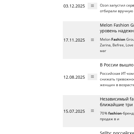
03.12.2025
Ozon запустил се
отбирали вручную 
Melon Fashion G
уровень надежн
17.11.2025
Melon
Fashion
Grou
Zarina, Befree, Lo
маг
В России вышло
Российская ИТ-ко
12.08.2025
снижать тревожнос
женщин в возрасте
Независимый fa
ближайшие три 
15.07.2025
70 %
fashion
-бренд
продаж в и
Sellty: российс