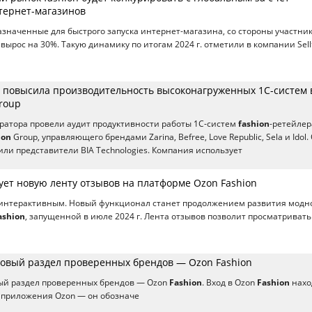
тернет-магазинов
азначенные для быстрого запуска интернет-магазина, со стороны участни
вырос на 30%. Такую динамику по итогам 2024 г. отметили в компании Sellt
es повысила производительность высоконагруженных 1С-систем 
roup
ратора провели аудит продуктивности работы 1С-систем
fashion
-ретейлер
ion
Group, управляющего брендами Zarina, Befree, Love Republic, Sela и Idol.
ли представители BIA Technologies. Компания использует
ует новую ленту отзывов на платформе Ozon Fashion
 интерактивным. Новый функционал станет продолжением развития модн
ashion
, запущенной в июле 2024 г. Лента отзывов позволит просматривать
новый раздел проверенных брендов — Ozon Fashion
вый раздел проверенных брендов — Ozon
Fashion
. Вход в Ozon
Fashion
нахо
 приложения Ozon — он обозначе