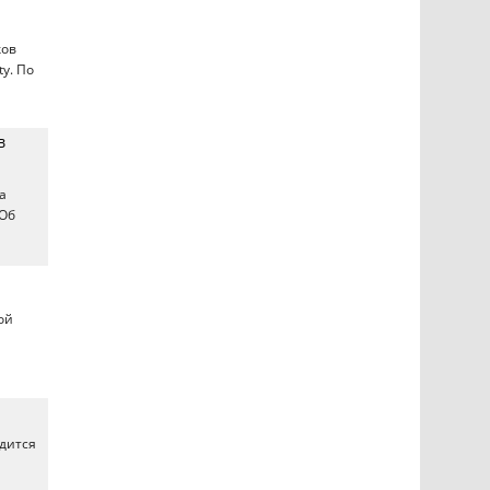
ков
y. По
в
а
 Об
ой
дится