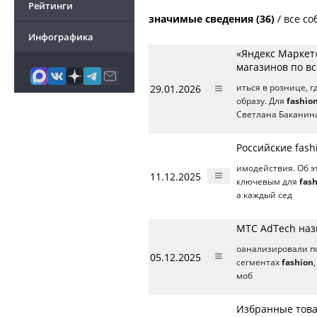
Рейтинги
значимые сведения (36)
/
все со
Инфографика
«Яндекс Маркет»
магазинов по вс
29.01.2026
иться в рознице, 
образу. Для
fashio
Светлана Баканин
Российские fas
имодействия. Об э
11.12.2025
ключевым для
fas
а каждый сед
МТС AdTech наз
оанализировали п
05.12.2025
сегментах
fashion
моб
Избранные това