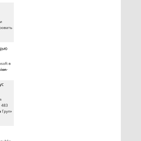
 и
ровать
ощью
soft в
hion
-
ус
я
 483
н
Груп»