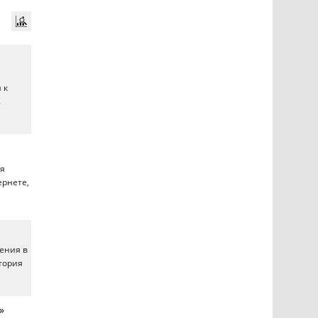
 к
.
й
ся
ернете,
ения в
итория
»