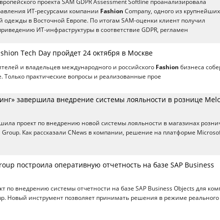
европейского проекта SAM GDPR Assessment Softline проанализировала
равления ИТ-ресурсами компании
Fashion
Company, одного из крупнейших
 одежды в Восточной Европе. По итогам SAM-оценки клиент получил
приведению ИТ-инфраструктуры в соответствие GDPR, регламен
hion Tech Day пройдет 24 октября в Москве
ителей и владельцев международного и российского
Fashion
бизнеса собе
. Только практические вопросы и реализованные прое
инг» завершила внедрение системы лояльности в рознице Mel
шила проект по внедрению новой системы лояльности в магазинах розн
n
Group. Как рассказали CNews в компании, решение на платформе Microsof
roup построила оперативную отчетность на базе SAP Business
кт по внедрению системы отчетности на базе SAP Business Objects для ко
p. Новый инструмент позволяет принимать решения в режиме реального