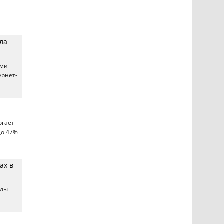
ла
ами
ернет-
огает
до 47%
ах в
алы