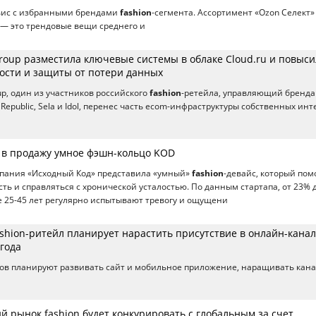
рвис с избранными брендами
fashion
-сегмента. Ассортимент «Ozon Селект»
— это трендовые вещи среднего и
roup разместила ключевые системы в облаке Cloud.ru и повыси
ости и защиты от потери данных
p, один из участников российского
fashion
-ретейла, управляющий бренд
ve Republic, Sela и Idol, перенес часть ecom-инфраструктуры собственных инт
 в продажу умное фэшн-кольцо KOD
мпания «Исходный Код» представила «умный»
fashion
-девайс, который пом
ть и справляться с хронической усталостью. По данным стартапа, от 23% 
 25-45 лет регулярно испытывают тревогу и ощущени
shion-ритейл планирует нарастить присутствие в онлайн-канал
года
ов планируют развивать сайт и мобильное приложение, наращивать кан
кий рынок fashion будет конкурировать с глобальным за счет