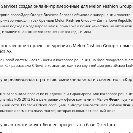
 Services создал онлайн-примерочные для Melon Fashion Group
вис-провайдер Orange Business Services объявил о завершении проекта
примерочных для трех брендов Melon
Fashion
Group — Zarina, Love Republic
онный подход к моделированию и примеркам помог качественно оптимизи
, исключить лишние логистические расходы и мом
инг» завершил проект внедрения в Melon Fashion Group с пом
ics AX
ю новой системы лояльности и кассового решения на базе продуктов Micro
p. Как рассказали CNews в компании, один из крупнейших российских
fas
уп» реализовала стратегию омниканальности совместно с «Кор
инг» завершила проект по внедрению и тиражированию кассового решени
 Dynamics POS 2012 R3 в центральном офисе компании «Мэлон
Фэшн
Груп» и
ичной сети. Об этом CNews сообщили в «Корус Консалтинге». «Мэлон
Фэш
омпания сегмента mass market, которая выполняет полный цикл
уп» автоматизирует бизнес-процессы на базе Directum