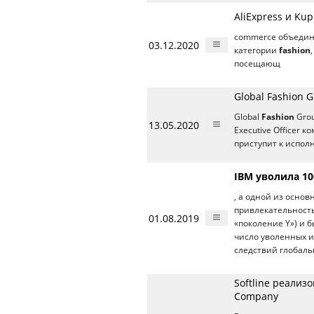
AliExpress и Ku
commerce объединя
03.12.2020
категории
fashion
посещающ
Global Fashion
Global
Fashion
Grou
13.05.2020
Executive Officer
приступит к испо
IBM уволила 1
, а одной из осно
привлекательность
01.08.2019
«поколение Y») и б
число уволенных и
следствий глобаль
Softline реали
Company