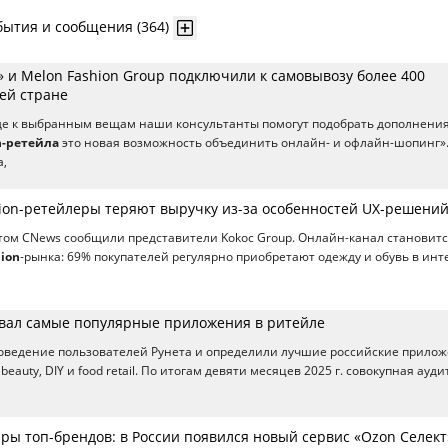
бытия и сообщения (364)
 и Melon Fashion Group подключили к самовывозу более 400
ей стране
где к выбранным вещам наши консультанты помогут подобрать дополнения
n-ретейла
это новая возможность объединить онлайн- и офлайн-шопинг»
а,
hion-ретейлеры теряют выручку из-за особенностей UX-решени
том CNews сообщили представители Kokoc Group. Онлайн-канал становит
hion
-рынка: 69% покупателей регулярно приобретают одежду и обувь в инт
вал самые популярные приложения в ритейле
оведение пользователей Рунета и определили лучшие российские прилож
, beauty, DIY и food retail. По итогам девяти месяцев 2025 г. совокупная ауд
ры топ-брендов: в России появился новый сервис «Ozon Селект