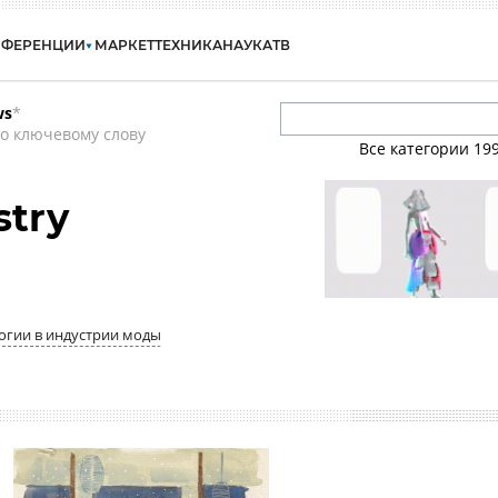
НФЕРЕНЦИИ
МАРКЕТ
ТЕХНИКА
НАУКА
ТВ
ws
*
о ключевому слову
Все категории
19
stry
логии в индустрии моды