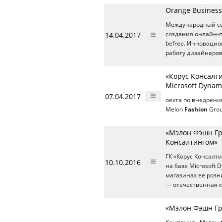
Orange Business
Международный сер
14.04.2017
создания онлайн-
befree. Инноваци
работу дизайнеров
«Корус Консалт
Microsoft Dynam
07.04.2017
оекта по внедрени
Melon
Fashion
Grou
«Мэлон Фэшн Гр
Консалтингом»
ГК «Корус Консалт
10.10.2016
на базе Microsoft
магазинах ее розн
— отечественная к
«Мэлон Фэшн Гр