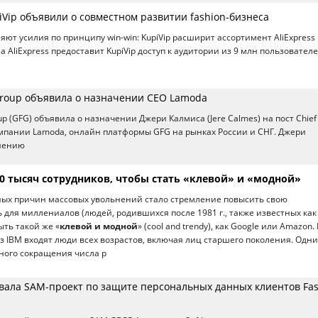
piVip объявили о совместном развитии fashion-бизнеса
ют усилия по принципу win-win: KupiVip расширит ассортимент AliExpress 
, а AliExpress предоставит KupiVip доступ к аудитории из 9 млн пользователе
 Group объявила о назначении СЕО Lamoda
p (GFG) объявила о назначении Джери Калмиса (Jere Calmes) на пост Chief
 компании Lamoda, онлайн платформы GFG на рынках России и СНГ. Джери
лнению
00 тысяч сотрудников, чтобы стать «клевой» и «модной»
вных причин массовых увольнений стало стремление повысить свою
 для миллениалов (людей, родившихся после 1981 г., также известных как
ыть такой же «
клевой и модной
» (cool and trendy), как Google или Amazon.
з IBM входят люди всех возрастов, включая лиц старшего поколения. Одн
ного сокращения числа р
зовала SAM-проект по защите персональных данных клиентов Fa