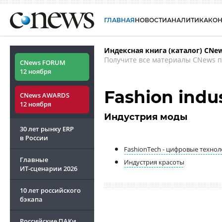
ГЛАВНАЯ
НОВОСТИ
АНАЛИТИКА
КО
Индексная книга (каталог) CNe
Получите все материалы CNews п
CNews FORUM
12 ноября
Fashion indu
CNews AWARDS
12 ноября
Индустрия моды
30 лет рынку ERP
в России
FashionTech - цифровые техно
Главные
Индустрия красоты
ИТ-сценарии
2026
10 лет российского
бэкапа
Российские ПАКи