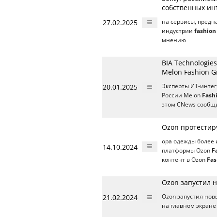
собственных ин
27.02.2025
на сервисы, предн
индустрии
fashion
мнению
BIA Technologi
Melon Fashion G
20.01.2025
Эксперты ИТ-интег
России Melon
Fash
этом CNews сообщи
Ozon протестир
ора одежды более
14.10.2024
платформы Ozon
F
контент в Ozon
Fas
Ozon запустил 
21.02.2024
Ozon запустил но
на главном экране