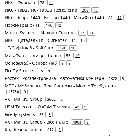
ИКС - Форпост
78
14
ИКС - Гарда ГК - Гарда Технологии
208
13
ИКС - Бюро 1440 - Bureau 1440 - МегаФон 1440
82
12
Норси-Транс - НТ
146
12
Malvin Systems - Малвин Системс
13
11
ИКС - Цитадель ГК - Сигнатек
14
10
1С-СофтКлаб - SoftClub
1146
10
МегаФон - Талмер - Talmer
56
10
ОсноваЛаб - Основа Лаб
9
9
FireFly Studios
15
9
Ростех - Росэлектроника - Автоматика Концерн
1828
9
МТС - Мобильные ТелеСистемы - Mobile TeleSystems
15754
9
VK - Mail.ru Group
3602
9
USM Telecom - ЮэСэМ Телеком
41
9
Firefly Systems
38
8
VK - Mail.ru Group - ВКонтакте
4964
8
Код Безопасности
812
8