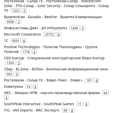
Ростелеком - Сόлар ГК - Ростелеком-Солар - Rostelecom-
Solar - РТК-Солар - Solar Security - Солар Секьюрити - Солар
ПТ
1225
7
ВымпелКом - Билайн - Beeline - Вымпел-Коммуникации
9508
7
Инфосистемы Джет - Jet Infosystems
1440
7
Microsoft Corporation
25772
6
1С
9591
6
Positive Technologies - Позитив Текнолоджиз - Группа
Позитив
1778
6
СКБ Контур - Специальное конструкторское бюро Контур
1350
5
Сбер - BI.Zone - БИЗон - Безопасная информационная зона
602
5
Ростелеком - Сόлар ГК - Элвис-Плюс - Элвис+
181
4
Кометрика
16
4
ИКС - Микран НПФ - научно-производственная фирма
64
4
SouthPeak Interactive - SouthPeak Games
11
4
ITG - VAS Experts - ВАС Экспертс
68
4