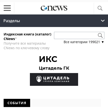
Разделы
Индексная книга (каталог)
CNews
*
Все категории
199021
▼
Получите все материалы
CNews по ключевому слову
ИКС
Цитадель ГК
СОБЫТИЯ