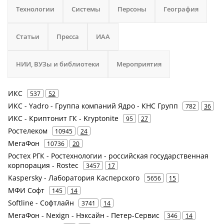
Технологии
Системы
Персоны
География
Статьи
Пресса
ИАА
НИИ, ВУЗы и библиотеки
Мероприятия
ИКС
537
52
ИКС - Yadro - Группа компаний Ядро - КНС Групп
782
36
ИКС - Криптонит ГК - Kryptonite
95
27
Ростелеком
10945
24
МегаФон
10736
20
Ростех РГК - Ростехнологии - российская государственная
корпорация - Rostec
3457
17
Kaspersky - Лаборатория Касперского
5656
15
МФИ Софт
145
14
Softline - Софтлайн
3741
14
МегаФон - Nexign - Нэксайн - Петер-Сервис
346
14