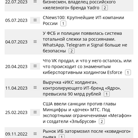
22.07.2023
бизнесмен, владелец российского
«железного» бренда Yadro
2
CNews100: Крупнейшие ИТ-компании
05.07.2023
России
1
У ФСБ и полиции появилась система
тотальной слежки за россиянами.
04.07.2023
WhatsApp, Telegram и Signal больше не
безопасны
2
Что VK продал, и что у него осталось, или
20.04.2023
что происходит со знаменитым
киберспортивным холдингом Esforce
1
Выручка «ИКС холдинга»,
11.04.2023
контролирующего ИТ-бренд «Ядро»,
превысила 90 млрд рублей
1
США ввели санкции против главы
Минцифры и «дочек» МТС. Под
25.02.2023
экспортными ограничениями «Мегафон»
и создатели «Эльбрусов»
2
Рынок ИБ затормозил после «ковидного»
09.11.2022
рывка
1