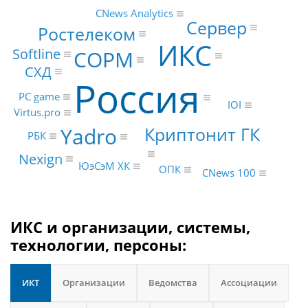
CNews Analytics
Сервер
Ростелеком
ИКС
Softline
СОРМ
СХД
Россия
PC game
IOI
Virtus.pro
Yadro
Криптонит ГК
РБК
Nexign
ЮэСэМ ХК
ОПК
CNews 100
ИКС и организации, системы,
технологии, персоны:
ИКТ
Организации
Ведомства
Ассоциации