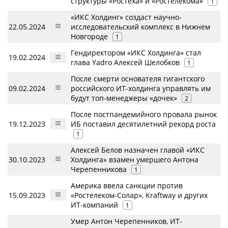
структуры «Ростеха» и «Ростелекома»
1
«ИКС Холдинг» создаст научно-
22.05.2024
исследовательский комплекс в Нижнем
Новгороде
1
Гендиректором «ИКС Холдинга» стал
19.02.2024
глава Yadro Алексей Шелобков
1
После смерти основателя гигантского
09.02.2024
российского ИТ-холдинга управлять им
будут топ-менеджеры «дочек»
2
После постпандемийного провала рынок
19.12.2023
ИБ поставил десятилетний рекорд роста
1
Алексей Белов назначен главой «ИКС
30.10.2023
Холдинга» взамен умершего Антона
Черепенникова
1
Америка ввела санкции против
15.09.2023
«Ростелеком-Солар», Kraftway и других
ИТ-компаний
1
Умер Антон Черепенников, ИТ-