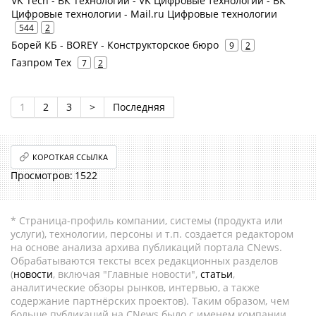
VK Tech - ВК Технологии - VK Цифровые технологии - ВК
Цифровые технологии - Mail.ru Цифровые технологии
544
2
Борей КБ - BOREY - Конструкторское бюро
9
2
Газпром Тех
7
2
1
2
3
>
Последняя
КОРОТКАЯ ССЫЛКА
1522
* Страница-профиль компании, системы (продукта или
услуги), технологии, персоны и т.п. создается редактором
на основе анализа архива публикаций портала CNews.
Обрабатываются тексты всех редакционных разделов
(
новости
, включая "Главные новости",
статьи
,
аналитические обзоры рынков, интервью, а также
содержание партнёрских проектов). Таким образом, чем
больше публикаций на CNews было с именем компании