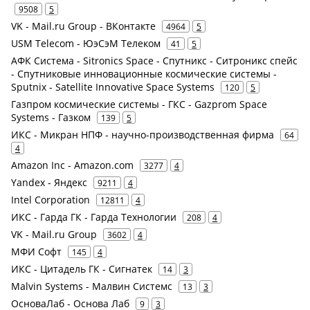
9508
5
VK - Mail.ru Group - ВКонтакте
4964
5
USM Telecom - ЮэСэМ Телеком
41
5
АФК Система - Sitronics Space - Спутникс - Ситроникс спейс
- Спутниковые инновационные космические системы -
Sputnix - Satellite Innovative Space Systems
120
5
Газпром космические системы - ГКС - Gazprom Space
Systems - Газком
139
5
ИКС - Микран НПФ - научно-производственная фирма
64
4
Amazon Inc - Amazon.com
3277
4
Yandex - Яндекс
9211
4
Intel Corporation
12811
4
ИКС - Гарда ГК - Гарда Технологии
208
4
VK - Mail.ru Group
3602
4
МФИ Софт
145
4
ИКС - Цитадель ГК - Сигнатек
14
3
Malvin Systems - Малвин Системс
13
3
ОсноваЛаб - Основа Лаб
9
3