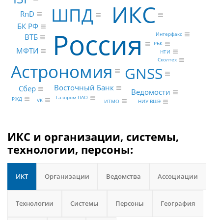
ИКС
ШПД
RnD
БК РФ
Россия
Интерфакс
ВТБ
РБК
МФТИ
НТИ
Сколтех
Астрономия
GNSS
Восточный Банк
Сбер
Ведомости
Газпром ПАО
РЖД
VK
ИТМО
НИУ ВШЭ
ИКС и организации, системы,
технологии, персоны:
ИКТ
Организации
Ведомства
Ассоциации
Технологии
Системы
Персоны
География