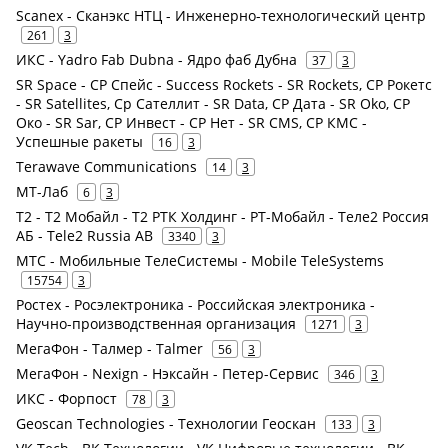
Scanex - Сканэкс НТЦ - Инженерно-технологический центр
261
3
ИКС - Yadro Fab Dubna - Ядро фаб Дубна
37
3
SR Space - СР Спейс - Success Rockets - SR Rockets, СР Рокетс
- SR Satellites, Ср Сателлит - SR Data, СР Дата - SR Oko, СР
Око - SR Sar, СР Инвест - СР Нет - SR CMS, СР КМС -
Успешные ракеты
16
3
Terawave Communications
14
3
МТ-Лаб
6
3
Т2 - Т2 Мобайл - Т2 РТК Холдинг - РТ-Мобайл - Теле2 Россия
АБ - Tele2 Russia AB
3340
3
МТС - Мобильные ТелеСистемы - Mobile TeleSystems
15754
3
Ростех - Росэлектроника - Российская электроника -
Научно-производственная организация
1271
3
МегаФон - Талмер - Talmer
56
3
МегаФон - Nexign - Нэксайн - Петер-Сервис
346
3
ИКС - Форпост
78
3
Geoscan Technologies - Технологии Геоскан
133
3