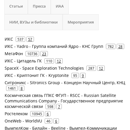
Статьи
Пресса
ИАА
НИИ, ВУЗы и библиотеки
Мероприятия
ИКС
537
57
ИКС - Yadro - Группа компаний Ядро - КНС Групп
782
28
МегаФон
10736
23
ИКС - Цитадель ГК
110
12
SpaceX - Space Exploration Technologies
287
12
ИКС - Криптонит ГК - Kryptonite
95
9
Ситроникс - Sitronics Group - Концерн Научный Центр, КНЦ
1461
8
Космическая связь ГПКС ФГУП - RSCC - Russian Satellite
Communications Company - Государственное предприятие
космической связи
598
7
Ростелеком
10945
6
OneWeb - WorldVU
46
6
ВымпелКом - Билайн - Beeline - Вымпел-Коммуникации