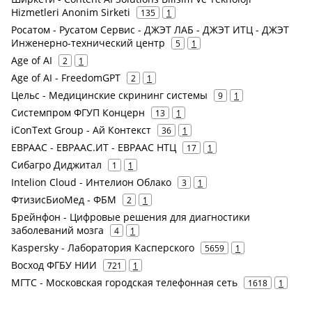
Hizmetleri Anonim Sirketi
135
1
Росатом - Русатом Сервис - ДЖЭТ ЛАБ - ДЖЭТ ИТЦ - ДЖЭТ
Инженерно-технический центр
5
1
Age of AI
2
1
Age of AI - FreedomGPT
2
1
Цельс - Медицинские скрининг системы
9
1
Системпром ФГУП Концерн
13
1
iConText Group - Ай Контекст
36
1
ЕВРААС - ЕВРААС.ИТ - ЕВРААС НТЦ
17
1
Сибагро Диджитал
1
1
Intelion Cloud - Интелион Облако
3
1
ФтизисБиоМед - ФБМ
2
1
Брейнфон - Цифровые решения для диагностики
заболеваний мозга
4
1
Kaspersky - Лаборатория Касперского
5659
1
Восход ФГБУ НИИ
721
1
МГТС - Московская городская телефонная сеть
1618
1