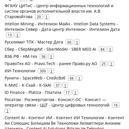
ФГАНУ ЦИТиС - Центр информационных технологий и
систем органов исполнительной власти им. А.В.
Старовойтова
20
1
Intelion Mining - Интелион Майн - Intelion Data Systems -
Интелион Север - Дата-центр Интелион - Интелион Дата
13
1
Русклимат ТПХ - Мастер Дата
60
1
Сбер - СберМедИИ - SberMedAI - SBER MED AI
84
1
ВЭБ.РФ - НМ-тех
56
1
ПравоТех АО - Pravo.Tech - ранее Право.ру АО
25
1
ИИ-Технологии
309
1
Рунити - SpaceWeb - СпейсВэб
66
1
К-МИС - К-Скай - K-SkAI
37
1
ID Finance - Platiza - Платиза
17
1
Росатом - Росэнергоатом - Консист-ОС - Консист —
оператор связи - ЦЦТ - Центр цифровых технологий
16
1
Content AI - Контент ИИ - Контент ИИ Технологии - Контент
Аи Солюшнс Билишим Ве Текноложи Хизметлери Аноним
Ширкети - Content AI Solutions Bilisim Ve Teknoloji