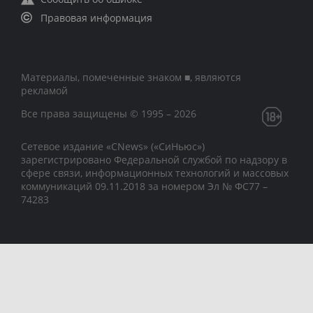
Правовая информация
Материалы, помеченные знаком ■, являются
рекламой
Все права защищены © 1995 – 2026
Сетевое издание «CNews» («СиНьюс»)
зарегистрировано Федеральной службой по надзору в
сфере связи, информационных технологий и массовых
коммуникаций 09.11.2018 за номером Эл № ФС77 –
74283