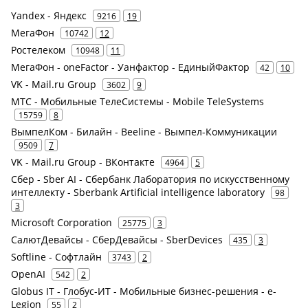
Yandex - Яндекс
9216
19
МегаФон
10742
12
Ростелеком
10948
11
МегаФон - oneFactor - Уанфактор - ЕдиныйФактор
42
10
VK - Mail.ru Group
3602
9
МТС - Мобильные ТелеСистемы - Mobile TeleSystems
15759
8
ВымпелКом - Билайн - Beeline - Вымпел-Коммуникации
9509
7
VK - Mail.ru Group - ВКонтакте
4964
5
Сбер - Sber AI - Сбербанк Лаборатория по искусственному
интеллекту - Sberbank Artificial intelligence laboratory
98
3
Microsoft Corporation
25775
3
СалютДевайсы - СберДевайсы - SberDevices
435
3
Softline - Софтлайн
3743
2
OpenAI
542
2
Globus IT - Глобус-ИТ - Мобильные бизнес-решения - e-
Legion
55
2