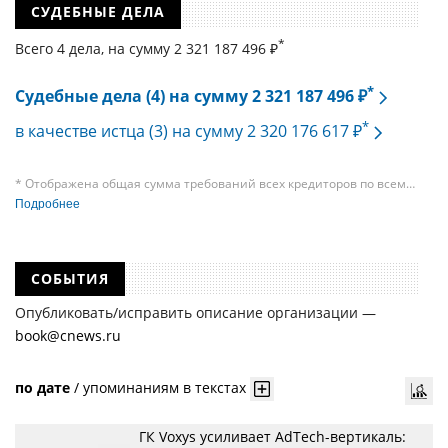
СУДЕБНЫЕ ДЕЛА
*
Всего 4 дела, на cумму 2 321 187 496 ₽
*
Судебные дела (4) на сумму 2 321 187 496 ₽
*
в качестве истца (3) на сумму 2 320 176 617 ₽
* Отображена общая сумма требований всех кредиторов по всем
судебным делам, в рамках которых компания подавала требования
Подробнее
к своим должникам — организациям. При этом, общая сумма
требований всех кредиторов по делу о банкротстве не тождественна
сумме требования одного конкретного кредитора, кредиторов
в одном таком деле может быть несколько десятков, а размеры сумм
СОБЫТИЯ
требований одних могут быть больше или меньше размеров
требований других кредиторов.
Опубликовать/исправить описание организации —
book@cnews.ru
по дате
/
упоминаниям в текстах
ГК Voxys усиливает AdTech-вертикаль: