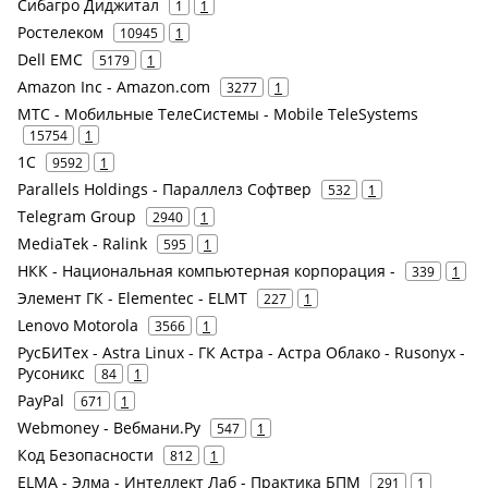
Сибагро Диджитал
1
1
Ростелеком
10945
1
Dell EMC
5179
1
Amazon Inc - Amazon.com
3277
1
МТС - Мобильные ТелеСистемы - Mobile TeleSystems
15754
1
1С
9592
1
Parallels Holdings - Параллелз Софтвер
532
1
Telegram Group
2940
1
MediaTek - Ralink
595
1
НКК - Национальная компьютерная корпорация -
339
1
Элемент ГК - Elementec - ELMT
227
1
Lenovo Motorola
3566
1
РусБИТех - Astra Linux - ГК Астра - Астра Облако - Rusonyx -
Русоникс
84
1
PayPal
671
1
Webmoney - Вебмани.Ру
547
1
Код Безопасности
812
1
ELMA - Элма - Интеллект Лаб - Практика БПМ
291
1