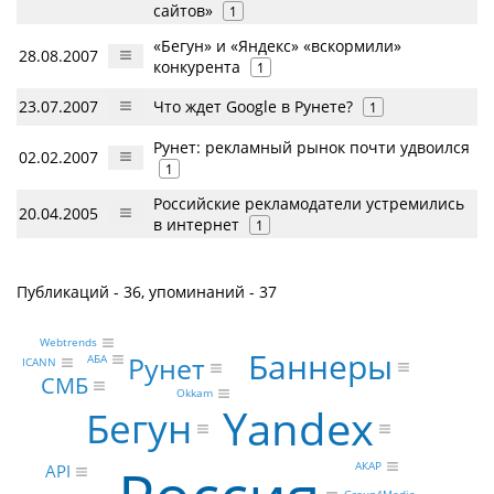
сайтов»
1
«Бегун» и «Яндекс» «вскормили»
28.08.2007
конкурента
1
23.07.2007
Что ждет Google в Рунете?
1
Рунет: рекламный рынок почти удвоился
02.02.2007
1
Российские рекламодатели устремились
20.04.2005
в интернет
1
Публикаций - 36, упоминаний - 37
Webtrends
Баннеры
Рунет
АБА
ICANN
СМБ
Okkam
Yandex
Бегун
АКАР
API
Group4Media