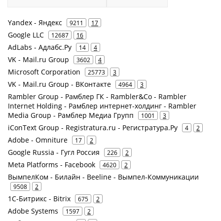
Yandex - Яндекс
9211
17
Google LLC
12687
16
AdLabs - Адлабс.Ру
14
4
VK - Mail.ru Group
3602
4
Microsoft Corporation
25773
3
VK - Mail.ru Group - ВКонтакте
4964
3
Rambler Group - Рамблер ГК - Rambler&Co - Rambler
Internet Holding - Рамблер интернет-холдинг - Rambler
Media Group - Рамблер Медиа Групп
1001
3
iConText Group - Registratura.ru - Регистратура.Ру
4
2
Adobe - Omniture
17
2
Google Russia - Гугл Россия
226
2
Meta Platforms - Facebook
4620
2
ВымпелКом - Билайн - Beeline - Вымпел-Коммуникации
9508
2
1С-Битрикс - Bitrix
675
2
Adobe Systems
1597
2