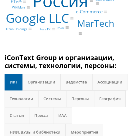
Россия
БТиЭ
WikiMart
e-Commerce
Google LLC
MarTech
РАЭК
Ozon Holdings
Russ ГК
iConText Group и организации,
системы, технологии, персоны:
ИКТ
Организации
Ведомства
Ассоциации
Технологии
Системы
Персоны
География
Статьи
Пресса
ИАА
НИИ, ВУЗы и библиотеки
Мероприятия