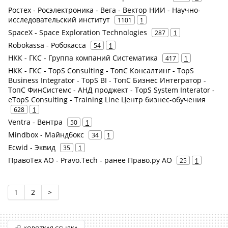
Ростех - Росэлектроника - Вега - Вектор НИИ - Научно-
исследовательский институт
1101
1
SpaceX - Space Exploration Technologies
287
1
Robokassa - Робокасса
54
1
НКК - ГКС - Группа компаний Систематика
417
1
НКК - ГКС - TopS Consulting - ТопС Консалтинг - TopS
Business Integrator - TopS BI - ТопС Бизнес Интегратор -
ТопС ФинСистемс - АНД проджект - TopS System Interator -
eTopS Consulting - Training Line Центр бизнес-обучения
628
1
Ventra - Вентра
50
1
Mindbox - Майндбокс
34
1
Ecwid - Эквид
35
1
ПравоТех АО - Pravo.Tech - ранее Право.ру АО
25
1
1
2
>