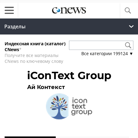
Разделы
Индексная книга (каталог)
CNews
*
Все категории
199124
▼
Получите все материалы
CNews по ключевому слову
iConText Group
Ай Контекст