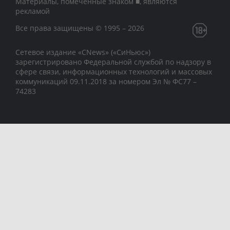
Материалы, помеченные знаком ■, являются
рекламой
Все права защищены © 1995 – 2026
Сетевое издание «CNews» («СиНьюс»)
зарегистрировано Федеральной службой по надзору в
сфере связи, информационных технологий и массовых
коммуникаций 09.11.2018 за номером Эл № ФС77 –
74283