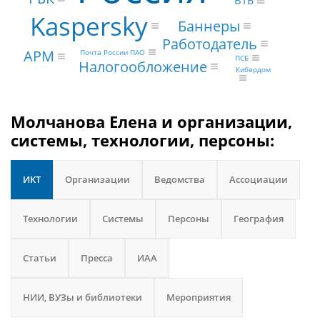
ВТБ
Kaspersky
Баннеры
Работодатель
АРМ
Почта России ПАО
ПСБ
Налогообложение
Кибердом
Молчанова Елена и организации,
системы, технологии, персоны:
ИКТ
Организации
Ведомства
Ассоциации
Технологии
Системы
Персоны
География
Статьи
Пресса
ИАА
НИИ, ВУЗы и библиотеки
Мероприятия