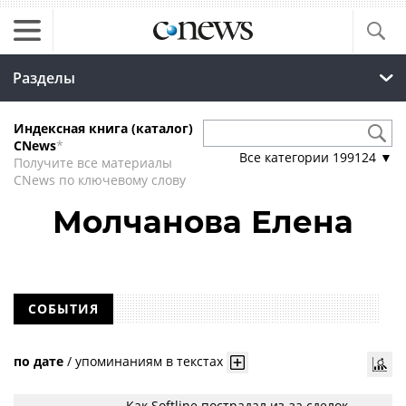
Разделы
Индексная книга (каталог)
CNews
*
Все категории
199124
▼
Получите все материалы
CNews по ключевому слову
Молчанова Елена
СОБЫТИЯ
по дате
/
упоминаниям в текстах
Как Softline пострадал из-за сделок