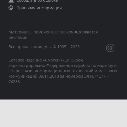
Сообщить об ошибке
Правовая информация
Материалы, помеченные знаком ■, являются
рекламой
Все права защищены © 1995 – 2026
Сетевое издание «CNews» («СиНьюс»)
зарегистрировано Федеральной службой по надзору в
сфере связи, информационных технологий и массовых
коммуникаций 09.11.2018 за номером Эл № ФС77 –
74283