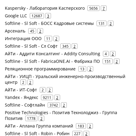
Kaspersky - Лаборатория Касперского
5656
7
Google LLC
12687
3
Softline - Sl Soft - БОСС Кадровые системы
131
2
Арсеналъ
45
2
Интеграция ООО
11
2
Softline - Sl Soft - Сл Софт
345
2
АйТи - Аддити Консалтинг - Addity Consulting
4
2
Softline - Sl Soft - FabricaONE.AI - Фабрика ПО
151
2
Реляционное программирование
13
2
АйТи - УИЦП - Уральский инженерно-производственный
центр
2
2
АйТи - ИТ-Софт
2
2
Yandex - Яндекс
9211
2
Softline - Софтлайн
3742
2
Positive Technologies - Позитив Текнолоджиз - Группа
Позитив
1778
2
АйТи - Аплана Группа компаний
183
2
Softline - Sl Soft - Robin - Робин
227
2