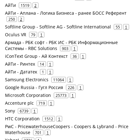
АйТи
1519
2
АйТи - Аплана - Логика Бизнеса - ранее БОСС Референт
250
2
Softline Group - Softline AG - Softline International
55
1
Oculus VR
79
1
Армада - РБК софт - РБК ИС - РБК Информационные
Системы - RBC Solutions
903
1
iConText Group - Ай Контекст
36
1
АйТи - Ринтех
14
1
АйТи - Дататек
1
1
Samsung Electronics
11064
1
Google Russia - Гугл Россия
226
1
Microsoft Corporation
25773
1
Accenture plc
719
1
Sony
6739
1
HTC Corporation
1512
1
PwC - PricewaterhouseCoopers - Coopers & Lybrand - Price
Waterhouse
701
1