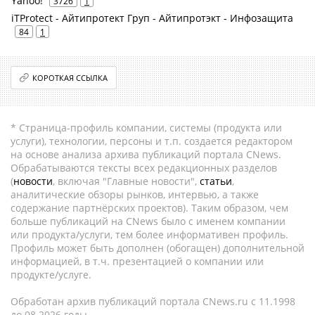
Yahoo!
3726
1
iTProtect - Айтипротект Груп - Айтипротэкт - Инфозащита
84
1
КОРОТКАЯ ССЫЛКА
* Страница-профиль компании, системы (продукта или
услуги), технологии, персоны и т.п. создается редактором
на основе анализа архива публикаций портала CNews.
Обрабатываются тексты всех редакционных разделов
(
новости
, включая "Главные новости",
статьи
,
аналитические обзоры рынков, интервью, а также
содержание партнёрских проектов). Таким образом, чем
больше публикаций на CNews было с именем компании
или продукта/услуги, тем более информативен профиль.
Профиль может быть дополнен (обогащен) дополнительной
информацией, в т.ч. презентацией о компании или
продукте/услуге.
Обработан архив публикаций портала CNews.ru c 11.1998
до 08.2026 годы.