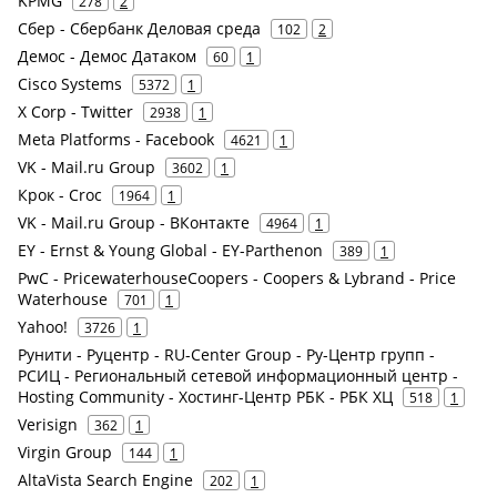
KPMG
278
2
Сбер - Сбербанк Деловая среда
102
2
Демос - Демос Датаком
60
1
Cisco Systems
5372
1
X Corp - Twitter
2938
1
Meta Platforms - Facebook
4621
1
VK - Mail.ru Group
3602
1
Крок - Croc
1964
1
VK - Mail.ru Group - ВКонтакте
4964
1
EY - Ernst & Young Global - EY-Parthenon
389
1
PwC - PricewaterhouseCoopers - Coopers & Lybrand - Price
Waterhouse
701
1
Yahoo!
3726
1
Рунити - Руцентр - RU-Center Group - Ру-Центр групп -
РСИЦ - Региональный сетевой информационный центр -
Hosting Community - Хостинг-Центр РБК - РБК ХЦ
518
1
Verisign
362
1
Virgin Group
144
1
AltaVista Search Engine
202
1