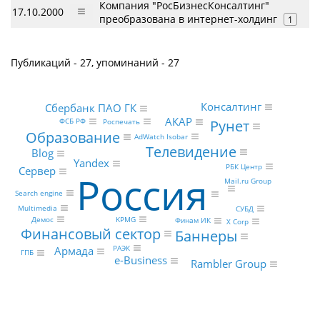
Компания "РосБизнесКонсалтинг"
17.10.2000
преобразована в интернет-холдинг
1
Публикаций - 27, упоминаний - 27
Консалтинг
Сбербанк ПАО ГК
АКАР
ФСБ РФ
Рунет
Роспечать
Образование
AdWatch Isobar
Телевидение
Blog
Yandex
РБК Центр
Сервер
Россия
Mail.ru Group
Search engine
Multimedia
СУБД
Демос
KPMG
Финам ИК
X Corp
Финансовый сектор
Баннеры
РАЭК
Армада
ГПБ
e-Business
Rambler Group