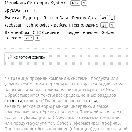
МегаФон - Синтерра - Synterra
818
1
SpyLOG
83
1
Рунити - Руцентр - Relcom Data - Релком Дата
49
1
Webscan Technologies - Вебскан Текнолоджис
21
1
ВымпелКом - СЦС Совинтел - Голден Телеком - Golden
Telecom
917
1
КОРОТКАЯ ССЫЛКА
* Страница-профиль компании, системы (продукта или
услуги), технологии, персоны и т.п. создается редактором
на основе анализа архива публикаций портала CNews.
Обрабатываются тексты всех редакционных разделов
(
новости
, включая "Главные новости",
статьи
,
аналитические обзоры рынков, интервью, а также
содержание партнёрских проектов). Таким образом, чем
больше публикаций на CNews было с именем компании
или продукта/услуги, тем более информативен профиль.
Профиль может быть дополнен (обогащен) дополнительной