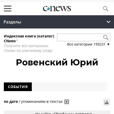
Разделы
Индексная книга (каталог)
CNews
*
Все категории
199231
▼
Получите все материалы
CNews по ключевому слову
Ровенский Юрий
СОБЫТИЯ
по дате
/
упоминаниям в текстах
На сайте «Сбербанка» появился