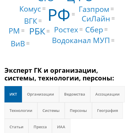
РФ
Комус
Газпром
СиЛайн
ВГК
Ростех
Сбер
РБК
PM
Водоканал МУП
ВиВ
Эксперт ГК и организации,
системы, технологии, персоны:
ИКТ
Организации
Ведомства
Ассоциации
Технологии
Системы
Персоны
География
Статьи
Пресса
ИАА