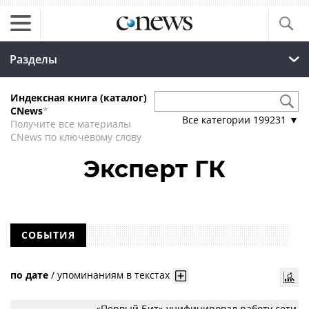
Разделы
Индексная книга (каталог)
CNews
*
Все категории
199231
▼
Получите все материалы
CNews по ключевому слову
Эксперт ГК
СОБЫТИЯ
по дате
/
упоминаниям в текстах
«Первый Бит» унифицировал работу сети