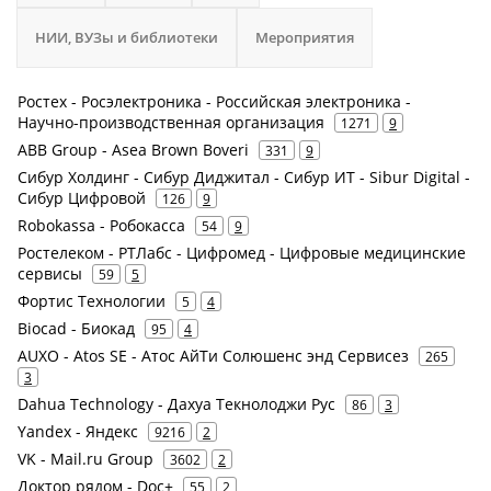
НИИ, ВУЗы и библиотеки
Мероприятия
Ростех - Росэлектроника - Российская электроника -
Научно-производственная организация
1271
9
ABB Group - Asea Brown Boveri
331
9
Сибур Холдинг - Сибур Диджитал - Сибур ИТ - Sibur Digital -
Сибур Цифровой
126
9
Robokassa - Робокасса
54
9
Ростелеком - РТЛабс - Цифромед - Цифровые медицинские
сервисы
59
5
Фортис Технологии
5
4
Biocad - Биокад
95
4
AUXO - Atos SE - Атос АйТи Солюшенс энд Сервисез
265
3
Dahua Technology - Дахуа Текнолоджи Рус
86
3
Yandex - Яндекс
9216
2
VK - Mail.ru Group
3602
2
Доктор рядом - Doc+
55
2