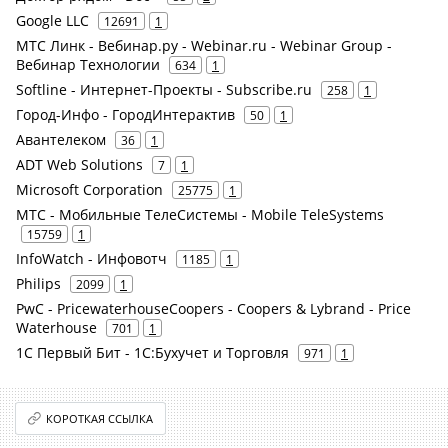
Google LLC
12691
1
МТС Линк - Вебинар.ру - Webinar.ru - Webinar Group -
Вебинар Технологии
634
1
Softline - Интернет-Проекты - Subscribe.ru
258
1
Город-Инфо - ГородИнтерактив
50
1
Авантелеком
36
1
ADT Web Solutions
7
1
Microsoft Corporation
25775
1
МТС - Мобильные ТелеСистемы - Mobile TeleSystems
15759
1
InfoWatch - Инфовотч
1185
1
Philips
2099
1
PwC - PricewaterhouseCoopers - Coopers & Lybrand - Price
Waterhouse
701
1
1С Первый Бит - 1С:Бухучет и Торговля
971
1
КОРОТКАЯ ССЫЛКА