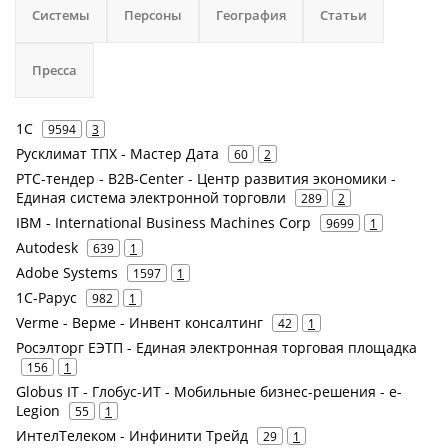
Системы
Персоны
География
Статьи
Пресса
1С
9594
3
Русклимат ТПХ - Мастер Дата
60
2
РТС-тендер - B2B-Center - Центр развития экономики -
Единая система электронной торговли
289
2
IBM - International Business Machines Corp
9699
1
Autodesk
639
1
Adobe Systems
1597
1
1С-Рарус
982
1
Verme - Верме - Инвент консалтинг
42
1
Росэлторг ЕЭТП - Единая электронная торговая площадка
156
1
Globus IT - Глобус-ИТ - Мобильные бизнес-решения - e-
Legion
55
1
ИнтелТелеком - Инфинити Трейд
29
1