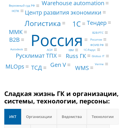
Warehouse automation
Верховный суд РФ
Центр развития экономики
НСПК
Логистика
1С
Тендер
ММК
Россия
B2B-РТС
B2B
Росатом
ФОИВ РФ
Autodesk
АСИ
1С-Рарус
IBM
Русклимат ТПХ
Russ ГК
Globus IT
Gen V
Verme
MLOps
ТСД
WMS
Сладкая жизнь ГК и организации,
системы, технологии, персоны:
ИКТ
Организации
Ведомства
Технологии