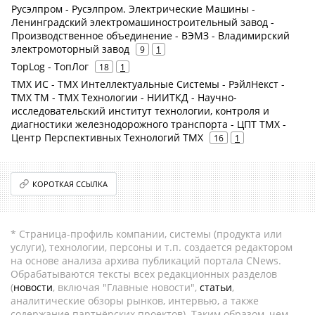
Русэлпром - Русэлпром. Электрические Машины -
Ленинградский электромашиностроительный завод -
Производственное объединение - ВЭМЗ - Владимирский
электромоторный завод
9
1
TopLog - ТопЛог
18
1
ТМХ ИС - ТМХ Интеллектуальные Системы - РэйлНекст -
ТМХ ТМ - ТМХ Технологии - НИИТКД - Научно-
исследовательский институт технологии, контроля и
диагностики железнодорожного транспорта - ЦПТ ТМХ -
Центр Перспективных Технологий ТМХ
16
1
КОРОТКАЯ ССЫЛКА
* Страница-профиль компании, системы (продукта или
услуги), технологии, персоны и т.п. создается редактором
на основе анализа архива публикаций портала CNews.
Обрабатываются тексты всех редакционных разделов
(
новости
, включая "Главные новости",
статьи
,
аналитические обзоры рынков, интервью, а также
содержание партнёрских проектов). Таким образом, чем