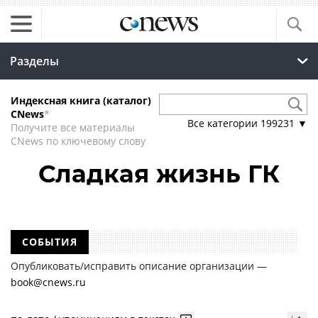
Разделы
Индексная книга (каталог)
CNews
*
Все категории
199231
▼
Получите все материалы
CNews по ключевому слову
Сладкая жизнь ГК
СОБЫТИЯ
Опубликовать/исправить описание организации —
book@cnews.ru