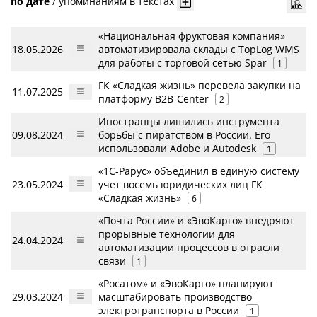
по дате
/
упоминаниям в текстах
«Национальная фруктовая компания»
18.05.2026
автоматизировала склады с TopLog WMS
для работы с торговой сетью Spar
1
ГК «Сладкая жизнь» перевела закупки на
11.07.2025
платформу B2B-Center
2
Иностранцы лишились инструмента
09.08.2024
борьбы с пиратством в России. Его
использовали Adobe и Autodesk
1
«1С-Рарус» объединил в единую систему
23.05.2024
учет восемь юридических лиц ГК
«Сладкая жизнь»
6
«Почта России» и «ЭвоКарго» внедряют
прорывные технологии для
24.04.2024
автоматизации процессов в отрасли
связи
1
«Росатом» и «ЭвоКарго» планируют
29.03.2024
масштабировать производство
электротранспорта в России
1