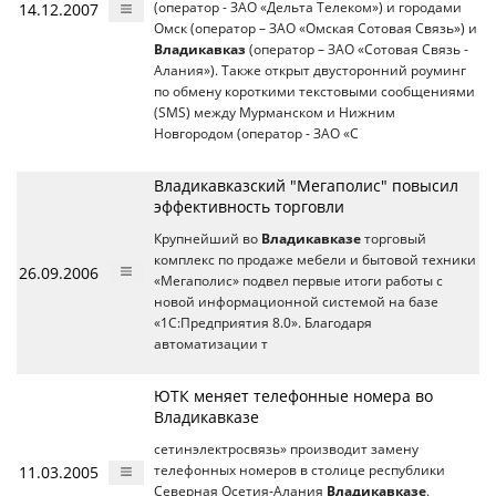
14.12.2007
(оператор - ЗАО «Дельта Телеком») и городами
Омск (оператор – ЗАО «Омская Сотовая Связь») и
Владикавказ
(оператор – ЗАО «Сотовая Связь -
Алания»). Также открыт двусторонний роуминг
по обмену короткими текстовыми сообщениями
(SMS) между Мурманском и Нижним
Новгородом (оператор - ЗАО «С
Владикавказский "Мегаполис" повысил
эффективность торговли
Крупнейший во
Владикавказе
торговый
комплекс по продаже мебели и бытовой техники
26.09.2006
«Мегаполис» подвел первые итоги работы с
новой информационной системой на базе
«1С:Предприятия 8.0». Благодаря
автоматизации т
ЮТК меняет телефонные номера во
Владикавказе
сетинэлектросвязь» производит замену
11.03.2005
телефонных номеров в столице республики
Северная Осетия-Алания
Владикавказе
.