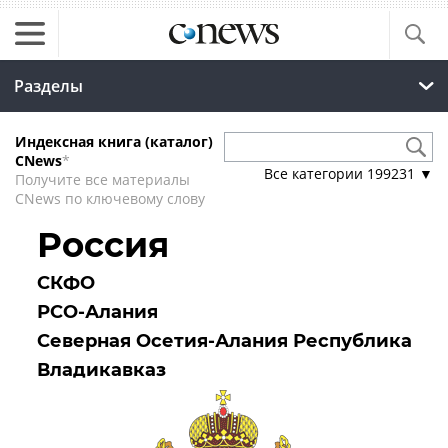
Разделы
Индексная книга (каталог)
CNews
*
Все категории
199231
▼
Получите все материалы
CNews по ключевому слову
Россия
СКФО
РСО-Алания
Северная Осетия-Алания Республика
Владикавказ