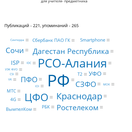
для учителя- предметника
Публикаций - 221, упоминаний - 265
Smartphone
Сбербанк ПАО ГК
Синтерра
Сочи
Дагестан Республика
РСО-Алания
ISP
IDC
УЭК ФУО
РФ
УФО
Т2
CSI
ПФО
VK
СЗФО
МОК
IOI
МТС
Краснодар
ЦФО
4G
Ростелеком
РБК
ВымпелКом