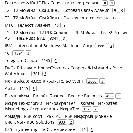
Ростелеком-Юг ЮТК - Севосетинэлектросвязь
8
4
Т2 - Т2 Мобайл - СкайЛинк - Сотовая Связь-Алания
9
3
Т2 - Т2 Мобайл - СкайЛинк - Омская сотовая связь
12
3
МТС - Телесот-Алания
10
3
Т2 - Т2 Мобайл - Т2 РТК Холдинг - РТ-Мобайл - Теле2 Россия
АБ - Tele2 Russia AB
3341
3
IBM - International Business Machines Corp
9699
3
1С
9594
3
Telegram Group
2940
3
PwC - PricewaterhouseCoopers - Coopers & Lybrand - Price
Waterhouse
701
3
Nokia Alcatel-Lucent - Алкатель-Лусент
2666
3
АйТи
1519
3
ВымпелКом - Билайн Бизнес - Beeline Business
496
3
Искра Технологии - ИскраУралТел - Iskratel - Искрател -
Iskrateling - Искрателинг - ИскраТех
132
2
Армада - РБК софт - РБК ИС - РБК Информационные
Системы - RBC Solutions
903
2
BSS Engineering - БСС Инжиниринг
69
2