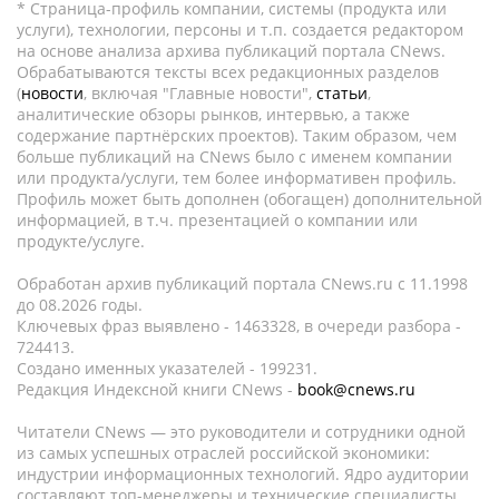
* Страница-профиль компании, системы (продукта или
услуги), технологии, персоны и т.п. создается редактором
на основе анализа архива публикаций портала CNews.
Обрабатываются тексты всех редакционных разделов
(
новости
, включая "Главные новости",
статьи
,
аналитические обзоры рынков, интервью, а также
содержание партнёрских проектов). Таким образом, чем
больше публикаций на CNews было с именем компании
или продукта/услуги, тем более информативен профиль.
Профиль может быть дополнен (обогащен) дополнительной
информацией, в т.ч. презентацией о компании или
продукте/услуге.
Обработан архив публикаций портала CNews.ru c 11.1998
до 08.2026 годы.
Ключевых фраз выявлено - 1463328, в очереди разбора -
724413.
Создано именных указателей - 199231.
Редакция Индексной книги CNews -
book@cnews.ru
Читатели CNews — это руководители и сотрудники одной
из самых успешных отраслей российской экономики:
индустрии информационных технологий. Ядро аудитории
составляют топ-менеджеры и технические специалисты