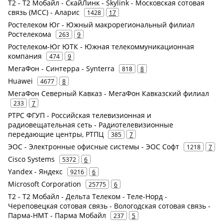
Т2 - Т2 Мобайл - СкайЛинк - Skylink - Московская сотовая
связь (МСС) - Аларис
1428
17
Ростелеком Юг - Южный макрорегиональный филиал
Ростелекома
263
9
Ростелеком-Юг ЮТК - Южная телекоммуникационная
компания
474
9
МегаФон - Синтерра - Synterra
818
8
Huawei
4677
8
МегаФон Северный Кавказ - МегаФон Кавказский филиал
233
7
РТРС ФГУП - Российская телевизионная и
радиовещательная сеть - Радиотелевизионные
передающие центры, РТПЦ
385
7
ЭОС - Электронные офисные системы - ЭОС Софт
1218
7
Cisco Systems
5372
6
Yandex - Яндекс
9216
6
Microsoft Corporation
25775
6
Т2 - Т2 Мобайл - Дельта Телеком - Теле-Норд -
Череповецкая сотовая связь - Вологодская сотовая связь -
Парма-НМТ - Парма Мобайл
237
5