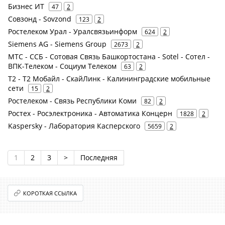
Бизнес ИТ
47
2
Совзонд - Sovzond
123
2
Ростелеком Урал - Уралсвязьинформ
624
2
Siemens AG - Siemens Group
2673
2
МТС - ССБ - Сотовая Связь Башкортостана - Sotel - Сотел -
ВПК-Телеком - Социум Телеком
63
2
Т2 - Т2 Мобайл - СкайЛинк - Калининградские мобильные
сети
15
2
Ростелеком - Связь Республики Коми
82
2
Ростех - Росэлектроника - Автоматика Концерн
1828
2
Kaspersky - Лаборатория Касперского
5659
2
1
2
3
>
Последняя
КОРОТКАЯ ССЫЛКА