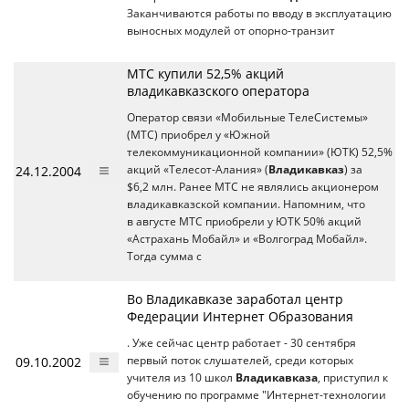
Заканчиваются работы по вводу в эксплуатацию
выносных модулей от опорно-транзит
МТС купили 52,5% акций
владикавказского оператора
Оператор связи «Мобильные ТелеСистемы»
(МТС) приобрел у «Южной
телекоммуникационной компании» (ЮТК) 52,5%
24.12.2004
акций «Телесот-Алания» (
Владикавказ
) за
$6,2 млн. Ранее МТС не являлись акционером
владикавказской компании. Напомним, что
в августе МТС приобрели у ЮТК 50% акций
«Астрахань Мобайл» и «Волгоград Мобайл».
Тогда сумма с
Во Владикавказе заработал центр
Федерации Интернет Образования
. Уже сейчас центр работает - 30 сентября
09.10.2002
первый поток слушателей, среди которых
учителя из 10 школ
Владикавказа
, приступил к
обучению по программе "Интернет-технологии