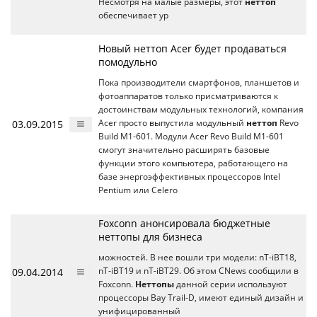
Несмотря на малые размеры, этот
неттоп
обеспечивает ур
Новый неттоп Acer будет продаваться
помодульно
Пока производители смартфонов, планшетов и
фотоаппаратов только присматриваются к
достоинствам модульных технологий, компания
03.09.2015
Acer просто выпустила модульный
неттоп
Revo
Build M1-601. Модули Acer Revo Build M1-601
смогут значительно расширять базовые
функции этого компьютера, работающего на
базе энергоэффективных процессоров Intel
Pentium или Celero
Foxconn анонсировала бюджетные
неттопы для бизнеса
можностей. В нее вошли три модели: nT-iBT18,
09.04.2014
nT-iBT19 и nT-iBT29. Об этом CNews сообщили в
Foxconn.
Неттопы
данной серии используют
процессоры Bay Trail-D, имеют единый дизайн и
унифицированный