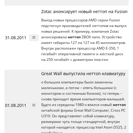
Zotac анонсирует новый неттоп на Fusion
Выход новых процессоров AMD серии Fusion
подстегнул производителей неттопов на выпуск
новых решений. К примеру, компания Zotac
31.08.2011
анонсировала
неттоп
ZBOX nano. Устройство
имеет габариты 127 на 127 на 45 миллиметров.
Внутри расположен процессор AMD E-350, 1
гигабайт оперативной памяти и жёсткий диск
на 250 гигабайт с диаметром пластин
Great Wall выпустила неттоп-клавиатуру
о большие компьютеры были заменены
маленькими, а потом – опять большими (с
монитором и системным блоком), то теперь –
снова приходит время компьютеров-малышей.
01.08.2011
Будто из середины 1980-х взялся новый
неттоп
китайской фирмы Great Wall Computer, Cross PC
U310. Он представляет собой клавиатуру,
размерами чуть толще стандартной, внутри
которой находятся: процессор Intel Atom D525, 2
гигабайта о