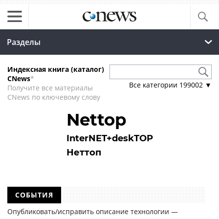
Разделы
Индексная книга (каталог)
CNews
*
Все категории
199002
▼
Получите все материалы
CNews по ключевому слову
Nettop
InterNET+deskTOP
Неттоп
СОБЫТИЯ
Опубликовать/исправить описание технологии —