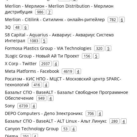
Merlion - Мерлион - Merlion Distribution - Мерлион
дистрибуция
986
7
Merlion - Citilink - Ситилинк - онлайн-ритейлер
782
6
3Q
48
6
S8 Capital - Aquarius - Аквариус - Аквариус Системз
Интеграл
1083
5
Formosa Plastics Group - VIA Technologies
320
5
3Logic Group - Новый Ай Ти Проект
156
5
X Corp - Twitter
2937
4
Meta Platforms - Facebook
4619
4
Росатом - КИС НПО - МЦСТ - Московский центр SPARC-
технологий
416
4
Базальт СПО - BaseALT - Базальт Свободное Программное
Обеспечение
949
4
Sony
6739
4
DEPO Computers - Депо Электроникс
706
4
Базальт СПО - BaseALT - ALT Linux - Альт Линукс
280
4
Canyon Technology Group
53
4
Digma
251
4