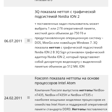
3Q показала неттоп с графической
подсистемой Nvidia ION 2
т поставленных задач пользователь может
выбрать 1 или 2 Гб оперативной памяти,
жесткий диск объемом до 750 Гб и
предустановленную операционную систему –
06.07.2011
DOS, MeeGo или новейшую Windows 7. 3Q
показала
неттоп
с графической подсистемой
Nvidia ION 2 В 3Q Sign установлен графический
адаптер Nvidia ION 2, который представляет
собой дискретную видеокарту с выделенной
памятью объемом до 512 Мб. ION
Foxconn показала неттопы на основе
процессоров Intel Atom
Компания Foxconn выпустила
неттопы
NetBox-
nT435, NetBox-nT435Н и NetBox-nT535 с
24.02.2011
наиболее мощными моделями процессоров из
семейства Intel Atom и поддержкой оперативной
памяти стандарта DDR3.
Неттопы
поставляются