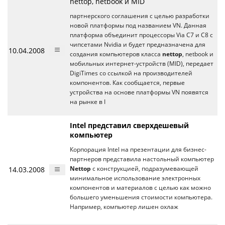
nettop, netbook и MID
партнерского соглашения с целью разработки
новой платформы под названием VN. Данная
платформа объединит процессоры Via C7 и C8 с
чипсетами Nvidia и будет предназначена для
10.04.2008
создания компьютеров класса
nettop
, netbook и
мобильных интернет-устройств (MID), передает
DigiTimes со ссылкой на производителей
компонентов. Как сообщается, первые
устройства на основе платформы VN появятся
на рынке в I
Intel представил сверхдешевый
компьютер
Корпорация Intel на презентации для бизнес-
партнеров представила настольный компьютер
14.03.2008
Nettop
с конструкцией, подразумевающей
минимальное использование электронных
компонентов и материалов с целью как можно
большего уменьшения стоимости компьютера.
Например, компьютер лишен охлаж