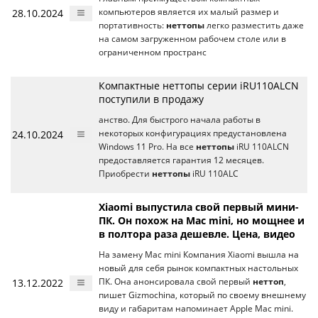
28.10.2024
компьютеров является их малый размер и
портативность:
неттопы
легко разместить даже
на самом загруженном рабочем столе или в
ограниченном пространс
Компактные неттопы серии iRU110ALCN
поступили в продажу
анство. Для быстрого начала работы в
24.10.2024
некоторых конфигурациях предустановлена
Windows 11 Pro. На все
неттопы
iRU 110ALCN
предоставляется гарантия 12 месяцев.
Приобрести
неттопы
iRU 110ALC
Xiaomi выпустила свой первый мини-
ПК. Он похож на Mac mini, но мощнее и
в полтора раза дешевле. Цена, видео
На замену Mac mini Компания Xiaomi вышла на
новый для себя рынок компактных настольных
13.12.2022
ПК. Она анонсировала свой первый
неттоп
,
пишет Gizmochina, который по своему внешнему
виду и габаритам напоминает Apple Mac mini.