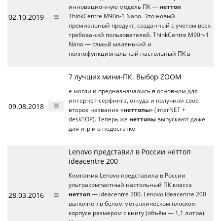
инновационную модель ПК —
неттоп
02.10.2019
ThinkCentre M90n-1 Nano. Это новый
премиальный продукт, созданный с учетом всех
требований пользователей. ThinkCentre M90n-1
Nano — самый маленький и
полнофункциональный настольный ПК в
7 лучших мини-ПК. Выбор ZOOM
е могли и предназначались в основном для
интернет-серфинга, откуда и получили свое
09.08.2018
второе название «
неттопы
» (interNET +
deskTOP). Теперь же
неттопы
выпускают даже
для игр и о недостатке
Lenovo представил в России неттоп
ideacentre 200
Компания Lenovo представила в России
ультракомпактный настольный ПК класса
28.03.2016
неттоп
— ideacentre 200. Lenovo ideacentre 200
выполнен в белом металлическом плоском
корпусе размером с книгу (объём — 1,1 литра).