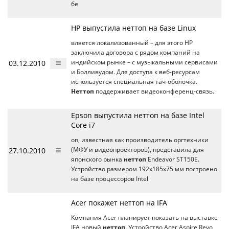
бе
HP выпустила неттоп на базе Linux
вляется локализованный – для этого HP
заключила договора с рядом компаний на
03.12.2010
индийском рынке – с музыкальными сервисами
и Болливудом. Для доступа к веб-ресурсам
используется специальная тач-оболочка.
Неттоп
поддерживает видеоконференц-связь.
Epson выпустила неттоп на базе Intel
Core i7
on, известная как производитель оргтехники
27.10.2010
(МФУ и видеопроекторов), представила для
японского рынка
неттоп
Endeavor ST150E.
Устройство размером 192x185x75 мм построено
на базе процессоров Intel
Acer покажет неттоп на IFA
Компания Acer планирует показать на выставке
IFA новый
неттоп
. Устройство Acer Aspire Revo