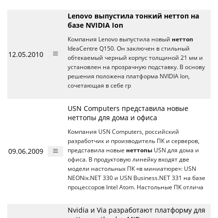
Lenovo выпустила тонкий неттоп на
базе NVIDIA Ion
Компания Lenovo выпустила новый
неттоп
IdeaCentre Q150. Он заключен в стильный
12.05.2010
обтекаемый черный корпус толщиной 21 мм и
установлен на прозрачную подставку. В основу
решения положена платформа NVIDIA Ion,
сочетающая в себе гр
USN Computers представила новые
неттопы для дома и офиса
Компания USN Computers, российский
разработчик и производитель ПК и серверов,
09.06.2009
представила новые
неттопы
USN для дома и
офиса. В продуктовую линейку входят две
модели настольных ПК «в миниатюре»: USN
NEONix.NET 330 и USN Business.NET 331 на базе
процессоров Intel Atom. Настольные ПК отлича
Nvidia и Via разработают платформу для