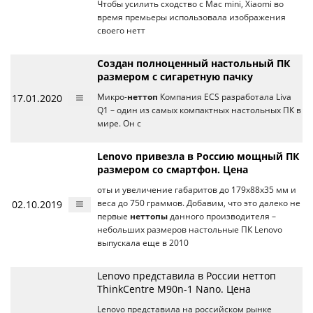
Чтобы усилить сходство с Mac mini, Xiaomi во
время премьеры использовала изображения
своего нетт
Создан полноценный настольный ПК
размером с сигаретную пачку
17.01.2020
Микро-
неттоп
Компания ECS разработала Liva
Q1 – один из самых компактных настольных ПК в
мире. Он с
Lenovo привезла в Россию мощный ПК
размером со смартфон. Цена
оты и увеличение габаритов до 179х88х35 мм и
02.10.2019
веса до 750 граммов. Добавим, что это далеко не
первые
неттопы
данного производителя –
небольших размеров настольные ПК Lenovo
выпускала еще в 2010
Lenovo представила в России неттоп
ThinkCentre M90n-1 Nano. Цена
Lenovo представила на российском рынке