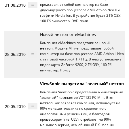
31.08.2010
представляет собой компьютер на базе
двухъядерного процессора AMD Athlon Neo II и
графики Nvidia Ion. В устройстве будет 2 Гб ОЗУ,
160 Гб винчестер, DVD-прив
Новый неттоп от eMachines
Компания eMachines представила новый
неттоп
. Модель Mini-e представляет собой
28.06.2010
компьютер на базе процессора AMD Athlon II Neo
с тактовой частотой 1.7 ГГц. В нем установлена
видеокарта GeForce 9200, 2 Гб ОЗУ, 160 Гб
винчестер. Прису
ViewSonic выпустила "зеленый" неттоп
Компания ViewSonic представила миниатюрный
"зеленый" компьютер VOT125 PC Mini. Этот
неттоп
, как заявляет компания, использует на
20.05.2010
90% меньше пластика по сравнению с
аналогичными решениями, а благодаря
процессорам Intel ULV потребляет на 90%
меньше энергии, чем обычный ПК. Малыш