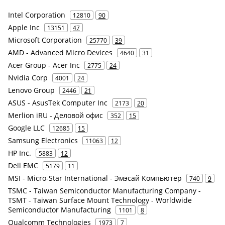
Intel Corporation
12810
90
Apple Inc
13151
47
Microsoft Corporation
25770
39
AMD - Advanced Micro Devices
4640
31
Acer Group - Acer Inc
2775
24
Nvidia Corp
4001
24
Lenovo Group
2446
21
ASUS - AsusTek Computer Inc
2173
20
Merlion iRU - Деловой офис
352
15
Google LLC
12685
15
Samsung Electronics
11063
12
HP Inc.
5883
12
Dell EMC
5179
11
MSI - Micro-Star International - Эмэсай Компьютер
740
9
TSMC - Taiwan Semiconductor Manufacturing Company -
TSMT - Taiwan Surface Mount Technology - Worldwide
Semiconductor Manufacturing
1101
8
Qualcomm Technologies
1973
7