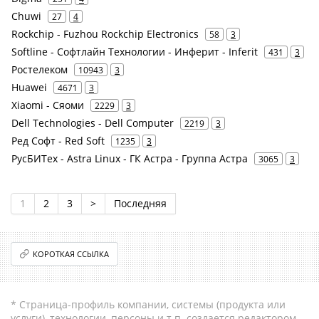
Chuwi
27
4
Rockchip - Fuzhou Rockchip Electronics
58
3
Softline - Софтлайн Технологии - Инферит - Inferit
431
3
Ростелеком
10943
3
Huawei
4671
3
Xiaomi - Сяоми
2229
3
Dell Technologies - Dell Computer
2219
3
Ред Софт - Red Soft
1235
3
РусБИТех - Astra Linux - ГК Астра - Группа Астра
3065
3
1
2
3
>
Последняя
КОРОТКАЯ ССЫЛКА
* Страница-профиль компании, системы (продукта или
услуги), технологии, персоны и т.п. создается редактором