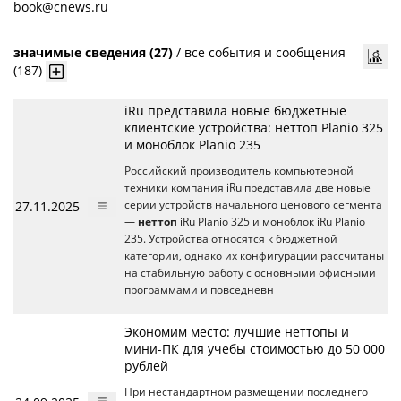
book@cnews.ru
значимые сведения (27)
/
все события и сообщения
(187)
iRu представила новые бюджетные
клиентские устройства: неттоп Planio 325
и моноблок Planio 235
Российский производитель компьютерной
техники компания iRu представила две новые
27.11.2025
серии устройств начального ценового сегмента
—
неттоп
iRu Planio 325 и моноблок iRu Planio
235. Устройства относятся к бюджетной
категории, однако их конфигурации рассчитаны
на стабильную работу с основными офисными
программами и повседневн
Экономим место: лучшие неттопы и
мини-ПК для учебы стоимостью до 50 000
рублей
При нестандартном размещении последнего