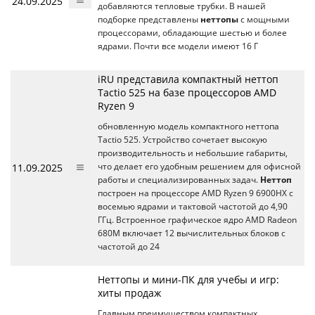
24.09.2025
добавляются тепловые трубки. В нашей
подборке представлены
неттопы
с мощными
процессорами, обладающие шестью и более
ядрами. Почти все модели имеют 16 Г
iRU представила компактный неттоп
Tactio 525 на базе процессоров AMD
Ryzen 9
обновленную модель компактного неттопа
Tactio 525. Устройство сочетает высокую
производительность и небольшие габариты,
11.09.2025
что делает его удобным решением для офисной
работы и специализированных задач.
Неттоп
построен на процессоре AMD Ryzen 9 6900HX с
восемью ядрами и тактовой частотой до 4,90
ГГц. Встроенное графическое ядро AMD Radeon
680M включает 12 вычислительных блоков с
частотой до 24
Неттопы и мини-ПК для учебы и игр:
хиты продаж
Главным преимуществом компактных