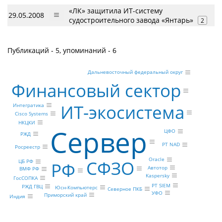
«ЛК» защитила ИТ-систему
29.05.2008
судостроительного завода «Янтарь»
2
Публикаций - 5, упоминаний - 6
Дальневосточный федеральный округ
Финансовый сектор
ИТ-экосистема
Интегратика
Cisco Systems
НКЦКИ
Сервер
ЦФО
РЖД
PT NAD
Росреестр
Oracle
СФЗО
ЦБ РФ
РФ
Автотор
ВМФ РФ
Kaspersky
ГосСОПКА
PT SIEM
РЖД ГВЦ
Юсн-Компьютерс
Северное ПКБ
УФО
Приморский край
Индия