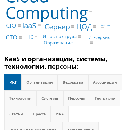
Computing
IaaS
ЦОД
Сервер
CIO
Gartner
CTO
ИТ-рынок труда
1С
ИТ-сервис
Образование
KaaS и организации, системы,
технологии, персоны:
ИКТ
Организации
Ведомства
Ассоциации
Технологии
Системы
Персоны
География
Статьи
Пресса
ИАА