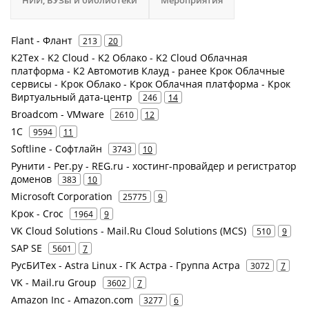
НИИ, ВУЗы и библиотеки
Мероприятия
Flant - Флант
213
20
К2Тех - K2 Cloud - K2 Облако - K2 Cloud Облачная
платформа - К2 Автомотив Клауд - ранее Крок Облачные
сервисы - Крок Облако - Крок Облачная платформа - Крок
Виртуальный дата-центр
246
14
Broadcom - VMware
2610
12
1С
9594
11
Softline - Софтлайн
3743
10
Рунити - Рег.ру - REG.ru - хостинг-провайдер и регистратор
доменов
383
10
Microsoft Corporation
25775
9
Крок - Croc
1964
9
VK Cloud Solutions - Mail.Ru Cloud Solutions (MCS)
510
9
SAP SE
5601
7
РусБИТех - Astra Linux - ГК Астра - Группа Астра
3072
7
VK - Mail.ru Group
3602
7
Amazon Inc - Amazon.com
3277
6