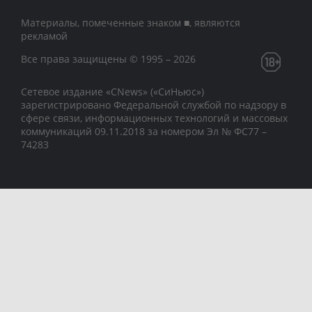
Материалы, помеченные знаком ■, являются
рекламой
Все права защищены © 1995 – 2026
Сетевое издание «CNews» («СиНьюс»)
зарегистрировано Федеральной службой по надзору в
сфере связи, информационных технологий и массовых
коммуникаций 09.11.2018 за номером Эл № ФС77 –
74283