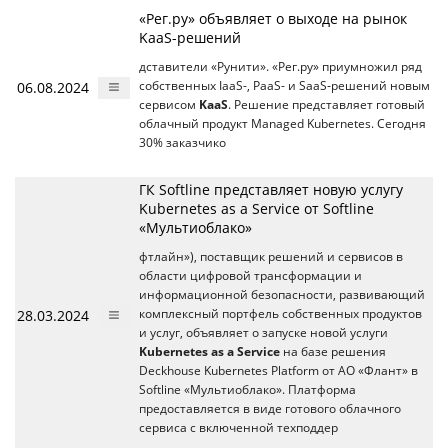
«Рег.ру» объявляет о выходе на рынок
KaaS-решений
дставители «Рунити». «Рег.ру» приумножил ряд
06.08.2024
собственных IaaS-, PaaS- и SaaS‑решений новым
сервисом
KaaS
. Решение представляет готовый
облачный продукт Managed Kubernetes. Сегодня
30% заказчико
ГК Softline представляет новую услугу
Kubernetes as a Service от Softline
«Мультиоблако»
фтлайн»), поставщик решений и сервисов в
области цифровой трансформации и
информационной безопасности, развивающий
28.03.2024
комплексный портфель собственных продуктов
и услуг, объявляет о запуске новой услуги
Kubernetes as a Service
на базе решения
Deckhouse Kubernetes Platform от АО «Флант» в
Softline «Мультиоблако». Платформа
предоставляется в виде готового облачного
сервиса с включенной техподдер