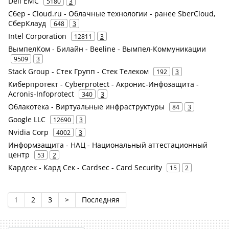
Dell EMC
5180
3
Сбер - Cloud.ru - Облачные технологии - ранее SberCloud,
СберКлауд
648
3
Intel Corporation
12811
3
ВымпелКом - Билайн - Beeline - Вымпел-Коммуникации
9509
3
Stack Group - Стек Групп - Стек Телеком
192
3
Киберпротект - Cyberprotect - Акронис-Инфозащита -
Acronis-Infoprotect
340
3
Облакотека - Виртуальные инфраструктуры
84
3
Google LLC
12690
3
Nvidia Corp
4002
3
Информзащита - НАЦ - Национальный аттестационный
центр
53
2
Кардсек - Кард Сек - Cardsec - Card Security
15
2
1
2
3
>
Последняя