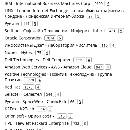
IBM - International Business Machines Corp
9699
6
LINX - London Internet Exchange - точка обмена трафиком в
Лондоне - Лондонская интернет-биржа
87
5
Рунити
114
5
Softline - Софтлайн Технологии - Инферит - Inferit
431
5
Oracle Corporation
7074
5
Инфосистемы Джет - Лаборатория Числитель
110
4
Nubes - Нубес
75
4
Dell Technologies - Dell Computer
2219
4
Amazon Web Services - AWS - Amazon Cloud
947
4
Positive Technologies - Позитив Текнолоджиз - Группа
Позитив
1778
4
Red Hat
1378
4
Selectel - Селектел
544
4
Рунити - SpaceWeb - СпейсВэб
66
3
К2Тех - K2Tech
354
3
Orion soft - Орион софт -
315
3
HPE - Hewlett Packard Enterprise
732
3