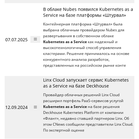
В облаке Nubes появился Kubernetes as a
Service на базе платформы «Штурвал»
Контейнерная платформа «Штурвал» была
выбрана облачным провайдером Nubes для
развертывания в собственном облаке
07.07.2025
Kubernetes as a Service
как надежный и
высокотехнологичный способ управления
кластерами. Решение принималось на основе
конкурентного анализа разработок,
представленных на российском рынке конте
Linx Cloud запускает сервис Kubernetes
as a Service на базе Deckhouse
Провайдер облачных решений Linx Cloud
расширил портфель PaaS-сервисов услугой
12.09.2024
Kubernetes as a Service
на базе решения
Deckhouse Kubernetes Platform от компании
«Флант», недавно ставшей партнером Linx. Об
этом CNews сообщили представители Linx Cloud.
По экспертной оценке