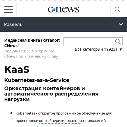
Разделы
Индексная книга (каталог)
CNews
*
Все категории
199231
▼
Получите все материалы
CNews по ключевому слову
KaaS
Kubernetes-as-a-Service
Оркестрация контейнеров и
автоматического распределения
нагрузки
Kubernetes
- открытое программное обеспечение для
оркестровки
контейнеризированных
приложений